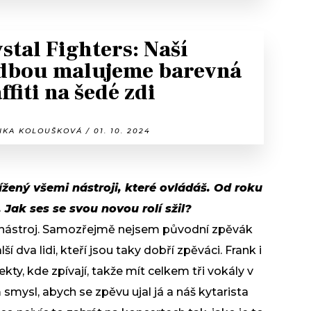
stal Fighters: Naší
dbou malujeme barevná
ffiti na šedé zdi
KA KOLOUŠKOVÁ / 01. 10. 2024
tížený všemi nástroji, které ovládáš. Od roku
a. Jak ses se svou novou rolí sžil?
í nástroj. Samozřejmě nejsem původní zpěvák
ší dva lidi, kteří jsou taky dobří zpěváci. Frank i
kty, kde zpívají, takže mít celkem tři vokály v
smysl, abych se zpěvu ujal já a náš kytarista