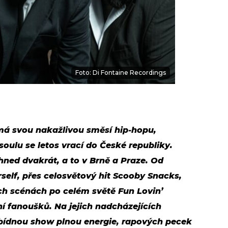
Foto: Di Fontaine Recordings
ámá svou nakažlivou směsí hip-hopu,
 soulu se letos vrací do České republiky.
ned dvakrát, a to v Brně a Praze. Od
elf, přes celosvětový hit Scooby Snacks,
ých scénách po celém světě Fun Lovin’
í fanoušků. Na jejich nadcházejících
ídnou show plnou energie, rapových pecek