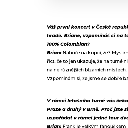
Váš první koncert v České republ
hradě. Briane, vzpomínáš si na t
100% Colombian?
Brian:
Nahoře na kopci, že? Myslím, 
říct, že to jen ukazuje, že na turné 
na nejrůznějších bizarních místech. 
Vzpomínám si, že jsme se dobře bav
V rámci letošního turné vás čeka
Praze a druhý v Brně. Proč jste s
uspořádat v rámci jedné tour dv
Brian:
Frank je velkým fanouškem 