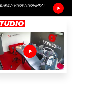
BARELY KNOW (NOVINKA)
TUDIO
pí lidé