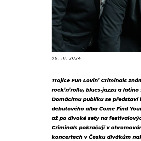
08. 10. 2024
Trojice Fun Lovin’ Criminals zn
rock’n’rollu, blues-jazzu a latino
Domácímu publiku se představí h
debutového alba Come Find Yours
až po divoké sety na festivalov
Criminals pokračují v ohromován
koncertech v Česku divákům nab