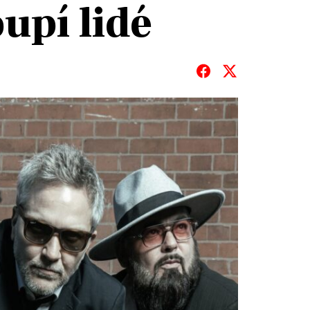
upí lidé
T