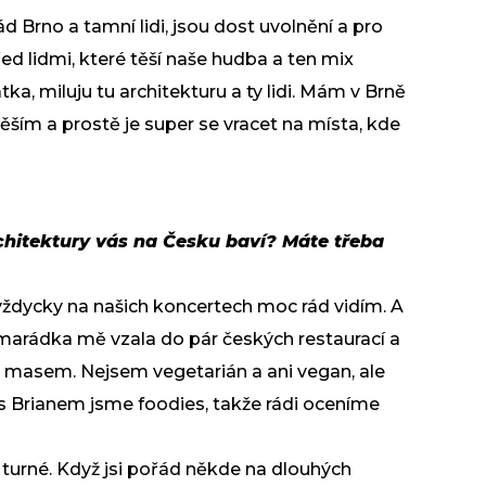
 Brno a tamní lidi, jsou dost uvolnění a pro
řed lidmi, které těší naše hudba a ten mix
ka, miluju tu architekturu a ty lidi. Mám v Brně
těším a prostě je super se vracet na místa, kde
hitektury vás na Česku baví? Máte třeba
vždycky na našich koncertech moc rád vidím. A
marádka mě vzala do pár českých restaurací a
s masem. Nejsem vegetarián a ani vegan, ale
 Brianem jsme foodies, takže rádi oceníme
h turné. Když jsi pořád někde na dlouhých