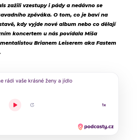
nals zažili vzestupy i pády a nedávno se
avadního zpěváka. O tom, co je baví na
estavě, kdy vyjde nové album nebo co dělají
prvním koncertem u nás povídala Míša
umentalistou Brianem Leiserem aka Fastem
.