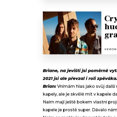
Cry
hu
gra
VERONI
Briane, na jevišti jsi poměrně vy
2021 jsi ale převzal i roli zpěvák
Brian:
Vnímám hlas jako svůj dalš
kapely, ale je skvělé mít v kapele dal
Naim mají ještě bokem vlastní proje
kapele je prostě super. Dávalo nám 