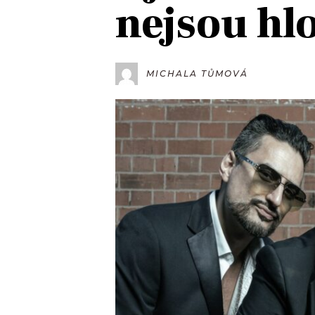
nejsou hlo
JAK NALADIT
RÁDIO
MICHALA TŮMOVÁ
APLIKACE
PLAYLIST
PROGRAM
JAK NALADI
SOUTĚŽE