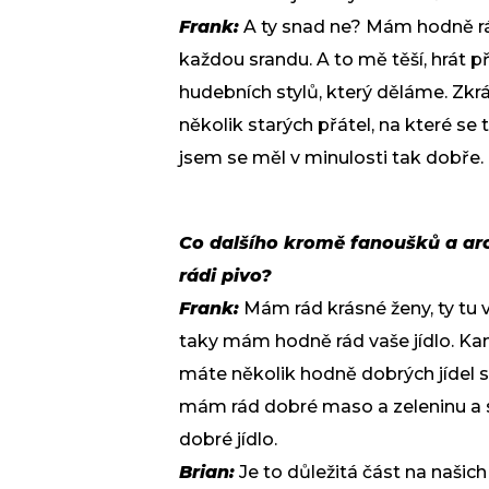
Frank:
A ty snad ne? Mám hodně rád
každou srandu. A to mě těší, hrát p
hudebních stylů, který děláme. Zkrát
několik starých přátel, na které se 
jsem se měl v minulosti tak dobře.
Co dalšího kromě fanoušků a arc
rádi pivo?
Frank:
Mám rád krásné ženy, ty tu 
taky mám hodně rád vaše jídlo. Ka
máte několik hodně dobrých jídel 
mám rád dobré maso a zeleninu a s
dobré jídlo.
Brian:
Je to důležitá část na našic