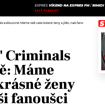
EXPRES
VÍKEND NA EXPRES FM
/
RIMIDI
JAK
ODCASTY
SEZNAM.CZ
CELÝ PLAYLIST
NALADIT
S
ls exkluzivně: Máme rádi vaše krásné ženy a jídlo, naši fanoušci nejsou hlou
' Criminals
ně: Máme
 krásné ženy
aši fanoušci