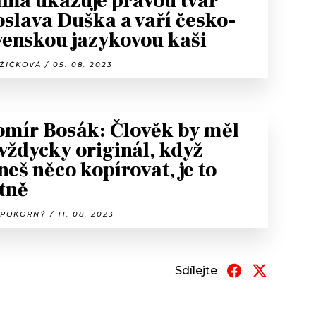
ma ukazuje pravou tvář
oslava Duška a vaří česko-
venskou jazykovou kaši
ŽIČKOVÁ / 05. 08. 2023
omír Bosák: Člověk by měl
 vždycky originál, když
neš něco kopírovat, je to
tně
POKORNÝ / 11. 08. 2023
Sdílejte