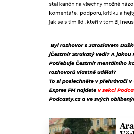
stal kanón na všechny možné názory 
komentáře, podporu, kritiku a hejty
jak se s tím lidi, kteří v tom žijí neu
Byl rozhovor s Jaroslavem Dušk
jČestmír Strakatý vedl? A jakou 
Potřebuje Čestmír mentálního ko
rozhovorů vlastně udělal?
To si poslechněte v přehrávači v
Expres FM najdete
v sekci Podca
Podcasty.cz a ve svých oblíben
Ara