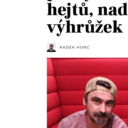
hejtů, nad
JAK NALADIT
výhrůžek
RÁDIO
APLIKACE
PLAYLIST
PROGRAM
JAK NALADI
RADEK HONC
SOUTĚŽE