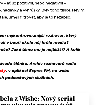
– ať už pozitivní, nebo negativní –
, nadávky a výhrůžky. Byly toho tisíce. Nevím,
stále, umějí filtrovat, aby je to nezabilo.
em nejkontroverznější rozhovor, který
roli v bouři okolo něj hrála média?
uče? Jaké téma mu je nejbližší? A kolik
 úvodu článku. Archiv rozhovorů radia
sty
, v aplikaci Expres FM, na webu
ých podcastových službách.
bela z Wishe: Nový seriál