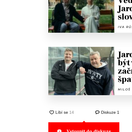
Věd
Jar
slo
IVA RŮ
Jar
být
zač
špa
MILOŠ 
Diskuze
1
Vstoupit do diskuze