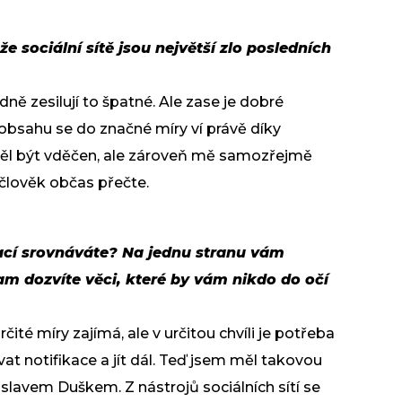
že sociální sítě jsou největší zlo posledních
odně zesilují to špatné. Ale zase je dobré
bsahu se do značné míry ví právě díky
 měl být vděčen, ale zároveň mě samozřejmě
o člověk občas přečte.
uací srovnáváte? Na jednu stranu vám
am dozvíte věci, které by vám nikdo do očí
čité míry zajímá, ale v určitou chvíli je potřeba
ávat notifikace a jít dál. Teď jsem měl takovou
slavem Duškem. Z nástrojů sociálních sítí se