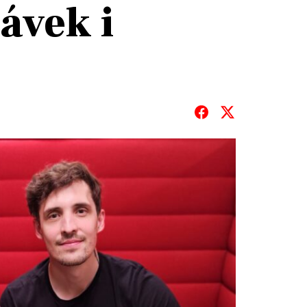
ávek i
T