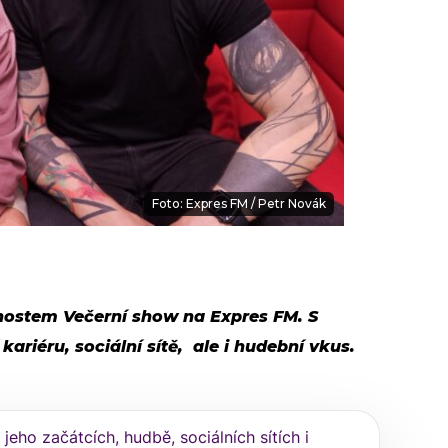
Foto: Expres FM / Petr Novák
hostem Večerní show na Expres FM. S
ariéru, sociální sítě, ale i hudební vkus.