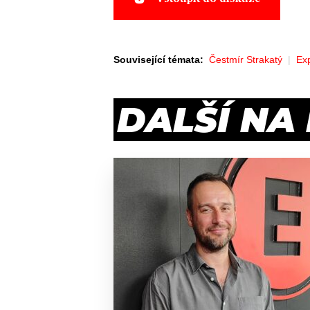
Související témata:
Čestmír Strakatý
Ex
DALŠÍ NA