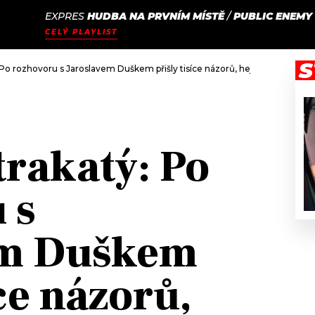
EXPRES
HUDBA NA PRVNÍM MÍSTĚ
/
PUBLIC ENEMY
JAK
ODCASTY
SEZNAM.CZ
CELÝ PLAYLIST
NALADIT
S
 Po rozhovoru s Jaroslavem Duškem přišly tisíce názorů, hejtů, nadávek i 
trakatý: Po
 s
em Duškem
íce názorů,