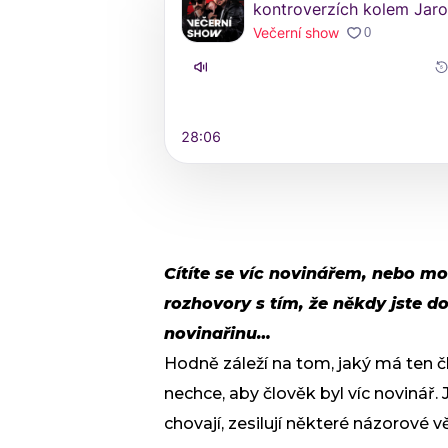
Cítíte se víc novinářem, nebo m
rozhovory s tím, že někdy jste d
novinařinu…
Hodně záleží na tom, jaký má ten č
nechce, aby člověk byl víc novinář. J
chovají, zesilují některé názorové v