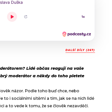
DALŠÍ DÍLY (267)
oderátorem? Lidé občas reagují na vaše
obrý moderátor a někdy do toho pletete
lověk názor. Podle toho buď chce, nebo
e to i sociálními sítěmi a tím, jak se na nich lidé
ěci a to vede k tomu, že se člověk nezavděčí.