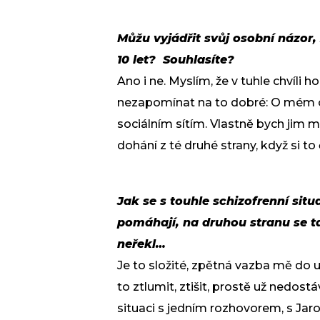
Můžu vyjádřit svůj osobní názor, 
10 let? Souhlasíte?
Ano i ne. Myslím, že v tuhle chvíli h
nezapomínat na to dobré: O mém o
sociálním sítím. Vlastně bych jim
dohání z té druhé strany, když si t
Jak se s touhle schizofrenní sit
pomáhají, na druhou stranu se t
neřekl…
Je to složité, zpětná vazba mě do ur
to ztlumit, ztišit, prostě už nedost
situaci s jedním rozhovorem, s Jaro