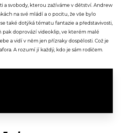
ti a svobody, kterou zažíváme v dětství. Andrew
ch na své mládí a o pocitu, že vše bylo
 se také dotýká tématu fantazie a představivosti,
seň pak doprovází videoklip, ve kterém malé
e a vidí v něm jen přízraky dospělosti. Což je
a. A rozumí jí každý, kdo je sám rodičem.