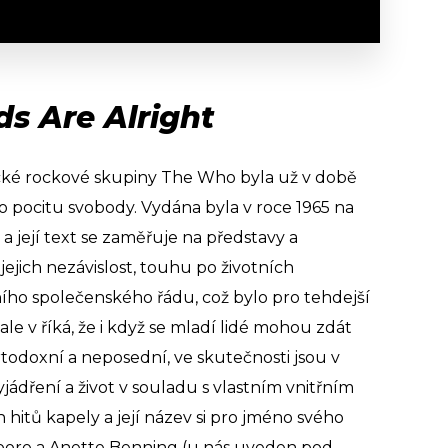
s Are Alright
ické rockové skupiny The Who byla už v době
 pocitu svobody. Vydána byla v roce 1965 na
 její text se zaměřuje na představy a
jejich nezávislost, touhu po životních
ího společenského řádu, což bylo pro tehdejší
ale v říká, že i když se mladí lidé mohou zdát
rtodoxní a neposední, ve skutečnosti jsou v
ádření a život v souladu s vlastním vnitřním
 hitů kapely a její název si pro jméno svého
oore a Anette Benning (u nás uveden pod