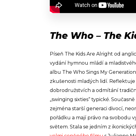
The Who – The Kid
Píseň The Kids Are Alright od angl
vydání hymnou mládí a mladistvého
albu The Who Sings My Generation a
zkušenosti mladých lidí. Reflektuje 
dobrodružstvích a odmítání tradičn
„swinging sixties“ typické. Současně 
zejména starší generaci divocí, neo
pořádku a mají právo na svobodu vyj
světem. Stala se jedním z ikonických
velmi ceněného filmu
s Julianne M