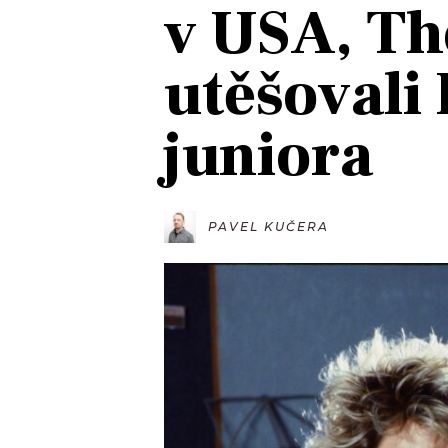
v USA, Th
JAK NALADIT
utěšovali
RÁDIO
juniora
APLIKACE
PLAYLIST
PROGRAM
JAK NALADI
SOUTĚŽE
PAVEL KUČERA