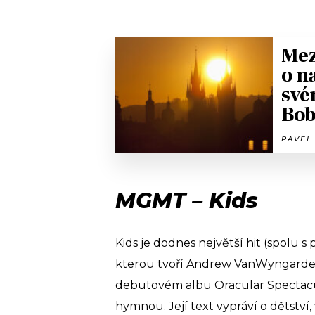
Mez
o n
své
Bob
PAVEL 
MGMT – Kids
Kids je dodnes největší hit (spolu 
kterou tvoří Andrew VanWyngarden
debutovém albu Oracular Spectacul
hymnou. Její text vypráví o dětstv