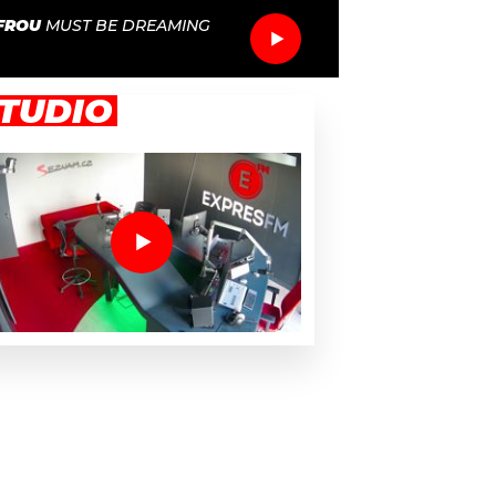
FROU
MUST BE DREAMING
TUDIO
les utěšovali Lennona juniora