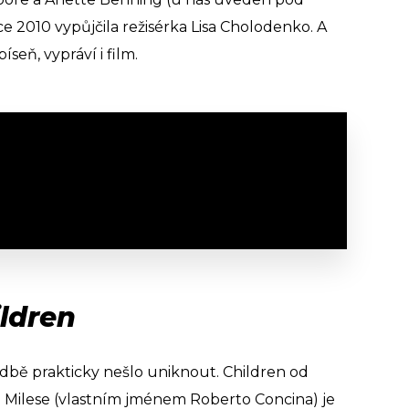
 2010 vypůjčila režisérka Lisa Cholodenko. A
íseň, vypráví i film.
ildren
adbě prakticky nešlo uniknout. Children od
 Milese (vlastním jménem Roberto Concina) je