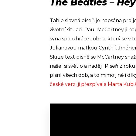
The Beatles – He
Tahle slavná píseň je napsána pro j
životní situaci. Paul McCartney ji 
syna spoluhráče Johna, který se v t
Julianovou matkou Cynthií. Jménem 
Skrze text písně se McCartney snaž
našel si světlo a naději. Píseň z ro
písní všech dob, a to mimo jiné i d
české verzi ji přezpívala Marta Kubi