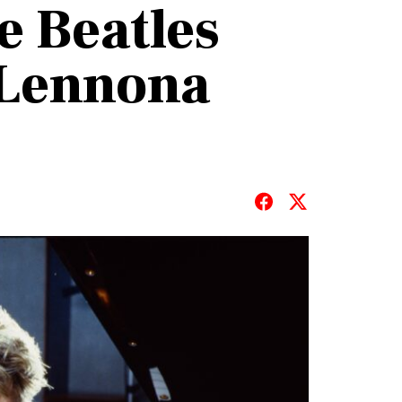
e Beatles
 Lennona
T