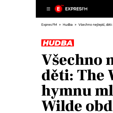
ČLÁNKY
P
Expres FM
Hudba
Všechno nejlepší, děti
HUDBA
DOMŮ
Všechno n
ČLÁNKY
AKTUÁLNĚ
děti: The 
VIP
HUDBA
TRENDY
ROZHOVORY
KULTURA
hymnu ml
#NEBUDUDOMA
MIX
KALENDÁŘ
OSTATNÍ
Wilde obd
KVÍZY
PODCASTY