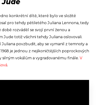
y Jude
edno konkrétní dítě, které bylo ve složité
napsal pro tehdy pětiletého Juliana Lennona, tedy
é době rozváděl se svojí první ženou a
Jude totiž všichni tehdy Juliana oslovovali.
í Juliana povzbudit, aby se vymanil z temnoty a
ku 1968 je jednou z nejikoničtějších poprockových
íky silným vokálům a vygradovanému finále.
V
šová
.