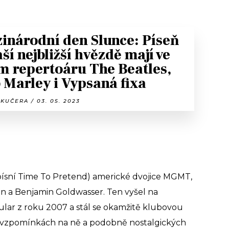
inárodní den Slunce: Píseň
aší nejbližší hvězdě mají ve
m repertoáru The Beatles,
 Marley i Vypsaná fixa
KUČERA / 03. 05. 2023
s písní Time To Pretend) americké dvojice MGMT,
 a Benjamin Goldwasser. Ten vyšel na
ar z roku 2007 a stál se okamžitě klubovou
í, vzpomínkách na ně a podobně nostalgických