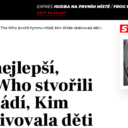
EXPRES
HUDBA NA PRVNÍM MÍSTĚ
/
FROU 
JAK
ODCASTY
SEZNAM.CZ
CELÝ PLAYLIST
NALADIT
S
: The Who stvořili hymnu mládí, Kim Wilde obdivovala děti v USA, The Beat
ejlepší,
Who stvořili
ádí, Kim
ivovala děti