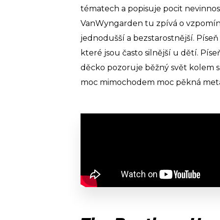
tématech a popisuje pocit nevinnos
VanWyngarden tu zpívá o vzpomínká
jednodušší a bezstarostnější. Píseň
které jsou často silnější u dětí. Pí
děcko pozoruje běžný svět kolem seb
moc mimochodem moc pěkná metafor