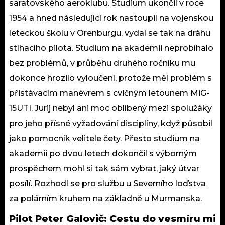
saratovského aeroklubu. Studium ukončil v roce
1954 a hned následující rok nastoupil na vojenskou
leteckou školu v Orenburgu, vydal se tak na dráhu
stíhacího pilota. Studium na akademii neprobíhalo
bez problémů, v průběhu druhého ročníku mu
dokonce hrozilo vyloučení, protože měl problém s
přistávacím manévrem s cvičným letounem MiG-
15UTI. Jurij nebyl ani moc oblíbený mezi spolužáky
pro jeho přísné vyžadování disciplíny, když působil
jako pomocník velitele čety. Přesto studium na
akademii po dvou letech dokončil s výborným
prospěchem mohl si tak sám vybrat, jaký útvar
posílí. Rozhodl se pro službu u Severního loďstva
za polárním kruhem na základně u Murmanska.
Pilot Peter Galovič: Cestu do vesmíru mi