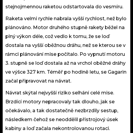
stejnojmennou raketou odstartovala do vesmíru.
Raketa velmi rychle nabrala vyšší rychlost, než bylo
plánováno. Motor druhého stupně rakety běžel na
plný výkon déle, což vedlo k tomu, že se loď
dostala na vyšší oběžnou dráhu, než se kterou se v
rámci plánování mise počítalo. Po vypnutí motoru
3. stupně se loď dostala až na vrchol oběžné dráhy
ve výšce 327 km. Téměř po hodině letu, se Gagarin
začal připravovat na návrat.
Návrat skýtal nejvyšší riziko selhání celé mise.
Brzdící motory nepracovaly tak dlouho, jak se
očekávalo, a tak dostatečně nezbrzdily sestup,
následkem čehož se neoddělil přístrojový úsek
kabiny a loď začala nekontrolovanou rotaci.