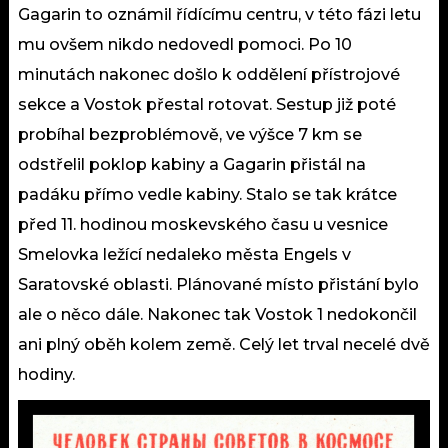
Gagarin to oznámil řídícímu centru, v této fázi letu
mu ovšem nikdo nedovedl pomoci. Po 10
minutách nakonec došlo k oddělení přístrojové
sekce a Vostok přestal rotovat. Sestup již poté
probíhal bezproblémově, ve výšce 7 km se
odstřelil poklop kabiny a Gagarin přistál na
padáku přímo vedle kabiny. Stalo se tak krátce
před 11. hodinou moskevského času u vesnice
Smelovka ležící nedaleko města Engels v
Saratovské oblasti. Plánované místo přistání bylo
ale o něco dále. Nakonec tak Vostok 1 nedokončil
ani plný oběh kolem země. Celý let trval necelé dvě
hodiny.