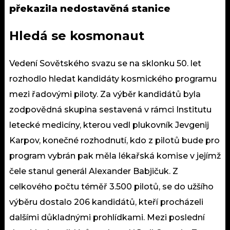
překazila nedostavěná stanice
Hledá se kosmonaut
Vedení Sovětského svazu se na sklonku 50. let
rozhodlo hledat kandidáty kosmického programu
mezi řadovými piloty. Za výběr kandidátů byla
zodpovědná skupina sestavená v rámci Institutu
letecké medicíny, kterou vedl plukovník Jevgenij
Karpov, konečné rozhodnutí, kdo z pilotů bude pro
program vybrán pak měla lékařská komise v jejímž
čele stanul generál Alexander Babjičuk. Z
celkového počtu téměř 3.500 pilotů, se do užšího
výběru dostalo 206 kandidátů, kteří procházeli
dalšími důkladnými prohlídkami. Mezi poslední