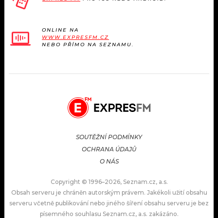
ONLINE NA
WWW.EXPRESFM.CZ
NEBO PŘÍMO NA SEZNAMU.
SOUTĚŽNÍ PODMÍNKY
OCHRANA ÚDAJŮ
O NÁS
Copyright © 1996–2026, Seznam.cz, a.s.
Obsah serveru je chráněn autorským právem. Jakékoli užití obsahu
serveru včetně publikování nebo jiného šíření obsahu serveru je bez
písemného souhlasu Seznam.cz, a.s. zakázáno.