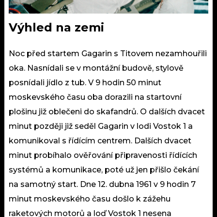
Výhled na zemi
Noc před startem Gagarin s Titovem nezamhouřili
oka. Nasnídali se v montážní budově, stylově
posnídali jídlo z tub. V 9 hodin 50 minut
moskevského času oba dorazili na startovní
plošinu již oblečeni do skafandrů. O dalších dvacet
minut později již seděl Gagarin v lodi Vostok 1 a
komunikoval s řídícím centrem. Dalších dvacet
minut probíhalo ověřování připravenosti řídících
systémů a komunikace, poté už jen přišlo čekání
na samotný start. Dne 12. dubna 1961 v 9 hodin 7
minut moskevského času došlo k zážehu
raketových motorů a loď Vostok 1 nesena