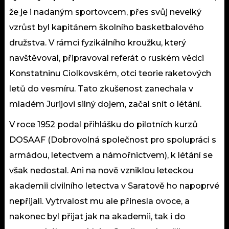
že je i nadaným sportovcem, přes svůj nevelký
vzrůst byl kapitánem školního basketbalového
družstva. V rámci fyzikálního kroužku, který
navštěvoval, připravoval referát o ruském vědci
Konstatninu Ciolkovském, otci teorie raketových
letů do vesmíru. Tato zkušenost zanechala v
mladém Jurijovi silný dojem, začal snít o létání.
V roce 1952 podal přihlášku do pilotních kurzů
DOSAAF (Dobrovolná společnost pro spolupráci s
armádou, letectvem a námořnictvem), k létání se
však nedostal. Ani na nově vzniklou leteckou
akademii civilního letectva v Saratově ho napoprvé
nepřijali. Vytrvalost mu ale přinesla ovoce, a
nakonec byl přijat jak na akademii, tak i do