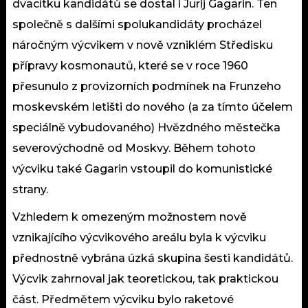
dvacítku kandidátů se dostal i Jurij Gagarin. Ten
společně s dalšími spolukandidáty procházel
náročným výcvikem v nově vzniklém Středisku
přípravy kosmonautů, které se v roce 1960
přesunulo z provizorních podmínek na Frunzeho
moskevském letišti do nového (a za tímto účelem
speciálně vybudovaného) Hvězdného městečka
severovýchodně od Moskvy. Během tohoto
výcviku také Gagarin vstoupil do komunistické
strany.
Vzhledem k omezeným možnostem nově
vznikajícího výcvikového areálu byla k výcviku
přednostně vybrána úzká skupina šesti kandidátů.
Výcvik zahrnoval jak teoretickou, tak praktickou
část. Předmětem výcviku bylo raketové