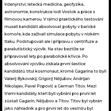
inženýrství, letecká medicína, geofyzika,
astronomie, konstrukce lodi Vostok a práce s
filmovou kamerou. V rámci praktického testování
museli kandidáti absolvovat pobyty v barické
komoře, kde zažívali simulace pobytu v nízkém
tlaku. Podstupovali ale i přípravu v centrifuze a
parašutistický výcvik. Na stav beztíže se
připravovali lety po parabolické křivce. Po
absolvování výcviku získala první šestice
kandidátů titul kosmonaut, kromě Gagarina to byli
Valerij Bykovskij, Grigorij Něljubov, Andrijan
Nikolajev, Pavel Popovič a German Titov. Mezi
třemi kandidáty, kteří byli vybráni pro první let
zůstali Gagarin, Něljubov a Titov. Titov byl vybrán
jako náhradník a pro první let do vesmíru byl