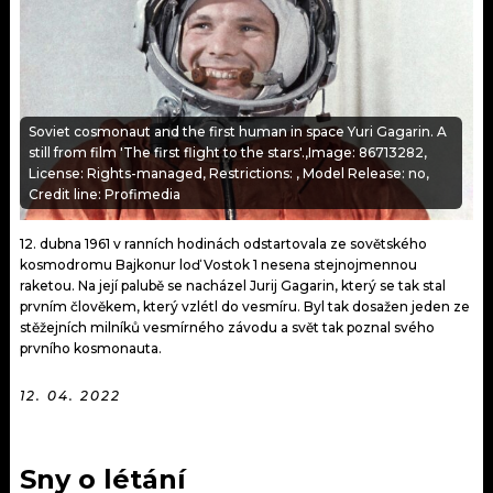
KALENDÁŘ
PROGRAM
KVÍZY
PLAYLIST
VIP
JAK NALADIT
Soviet cosmonaut and the first human in space Yuri Gagarin. A
still from film 'The first flight to the stars'.,Image: 86713282,
TRENDY
License: Rights-managed, Restrictions: , Model Release: no,
Credit line: Profimedia
KULTURA
12. dubna 1961 v ranních hodinách odstartovala ze sovětského
kosmodromu Bajkonur loď Vostok 1 nesena stejnojmennou
MIX
raketou. Na její palubě se nacházel Jurij Gagarin, který se tak stal
prvním člověkem, který vzlétl do vesmíru. Byl tak dosažen jeden ze
OSTATNÍ
stěžejních milníků vesmírného závodu a svět tak poznal svého
prvního kosmonauta.
12. 04. 2022
Sny o létání