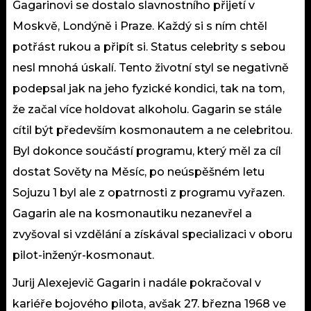
Gagarinovi se dostalo slavnostního přijetí v
Moskvě, Londýně i Praze. Každý si s ním chtěl
potřást rukou a připít si. Status celebrity s sebou
nesl mnohá úskalí. Tento životní styl se negativně
podepsal jak na jeho fyzické kondici, tak na tom,
že začal více holdovat alkoholu. Gagarin se stále
cítil být především kosmonautem a ne celebritou.
Byl dokonce součástí programu, který měl za cíl
dostat Sověty na Měsíc, po neúspěšném letu
Sojuzu 1 byl ale z opatrnosti z programu vyřazen.
Gagarin ale na kosmonautiku nezanevřel a
zvyšoval si vzdělání a získával specializaci v oboru
pilot-inženýr-kosmonaut.
Jurij Alexejevič Gagarin i nadále pokračoval v
kariéře bojového pilota, avšak 27. března 1968 ve