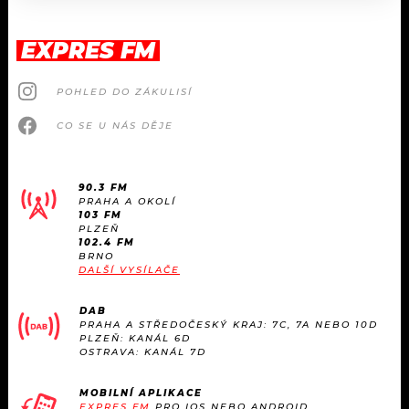
EXPRES FM
POHLED DO ZÁKULISÍ
CO SE U NÁS DĚJE
90.3 FM
PRAHA A OKOLÍ
103 FM
PLZEŇ
102.4 FM
BRNO
DALŠÍ VYSÍLAČE
DAB
PRAHA A STŘEDOČESKÝ KRAJ: 7C, 7A NEBO 10D
PLZEŇ: KANÁL 6D
OSTRAVA: KANÁL 7D
MOBILNÍ APLIKACE
EXPRES FM
PRO IOS NEBO ANDROID.