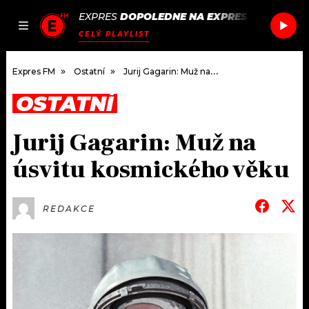
EXPRES
DOPOLEDNE NA EXPRES FM
/
FOO F
JAK
ČLÁNKY
PODCASTY
SEZNAM.CZ
CELÝ PLAYLIST
NALADIT
Expres FM
Ostatní
Jurij Gagarin: Muž na úsvitu kosmického věku
OSTATNÍ
DOMŮ
Jurij Gagarin: Muž na
ČLÁNKY
úsvitu kosmického věku
AKTUÁLNĚ
PODCASTY
REDAKCE
HUDBA
JAK NALADIT
ROZHOVORY
RÁDIO
#NEBUDUDOMA
APLIKACE
SOUTĚŽE