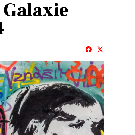
 Galaxie
4
T