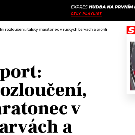
EXPRES
HUDBA NA PRVNÍM 
JAK
ODCASTY
SEZNAM.CZ
CELÝ PLAYLIST
NALADIT
S
ní rozloučení, italský maratonec v ruských barvách a prohlídka Galaxie Me
port:
rozloučení,
aratonec v
arvách a