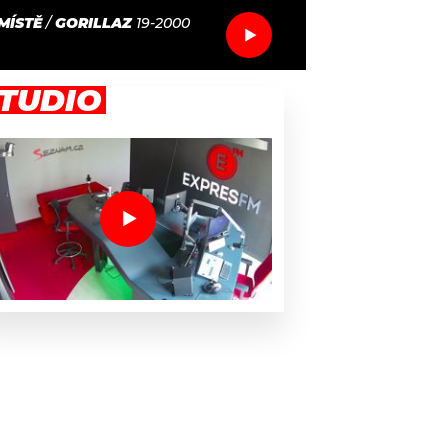
MÍSTĚ
/
GORILLAZ
19-2000
TUDIO
ssier 74