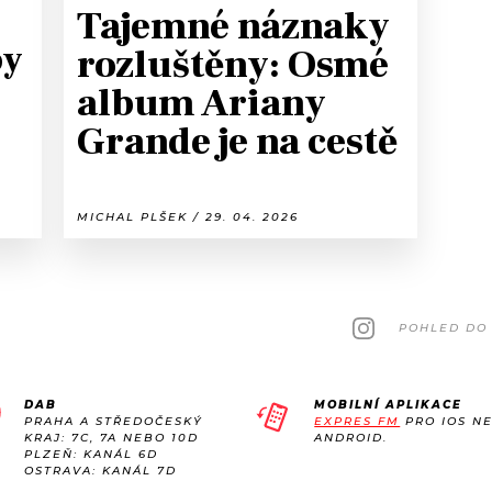
Tajemné náznaky
by
rozluštěny: Osmé
album Ariany
Grande je na cestě
MICHAL PLŠEK / 29. 04. 2026
POHLED DO 
DAB
MOBILNÍ APLIKACE
PRAHA A STŘEDOČESKÝ
EXPRES FM
PRO IOS N
KRAJ: 7C, 7A NEBO 10D
ANDROID.
PLZEŇ: KANÁL 6D
OSTRAVA: KANÁL 7D