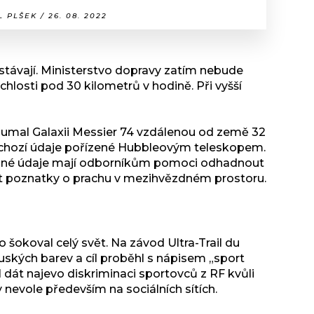
 PLŠEK / 26. 08. 2022
ůstávají. Ministerstvo dopravy zatím nebude
chlosti pod 30 kilometrů v hodině. Při vyšší
mal Galaxii Messier 74 vzdálenou od země 32
ředchozí údaje pořízené Hubbleovým teleskopem.
ištěné údaje mají odborníkům pomoci odhadnout
at poznatky o prachu v mezihvězdném prostoru.
 šokoval celý svět. Na závod Ultra-Trail du
uských barev a cíl proběhl s nápisem „sport
dát najevo diskriminaci sportovců z RF kvůli
y nevole především na sociálních sítích.