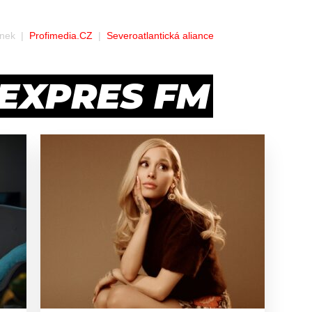
jnek
Profimedia.CZ
Severoatlantická aliance
 EXPRES FM