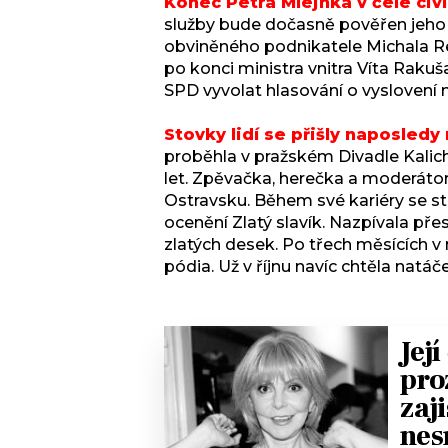
Konec Petra Mlejnka v čele civi
služby bude dočasně pověřen jeho
obviněného podnikatele Michala Re
po konci ministra vnitra Víta Rakuš
SPD vyvolat hlasování o vyslovení 
Stovky lidí se přišly naposled
proběhla v pražském Divadle Kalic
let. Zpěvačka, herečka a moderátor
Ostravsku. Během své kariéry se st
ocenění Zlatý slavík. Nazpívala př
zlatých desek. Po třech měsících 
pódia. Už v říjnu navíc chtěla natáč
Jej
pro
zaj
nes