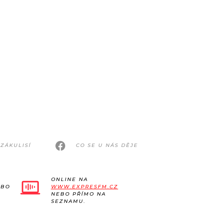
ZÁKULISÍ
CO SE U NÁS DĚJE
ONLINE NA
EBO
WWW.EXPRESFM.CZ
NEBO PŘÍMO NA
SEZNAMU.