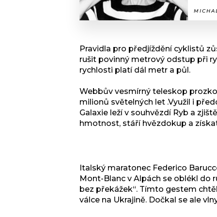
MICHAL
Pravidla pro předjíždění cyklistů z
rušit povinný metrový odstup při ry
rychlosti platí dál metr a půl.
Webbův vesmírný teleskop prozkou
milionů světelných let .Využil i p
Galaxie leží v souhvězdí Ryb a zj
hmotnost, stáří hvězdokup a získ
Italský maratonec Federico Barucco
Mont-Blanc v Alpách se oblékl do r
bez překážek“. Tímto gestem chtěl 
válce na Ukrajině. Dočkal se ale vln