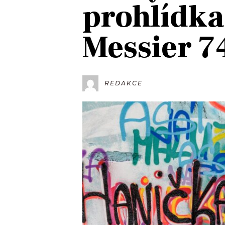
prohlídka
JAK NALADIT
Messier 7
RÁDIO
APLIKACE
PLAYLIST
PROGRAM
JAK NALADI
REDAKCE
SOUTĚŽE