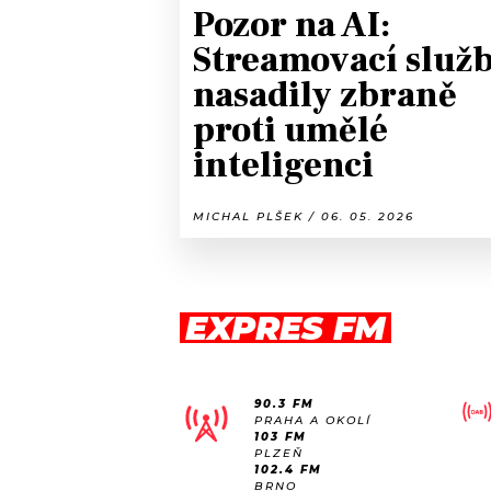
Pozor na AI:
Streamovací služ
nasadily zbraně
proti umělé
inteligenci
MICHAL PLŠEK / 06. 05. 2026
EXPRES FM
90.3 FM
PRAHA A OKOLÍ
103 FM
PLZEŇ
102.4 FM
BRNO