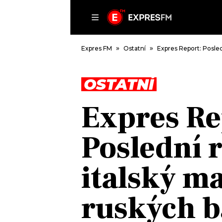
ČLÁNKY
P
Expres FM
Ostatní
Expres Report: Posled
OSTATNÍ
DOMŮ
Expres Re
ČLÁNKY
AKTUÁLNĚ
Poslední 
VIP
HUDBA
TRENDY
ROZHOVORY
KULTURA
italský m
#NEBUDUDOMA
MIX
KALENDÁŘ
OSTATNÍ
ruských b
KVÍZY
PODCASTY