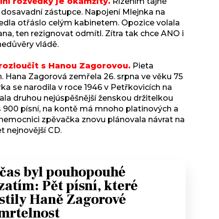
lní rozvědky je okamžitý.
Řízením tajné
 dosavadní zástupce. Napojení Mlejnka na
dla otřáslo celým kabinetem. Opozice volala
ana, ten rezignovat odmítl. Zítra tak chce ANO i
nedůvěry vládě.
y rozloučit s Hanou Zagorovou.
Pieta
h. Hana Zagorová zemřela 26. srpna ve věku 75
ka se narodila v roce 1946 v Petřkovicích na
ala druhou nejúspěšnější ženskou držitelkou
es 900 písní, na kontě má mnoho platinových a
v nemocnici zpěvačka znovu plánovala návrat na
et nejnovější CD.
í čas byl pouhopouhé
zatím: Pět písní, které
istily Haně Zagorové
mrtelnost