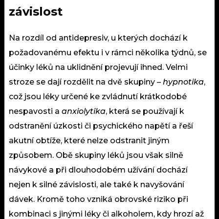
závislost
Na rozdíl od antidepresiv, u kterých dochází k
požadovanému efektu i v rámci několika týdnů, se
účinky léků na uklidnění projevují ihned. Velmi
stroze se dají rozdělit na dvě skupiny –
hypnotika
,
což jsou léky určené ke zvládnutí krátkodobé
nespavosti
a
anxiolytika
, která se používají k
odstranění úzkosti či psychického napětí a řeší
akutní obtíže, které nelze odstranit jiným
způsobem. Obě skupiny léků jsou však silně
návykové a při dlouhodobém užívání dochází
nejen k silné
závislosti
, ale také k navyšování
dávek. Kromě toho vzniká obrovské riziko při
kombinaci s jinými léky či alkoholem, kdy hrozí až