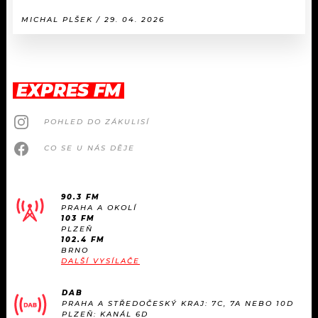
MICHAL PLŠEK / 29. 04. 2026
EXPRES FM
POHLED DO ZÁKULISÍ
CO SE U NÁS DĚJE
90.3 FM
PRAHA A OKOLÍ
103 FM
PLZEŇ
102.4 FM
BRNO
DALŠÍ VYSÍLAČE
DAB
PRAHA A STŘEDOČESKÝ KRAJ: 7C, 7A NEBO 10D
PLZEŇ: KANÁL 6D