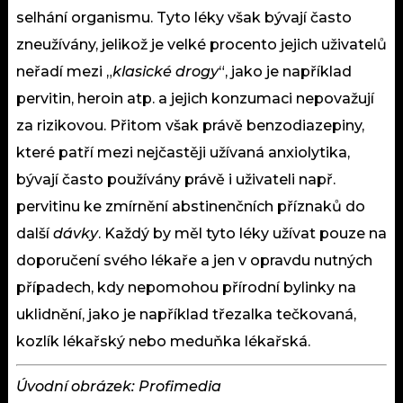
selhání organismu. Tyto léky však bývají často
zneužívány, jelikož je velké procento jejich uživatelů
neřadí mezi „
klasické drogy
“, jako je například
pervitin, heroin atp. a jejich konzumaci nepovažují
za rizikovou. Přitom však právě benzodiazepiny,
které patří mezi nejčastěji užívaná anxiolytika,
bývají často používány právě i uživateli např.
pervitinu ke zmírnění abstinenčních příznaků do
další
dávky
. Každý by měl tyto léky užívat pouze na
doporučení svého
lékaře
a jen v opravdu nutných
případech, kdy nepomohou přírodní bylinky na
uklidnění, jako je například třezalka tečkovaná,
kozlík lékařský nebo meduňka lékařská.
Úvodní obrázek: Profimedia