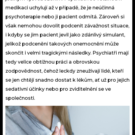
medikaci uchylují až v případě, že je neúčinná
psychoterapie nebo ji pacient odmítá. Zároveň si
však nemohou dovolit podcenit závažnost situace,
i kdyby se jim pacient jevil jako zdánlivý simulant,
jelikož podcenění takových onemocnění může
skončit i velmi tragickými následky. Psychiatři mají
tedy velice obtížnou práci a obrovskou
zodpovědnost, čehož leckdy zneužívají lidé, kteří
se jen chtějí snadno dostat k lékům, ať už pro jejich
sedativní účinky nebo pro zviditelnění se ve
společnosti.