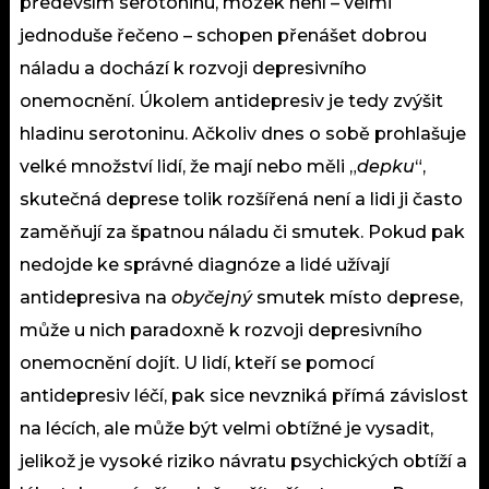
především serotoninu, mozek není – velmi
jednoduše řečeno – schopen přenášet dobrou
náladu a dochází k rozvoji
depresivního
onemocnění
. Úkolem antidepresiv je tedy zvýšit
hladinu serotoninu. Ačkoliv dnes o sobě prohlašuje
velké množství lidí, že mají nebo měli „
depku
“,
skutečná deprese tolik rozšířená není a lidi ji často
zaměňují za špatnou náladu či smutek. Pokud pak
nedojde ke správné diagnóze a lidé užívají
antidepresiva na
obyčejný
smutek místo deprese,
může u nich paradoxně k rozvoji depresivního
onemocnění dojít. U lidí, kteří se pomocí
antidepresiv léčí, pak sice nevzniká přímá
závislost
na lécích, ale může být velmi obtížné je vysadit,
jelikož je vysoké riziko návratu psychických obtíží a