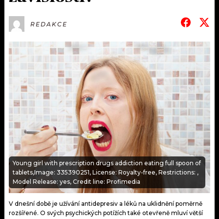
KALENDÁŘ
PROGRAM
REDAKCE
KVÍZY
PLAYLIST
VIP
JAK NALADIT
TRENDY
KULTURA
MIX
OSTATNÍ
Young girl with prescription drugs addiction eating full spoon of
tablets,Image: 335390251, License: Royalty-free, Restrictions: ,
Model Release: yes, Credit line: Profimedia
V dnešní době je užívání antidepresiv a léků na uklidnění poměrně
rozšířené. O svých psychických potížích také otevřeně mluví větší