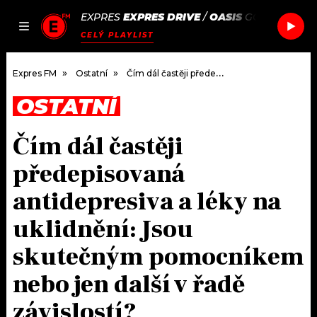
EXPRES
EXPRES DRIVE
/
OASIS
GO LET IT OU
JAK
ČLÁNKY
PODCASTY
SEZNAM.CZ
CELÝ PLAYLIST
NALADIT
Expres FM
Ostatní
Čím dál častěji předepisovaná antidepresiva a léky na uklidnění: Jsou skutečným pomocníkem nebo jen další v řadě závislostí?
OSTATNÍ
DOMŮ
Čím dál častěji
ČLÁNKY
předepisovaná
AKTUÁLNĚ
PODCASTY
antidepresiva a léky na
uklidnění: Jsou
HUDBA
JAK NALADIT
skutečným pomocníkem
ROZHOVORY
RÁDIO
nebo jen další v řadě
#NEBUDUDOMA
APLIKACE
SOUTĚŽE
závislostí?