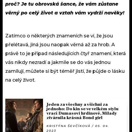
proč? Je tu obrovská šance, že vám zůstane
věrný po celý život a vztah vám vydrží navěky!
Zatímco o některých znameních se ví, že jsou
přelétavá, jiná jsou naopak věrná až za hrob. A
právě to je případ následujících čtyř znamení, která
vás nikdy nezradí a jakmile se do vás jednou
zamilují, můžete si být téměř jistí, že půjde o lásku
na celý život.
Jeden za všechny a všichni za
jednoho: Do kin se ve velkém stylu
vrací Dumasovi hrdinové, Milady
ztvárnila krásná Bond girl
KRISTÝNA ŠEVČÍKOVÁ / 05. 04.
2023