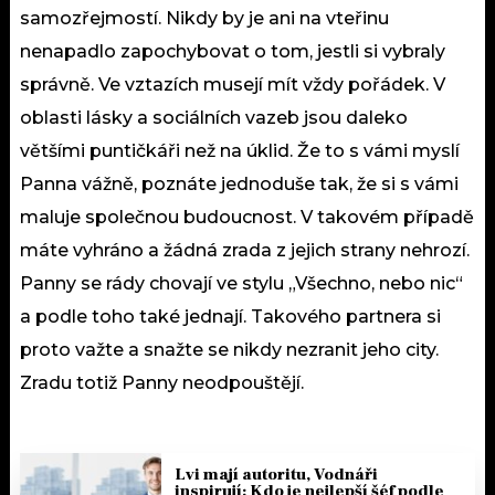
samozřejmostí. Nikdy by je ani na vteřinu
nenapadlo zapochybovat o tom, jestli si vybraly
správně. Ve vztazích musejí mít vždy pořádek. V
oblasti lásky a sociálních vazeb jsou daleko
většími puntičkáři než na úklid. Že to s vámi myslí
Panna vážně, poznáte jednoduše tak, že si s vámi
maluje společnou budoucnost. V takovém případě
máte vyhráno a žádná zrada z jejich strany nehrozí.
Panny se rády chovají ve stylu „Všechno, nebo nic“
a podle toho také jednají. Takového partnera si
proto važte a snažte se nikdy nezranit jeho city.
Zradu totiž Panny neodpouštějí.
Lvi mají autoritu, Vodnáři
inspirují: Kdo je nejlepší šéf podle