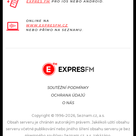
EXPRES FM
PRO IOS NEBO ANDROID.
ONLINE NA
WWW.EXPRESFM.CZ
NEBO PŘÍMO NA SEZNAMU.
SOUTĚŽNÍ PODMÍNKY
OCHRANA ÚDAJŮ
O NÁS
Copyright © 1996–2026, Seznam.cz, a.s.
Obsah serveru je chráněn autorským právem. Jakékoli užití obsahu
serveru včetně publikování nebo jiného šíření obsahu serveru je bez
písemného souhlasu Seznam.cz, a.s. zakázáno.