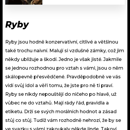
Ryby
Ryby jsou hodně konzervativní, citlivé a většinou
také trochu naivní. Malují si vzdušné zámky, což jim
někdy ubližuje a škodí. Jedno je však jisté. Jakmile
se jednou rozhodnou pro vztah s vámi, jsou o něm
skálopevně přesvědčené. Pravděpodobně ve vás
vidí svůj idol a věří tomu, že jste pro ně ti praví.
Ryby se nikdy nepouštějí do ničeho po hlavě, už
vůbec ne do vztahů. Mají rády řád, pravidla a
etiketu. Drží se svých morálních hodnot a zásad
stůj co stůj. Tudíž vám rozhodně nehrozí, že by se
ve svazku s vámi zakoukaly někde jinde. Takoví