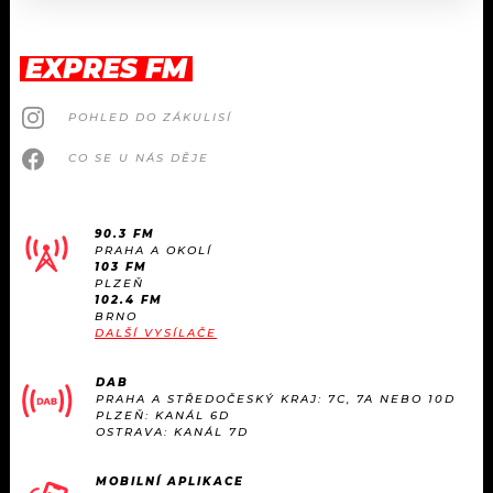
EXPRES FM
POHLED DO ZÁKULISÍ
CO SE U NÁS DĚJE
90.3 FM
PRAHA A OKOLÍ
103 FM
PLZEŇ
102.4 FM
BRNO
DALŠÍ VYSÍLAČE
DAB
PRAHA A STŘEDOČESKÝ KRAJ: 7C, 7A NEBO 10D
PLZEŇ: KANÁL 6D
OSTRAVA: KANÁL 7D
MOBILNÍ APLIKACE