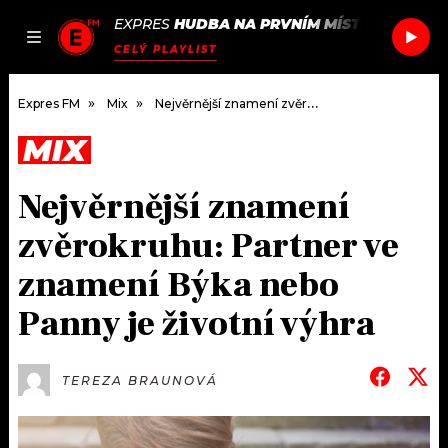
EXPRES
HUDBA NA PRVNÍM MÍSTĚ
/
OVERPA
JAK
ČLÁNKY
PODCASTY
SEZNAM.CZ
CELÝ PLAYLIST
NALADIT
Expres FM
Mix
Nejvěrnější znamení zvěrokruhu: Partner ve znamení Býka nebo Panny je životní výhra
MIX
DOMŮ
Nejvěrnější znamení
ČLÁNKY
zvěrokruhu: Partner ve
AKTUÁLNĚ
PODCASTY
znamení Býka nebo
Panny je životní výhra
HUDBA
JAK NALADIT
ROZHOVORY
RÁDIO
TEREZA BRAUNOVÁ
#NEBUDUDOMA
APLIKACE
SOUTĚŽE