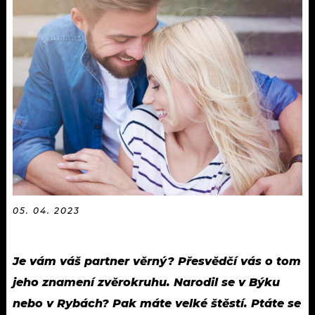
KALENDÁŘ
PROGRAM
KVÍZY
PLAYLIST
VIP
JAK NALADIT
TRENDY
KULTURA
MIX
OSTATNÍ
05. 04. 2023
Je vám váš partner věrný? Přesvědčí vás o tom
jeho znamení zvěrokruhu. Narodil se v Býku
nebo v Rybách? Pak máte velké štěstí. Ptáte se