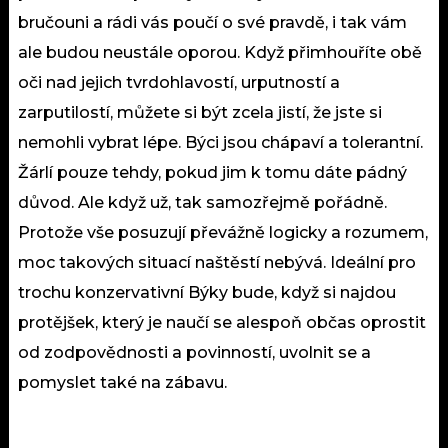
bručouni a rádi vás poučí o své pravdě, i tak vám
ale budou neustále oporou. Když přimhouříte obě
oči nad jejich tvrdohlavostí, urputností a
zarputilostí, můžete si být zcela jistí, že jste si
nemohli vybrat lépe. Býci jsou chápaví a tolerantní.
Žárlí pouze tehdy, pokud jim k tomu dáte pádný
důvod. Ale když už, tak samozřejmě pořádně.
Protože vše posuzují převážně logicky a rozumem,
moc takových situací naštěstí nebývá. Ideální pro
trochu konzervativní Býky bude, když si najdou
protějšek, který je naučí se alespoň občas oprostit
od zodpovědnosti a povinností, uvolnit se a
pomyslet také na zábavu.