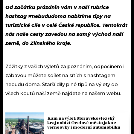
Od začátku prázdnin vám v naší rubrice
hashtag #nebududoma nabízíme tipy na
turistické cíle v celé České republice. Tentokrát
nás naše cesty zavedou na samý východ naší
země, do Zlínského kraje.
Zážitky z vašich výletů za poznáním, odpočinem i
zábavou můžete sdílet na sítích s hashtagem
nebudu doma. Starší díly plné tipů na výlety do
všech koutů naší země najdete na našem webu.
Kam na výlet: Moravskoslezský
kraj nabízí Ocelové město jako z
verneovky i moderní automobilku