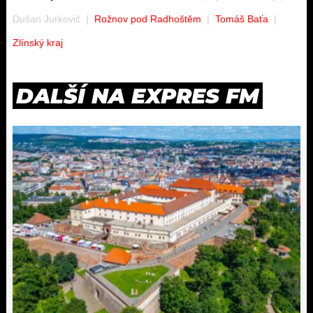
Dušan Jurkovič
Rožnov pod Radhoštěm
Tomáš Baťa
Zlínský kraj
DALŠÍ NA EXPRES FM