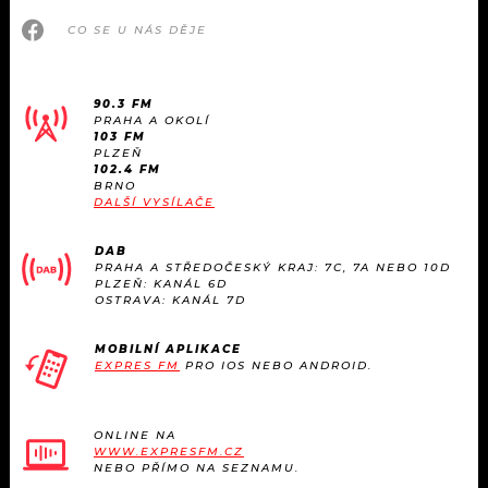
CO SE U NÁS DĚJE
90.3 FM
PRAHA A OKOLÍ
103 FM
PLZEŇ
102.4 FM
BRNO
DALŠÍ VYSÍLAČE
DAB
PRAHA A STŘEDOČESKÝ KRAJ: 7C, 7A NEBO 10D
PLZEŇ: KANÁL 6D
OSTRAVA: KANÁL 7D
MOBILNÍ APLIKACE
EXPRES FM
PRO IOS NEBO ANDROID.
ONLINE NA
WWW.EXPRESFM.CZ
NEBO PŘÍMO NA SEZNAMU.