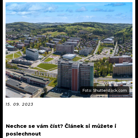
KALENDÁŘ
PROGRAM
KVÍZY
PLAYLIST
VIP
JAK NALADIT
TRENDY
KULTURA
MIX
Foto: Shutterstock.com
OSTATNÍ
15. 09. 2023
Nechce se vám číst? Článek si můžete i
poslechnout