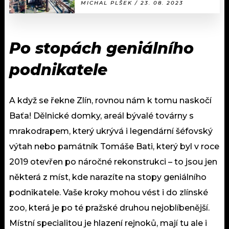
MICHAL PLŠEK / 23. 08. 2023
Po stopách geniálního
podnikatele
A když se řekne Zlín, rovnou nám k tomu naskočí
Baťa! Dělnické domky, areál bývalé továrny s
mrakodrapem, který ukrývá i legendární šéfovský
výtah nebo památník Tomáše Bati, který byl v roce
2019 otevřen po náročné rekonstrukci – to jsou jen
některá z míst, kde narazíte na stopy geniálního
podnikatele. Vaše kroky mohou vést i do zlínské
zoo, která je po té pražské druhou nejoblíbenější.
Místní specialitou je hlazení rejnoků, mají tu ale i