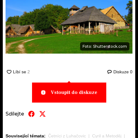
Foto: Shutterstock.com
Diskuze
0
Vstoupit do diskuze
Sdílejte
Související témata:
Četníci z Luhačovic
Cyril a Metoděj