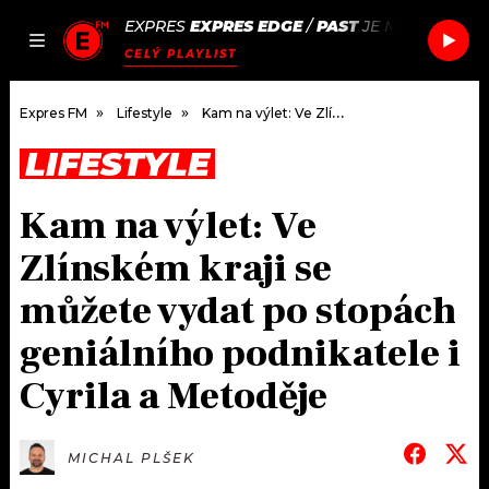
EXPRES
EXPRES EDGE
/
PAST
JE MI TRICET N
JAK
ČLÁNKY
PODCASTY
SEZNAM.CZ
CELÝ PLAYLIST
NALADIT
Expres FM
Lifestyle
Kam na výlet: Ve Zlínském kraji se můžete vydat po stopách geniálního podnikatele i Cyrila a Metoděje
LIFESTYLE
DOMŮ
Kam na výlet: Ve
ČLÁNKY
Zlínském kraji se
AKTUÁLNĚ
PODCASTY
můžete vydat po stopách
geniálního podnikatele i
HUDBA
JAK NALADIT
Cyrila a Metoděje
ROZHOVORY
RÁDIO
#NEBUDUDOMA
APLIKACE
SOUTĚŽE
MICHAL PLŠEK