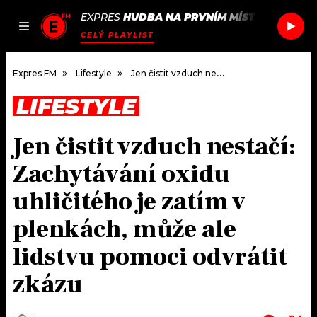
EXPRES
HUDBA NA PRVNÍM MÍSTĚ
/
DUKE D
JAK
ČLÁNKY
PODCASTY
SEZNAM.CZ
CELÝ PLAYLIST
NALADIT
Expres FM
Lifestyle
Jen čistit vzduch nestačí: Zachytávání oxidu uhličitého je zatím v plenkách, může ale lidstvu pomoci odvrátit zkázu
LIFESTYLE
DOMŮ
Jen čistit vzduch nestačí:
ČLÁNKY
Zachytávání oxidu
AKTUÁLNĚ
PODCASTY
uhličitého je zatím v
plenkách, může ale
HUDBA
JAK NALADIT
lidstvu pomoci odvrátit
ROZHOVORY
RÁDIO
zkázu
#NEBUDUDOMA
APLIKACE
SOUTĚŽE