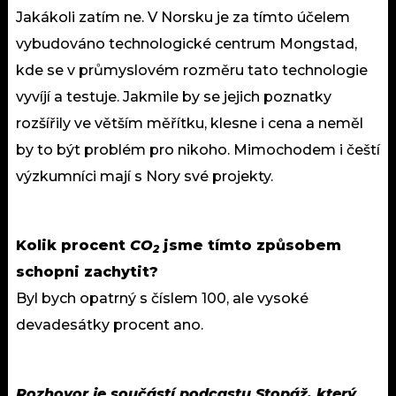
Jakákoli zatím ne. V Norsku je za tímto účelem
vybudováno technologické centrum Mongstad,
kde se v průmyslovém rozměru tato technologie
vyvíjí a testuje. Jakmile by se jejich poznatky
rozšířily ve větším měřítku, klesne i cena a neměl
by to být problém pro nikoho. Mimochodem i čeští
výzkumníci mají s Nory své projekty.
Kolik procent
CO
jsme tímto způsobem
2
schopni zachytit?
Byl bych opatrný s číslem 100, ale vysoké
devadesátky procent ano.
Rozhovor je součástí podcastu Stopáž, který