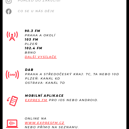
POHLED DO ZÁKULISÍ
CO SE U NÁS DĚJE
90.3 FM
PRAHA A OKOLÍ
103 FM
PLZEŇ
102.4 FM
BRNO
DALŠÍ VYSÍLAČE
DAB
PRAHA A STŘEDOČESKÝ KRAJ: 7C, 7A NEBO 10D
PLZEŇ: KANÁL 6D
OSTRAVA: KANÁL 7D
MOBILNÍ APLIKACE
EXPRES FM
PRO IOS NEBO ANDROID.
ONLINE NA
WWW.EXPRESFM.CZ
NEBO PŘÍMO NA SEZNAMU.