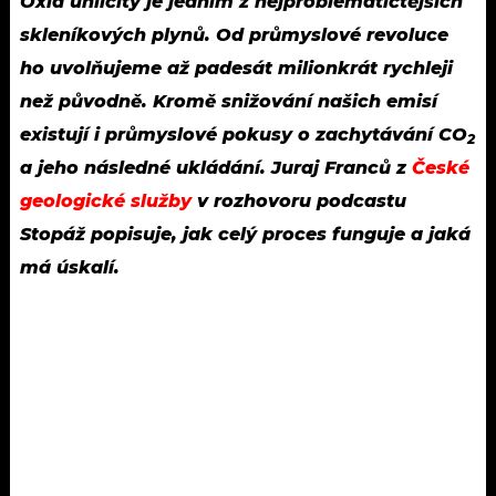
Oxid uhličitý je jedním z nejproblematičtějších
skleníkových plynů. Od průmyslové revoluce
ho uvolňujeme až padesát milionkrát rychleji
než původně. Kromě snižování našich emisí
existují i průmyslové pokusy o zachytávání CO
2
a jeho následné ukládání. Juraj Franců z
České
geologické služby
v rozhovoru podcastu
Stopáž popisuje, jak celý proces funguje a jaká
má úskalí.