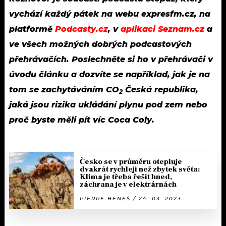
vychází každý pátek na webu expresfm.cz, na
platformě
Podcasty.cz
, v
aplikaci Seznam.cz
a
ve všech možných dobrých podcastových
přehrávačích. Poslechněte si ho v přehrávači v
úvodu článku a dozvíte se například, jak je na
tom se zachytáváním
CO
Česká republika,
2
jaká jsou rizika ukládání plynu pod zem nebo
proč byste měli pít víc Coca Coly.
Česko se v průměru otepluje
dvakrát rychleji než zbytek světa:
Klima je třeba řešit hned,
záchrana je v elektrárnách
PIERRE BENEŠ / 24. 03. 2023