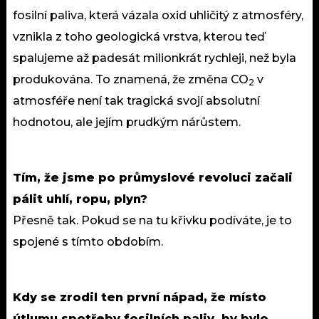
fosilní paliva, která vázala oxid uhličitý z atmosféry,
vznikla z toho geologická vrstva, kterou teď
spalujeme až padesát milionkrát rychleji, než byla
produkována. To znamená, že změna CO
v
2
atmosféře není tak tragická svojí absolutní
hodnotou, ale jejím prudkým nárůstem.
Tím, že jsme po průmyslové revoluci začali
pálit uhlí, ropu, plyn?
Přesně tak. Pokud se na tu křivku podíváte, je to
spojené s tímto obdobím.
Kdy se zrodil ten první nápad, že místo
útlumu spotřeby fosilních paliv, by bylo