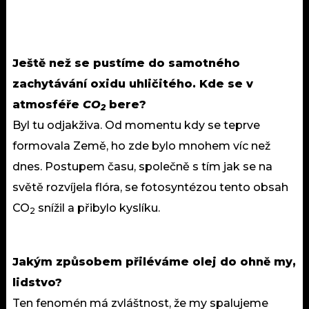
Ještě než se pustíme do samotného
zachytávání oxidu uhličitého. Kde se v
atmosféře
CO
bere?
2
Byl tu odjakživa. Od momentu kdy se teprve
formovala Země, ho zde bylo mnohem víc než
dnes. Postupem času, společně s tím jak se na
světě rozvíjela flóra, se fotosyntézou tento obsah
CO
snížil a přibylo kyslíku.
2
Jakým způsobem přiléváme olej do ohně my,
lidstvo?
Ten fenomén má zvláštnost, že my spalujeme