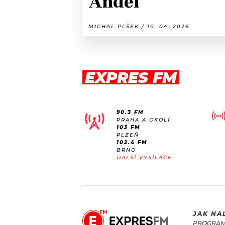
Anděl
MICHAL PLŠEK / 10. 04. 2026
EXPRES FM
90.3 FM
PRAHA A OKOLÍ
103 FM
PLZEŇ
102.4 FM
BRNO
DALŠÍ VYSÍLAČE
JAK NA
PROGRA