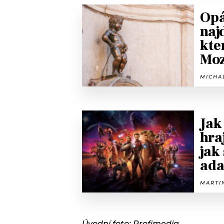
Opá
naj
kte
Mo
MICHAL
Jak
hra
jak
ada
MARTIN
Úvodní foto: Profimedia