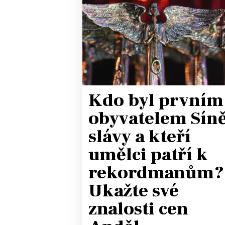
Kdo byl prvním
obyvatelem Sín
slávy a kteří
umělci patří k
rekordmanům?
Ukažte své
znalosti cen