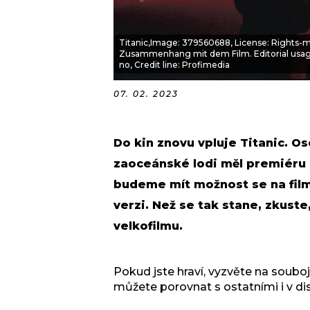
Titanic,Image: 379560688, License: Rights-m
Zusammenhang mit dem Film. Editorial usage 
no, Credit line: Profimedia
07. 02. 2023
Do kin znovu vpluje Titanic. Os
zaoceánské lodi měl premiéru př
budeme mít možnost se na film
verzi. Než se tak stane, zkuste
velkofilmu.
Pokud jste hraví, vyzvěte na souboj
můžete porovnat s ostatními i v d