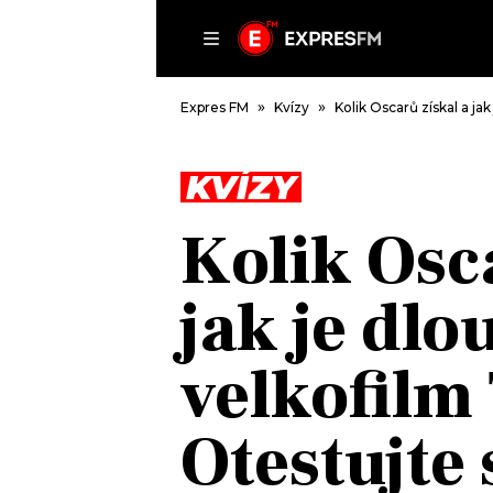
ČLÁNKY
P
Expres FM
Kvízy
Kolik Oscarů získal a ja
KVÍZY
DOMŮ
Kolik Osc
ČLÁNKY
AKTUÁLNĚ
jak je dlo
VIP
HUDBA
TRENDY
ROZHOVORY
KULTURA
velkofilm
#NEBUDUDOMA
MIX
KALENDÁŘ
OSTATNÍ
Otestujte 
KVÍZY
PODCASTY