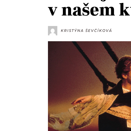
v našem 
JAK NALADIT
RÁDIO
KRISTÝNA ŠEVČÍKOVÁ
APLIKACE
PLAYLIST
PROGRAM
JAK NALADI
SOUTĚŽE