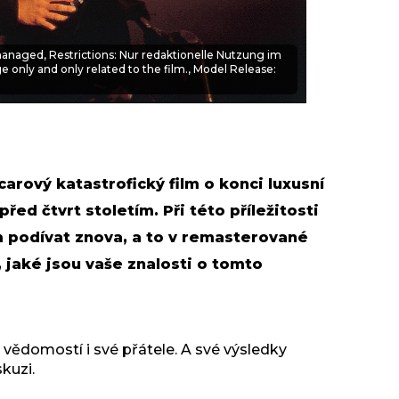
anaged, Restrictions: Nur redaktionelle Nutzung im
only and only related to the film., Model Release:
carový katastrofický film o konci luxusní
ed čtvrt stoletím. Při této příležitosti
 podívat znova, a to v remasterované
, jaké jsou vaše znalosti o tomto
 vědomostí i své přátele. A své výsledky
iskuzi.