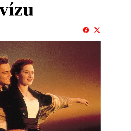
kvízu
T