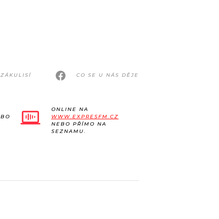
ZÁKULISÍ
CO SE U NÁS DĚJE
ONLINE NA
EBO
WWW.EXPRESFM.CZ
NEBO PŘÍMO NA
SEZNAMU.