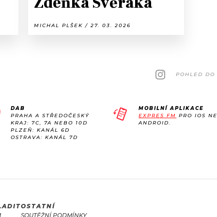
Zdeňka Svěráka
MICHAL PLŠEK / 27. 03. 2026
POHLED DO 
DAB
MOBILNÍ APLIKACE
PRAHA A STŘEDOČESKÝ
EXPRES FM
PRO IOS N
KRAJ: 7C, 7A NEBO 10D
ANDROID.
PLZEŇ: KANÁL 6D
OSTRAVA: KANÁL 7D
LADIT
OSTATNÍ
M
SOUTĚŽNÍ PODMÍNKY