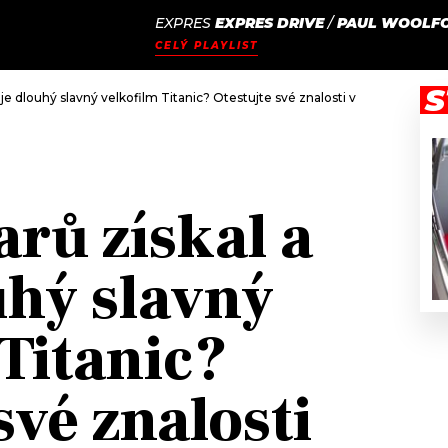
EXPRES
EXPRES DRIVE
/
PAUL WOOLFO
JAK
ODCASTY
SEZNAM.CZ
CELÝ PLAYLIST
NALADIT
S
k je dlouhý slavný velkofilm Titanic? Otestujte své znalosti v našem kvízu
arů získal a
uhý slavný
 Titanic?
své znalosti