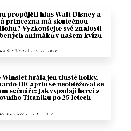
 propůjčil hlas Walt Disney a
rá princezna má skutečnou
lohu? Vyzkoušejte své znalosti
íbených animáků v našem kvízu
NA ŠEVČÍKOVÁ / 15. 12. 2022
 Winslet hrála jen tlusté holky,
ardo DiCaprio se neobtěžoval se
ím scénáře: Jak vypadají herci z
ovního Titaniku po 25 letech
A HOBLOVÁ / 26. 12. 2022