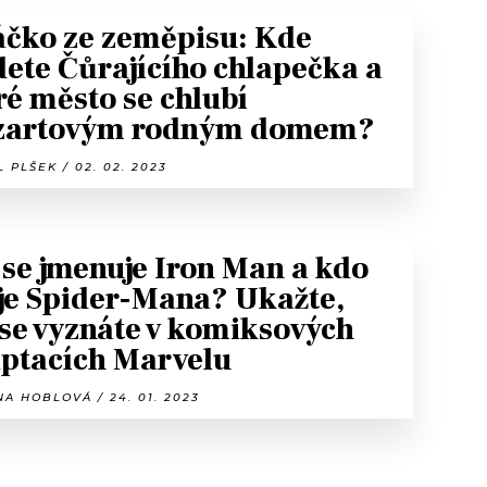
čko ze zeměpisu: Kde
dete Čůrajícího chlapečka a
ré město se chlubí
zartovým rodným domem?
 PLŠEK / 02. 02. 2023
 se jmenuje Iron Man a kdo
je Spider-Mana? Ukažte,
 se vyznáte v komiksových
ptacích Marvelu
A HOBLOVÁ / 24. 01. 2023