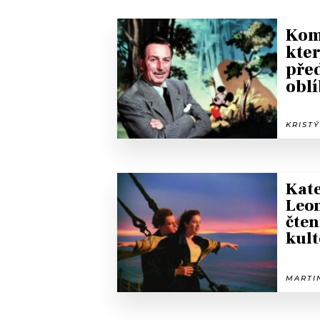
Komu
kte
před
obl
KRISTÝ
Kate
Leon
čten
kult
MARTIN