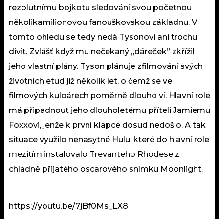
rezolutnímu bojkotu sledování svou početnou
několikamilionovou fanouškovskou základnu. V
tomto ohledu se tedy nedá Tysonovi ani trochu
divit. Zvlášť když mu nečekaný „dáreček” zkřížil
jeho vlastní plány.
Tyson plánuje zfilmování svých
životních etud již několik let, o čemž se ve
filmových kuloárech poměrně dlouho ví. Hlavní role
má připadnout jeho dlouholetému příteli Jamiemu
Foxxovi, jenže k první klapce dosud nedošlo. A tak
situace využilo nenasytné Hulu, které do hlavní role
mezitím instalovalo Trevanteho Rhodese z
chladně přijatého oscarového snímku Moonlight.
https://youtu.be/7jBf0Ms_LX8