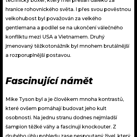
technický boxer, který měl přesah daleko za
hranice rohovnického světa. I přes svou pověstnou
velkohubost byl považován za velkého
gentlemana a podílel se na ukončení válečného
konfliktu mezi USA a Vietnamem. Druhý
jmenovaný těžkotonážník byl mnohem brutálnější
a rozporuplnější postavou.
Fascinující námět
Mike Tyson byl a je člověkem mnoha kontrastů,
které ovšem pomáhají budovat jeho kult
osobnosti. Na jednu stranu dodnes nejmladší
šampion těžké váhy a fascinují knockouter. Z
druhého úhlu pohledu zase nespoutaný živel, který