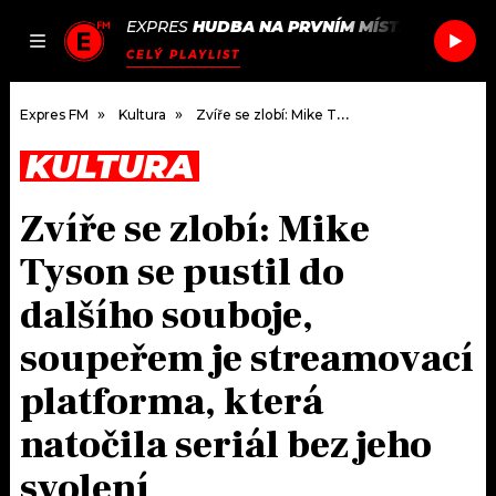
EXPRES
HUDBA NA PRVNÍM MÍSTĚ
/
PRIESSN
JAK
ČLÁNKY
PODCASTY
SEZNAM.CZ
CELÝ PLAYLIST
NALADIT
Expres FM
Kultura
Zvíře se zlobí: Mike Tyson se pustil do dalšího souboje, soupeřem je streamovací platforma, která natočila seriál bez jeho svolení
KULTURA
DOMŮ
Zvíře se zlobí: Mike
ČLÁNKY
Tyson se pustil do
AKTUÁLNĚ
PODCASTY
dalšího souboje,
soupeřem je streamovací
HUDBA
JAK NALADIT
platforma, která
ROZHOVORY
RÁDIO
natočila seriál bez jeho
#NEBUDUDOMA
APLIKACE
SOUTĚŽE
svolení