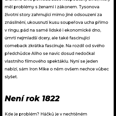
měl problémy s ženami i zákonem. Tysonova
životní story zahrnující mimo jiné odsouzení za
znásilnění, ukousnutí kusu soupeřova ucha přímo
v ringu, pád na samé lidské i ekonomické dno,
úmrtí nejmladší dcery, ale také fascinující
comeback zkrátka fascinuje. Na rozdíl od svého
předchůdce Aliho se navíc dosud nedočkal
vlastního filmového spektáklu. Nyní se jeden
nabízí, sám Iron Mike o něm ovšem nechce vůbec
slyšet.
Není rok 1822
Kde je problém? Háčků je v nechtěném