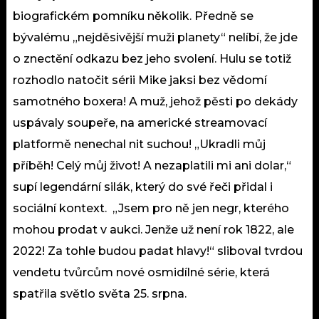
biografickém pomníku několik. Předně se
bývalému „nejděsivější muži planety“ nelíbí, že jde
o znectění odkazu bez jeho svolení. Hulu se totiž
rozhodlo natočit sérii Mike jaksi bez vědomí
samotného boxera! A muž, jehož pěsti po dekády
uspávaly soupeře, na americké streamovací
platformě nenechal nit suchou! „Ukradli můj
příběh! Celý můj život! A nezaplatili mi ani dolar,“
supí legendární silák, který do své řeči přidal i
sociální kontext. „Jsem pro ně jen negr, kterého
mohou prodat v aukci. Jenže už není rok 1822, ale
2022! Za tohle budou padat hlavy!“ sliboval tvrdou
vendetu tvůrcům nové osmidílné série, která
spatřila světlo světa 25. srpna.