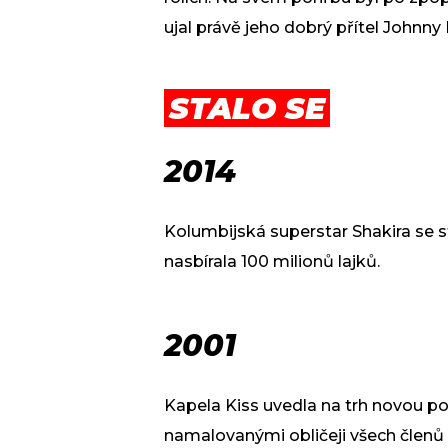
ujal právě jeho dobrý přítel Johnn
STALO SE
2014
Kolumbijská superstar Shakira se s
nasbírala 100 milionů lajků.
2001
Kapela Kiss uvedla na trh novou pol
namalovanými obličeji všech členů 