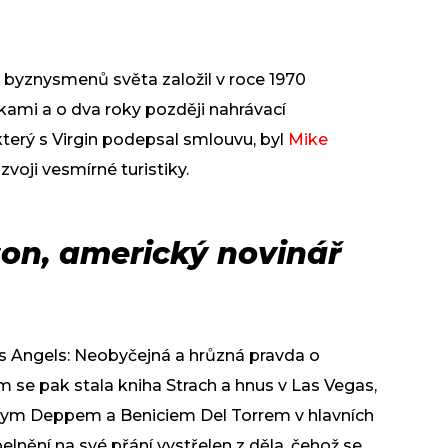
 byznysmenů světa založil v roce 1970
kami a o dva roky později nahrávací
který s Virgin podepsal smlouvu, byl
Mike
zvoji vesmírné turistiky.
on, americký novinář
’s Angels: Neobyčejná a hrůzná pravda o
se pak stala kniha Strach a hnus v Las Vegas,
nnym Deppem a Beniciem Del Torrem v hlavních
lnění na své přání vystřelen z děla, čehož se