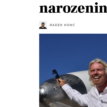
narozeni
JAK NALADIT
RÁDIO
RADEK HONC
APLIKACE
PLAYLIST
PROGRAM
JAK NALADI
SOUTĚŽE