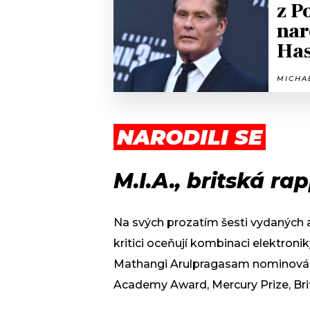
z P
nar
Has
MICHAE
NARODILI SE
M.I.A., britská ra
Na svých prozatím šesti vydaných 
kritici oceňují kombinaci elektroni
Mathangi Arulpragasam nominována
Academy Award, Mercury Prize, Brit