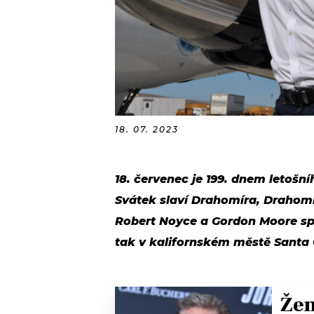
18. 07. 2023
18. červenec je 199. dnem letošní
Svátek slaví Drahomíra, Drahomír,
Robert Noyce a Gordon Moore spo
tak v kalifornském městě Santa 
Žen