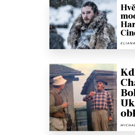
Hvě
mod
Har
Cin
ELIANA
Kd
Ch
Bo
Uka
ob
MICHAL