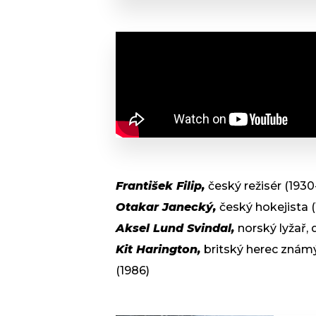
František Filip,
český režisér (1930
Otakar Janecký,
český hokejista (
Aksel Lund Svindal,
norský lyžař,
Kit Harington,
britský herec známý
(1986)