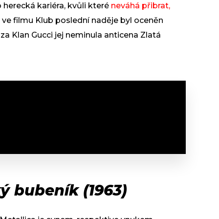
 herecká kariéra, kvůli které
neváhá přibrat,
n ve filmu Klub poslední naděje byl oceněn
a Klan Gucci jej neminula anticena Zlatá
ký bubeník (1963)