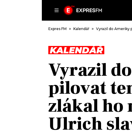
ČLÁNKY
P
Expres FM
Kalendář
Vyrazil do Ameriky pi
KALENDÁŘ
DOMŮ
Vyrazil d
ČLÁNKY
AKTUÁLNĚ
pilovat ten
VIP
HUDBA
TRENDY
ROZHOVORY
KULTURA
zlákal ho 
#NEBUDUDOMA
MIX
KALENDÁŘ
OSTATNÍ
Ulrich sla
KVÍZY
PODCASTY