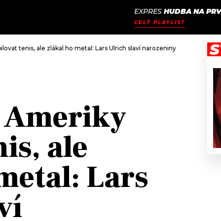
EXPRES
HUDBA NA PRV
JAK
ODCASTY
SEZNAM.CZ
CELÝ PLAYLIST
NALADIT
S
lovat tenis, ale zlákal ho metal: Lars Ulrich slaví narozeniny
o Ameriky
is, ale
metal: Lars
ví