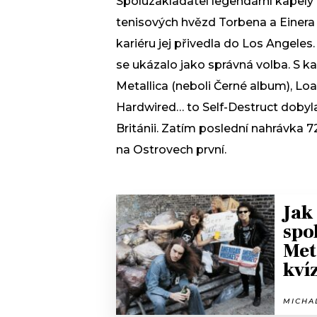
Spoluzakladatel legendární kapely
tenisových hvězd Torbena a Einera 
kariéru jej přivedla do Los Angeles
se ukázalo jako správná volba. S k
Metallica (neboli Černé album), Loa
Hardwired… to Self-Destruct dobyla
Británii. Zatím poslední nahrávka
na Ostrovech první.
Jak
spo
Met
kví
MICHAL