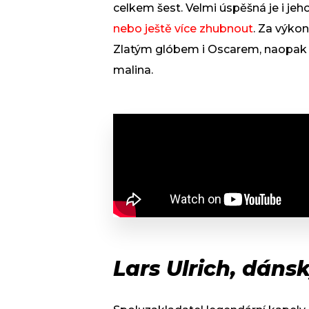
celkem šest. Velmi úspěšná je i jeho
nebo ještě více zhubnout
. Za výko
Zlatým glóbem i Oscarem, naopak z
malina.
Lars Ulrich, dáns