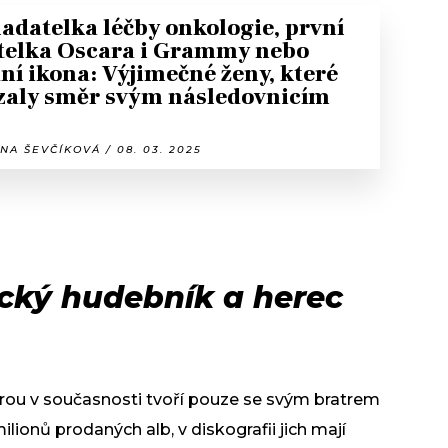
adatelka léčby onkologie, první
telka Oscara i Grammy nebo
í ikona: Výjimečné ženy, které
zaly směr svým následovnicím
NA ŠEVČÍKOVÁ / 08. 03. 2025
ický hudebník a herec
rou v současnosti tvoří pouze se svým bratrem
ionů prodaných alb, v diskografii jich mají