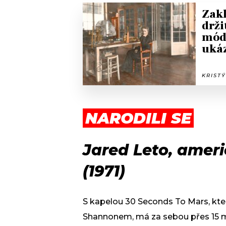
Zakl
drži
módn
uká
KRISTÝ
NARODILI SE
Jared Leto, amer
(1971)
S kapelou 30 Seconds To Mars, kte
Shannonem, má za sebou přes 15 mil