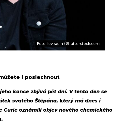
Foto: lev radin / Shutterstock.com
 můžete i poslechnout
 jeho konce zbývá pět dní. V tento den se
vátek svatého Štěpána, který má dnes i
rie Curie oznámili objev nového chemického
m.