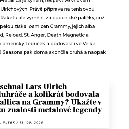
 Metallica je synem, respektive vnukem
Ulrichových. Právě příprava na tenisovou
. Raketu ale vyměnil za bubenické paličky, což
apelou získal osm cen Grammy, jejich alba
d, Reload, St. Anger, Death Magnetic a
 americký žebříček a bodovala i ve Velké
 72 Seasons pak doma skončila druhá a naopak
 sehnal Lars Ulrich
luhráče a kolikrát bodovala
allica na Grammy? Ukažte v
zu znalosti metalové legendy
 PLŠEK / 19. 09. 2025