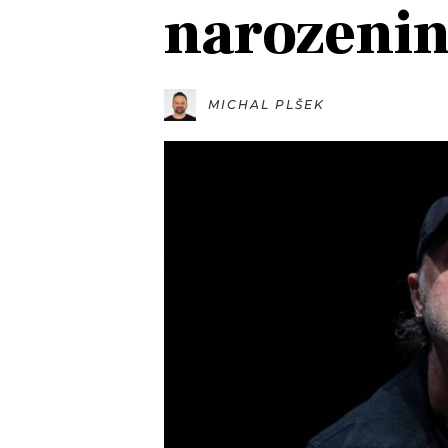
narozeni
JAK NALADIT
RÁDIO
MICHAL PLŠEK
APLIKACE
PLAYLIST
PROGRAM
JAK NALADI
SOUTĚŽE