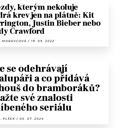
zdy, kterým nekoluje
rá krev jen na plátně: Kit
rington, Justin Bieber nebo
dy Crawford
 MORAVCOVÁ / 19. 09. 2022
e se odehrávají
alupáři a co přidává
houš do bramboráků?
žte své znalosti
líbeného seriálu
 PLŠEK / 05. 07. 2024