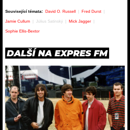
Související témata:
David O. Russell
Fred Durst
Jamie Cullum
Július Satinský
Mick Jagger
Sophie Ellis-Bextor
DALŠÍ NA EXPRES FM