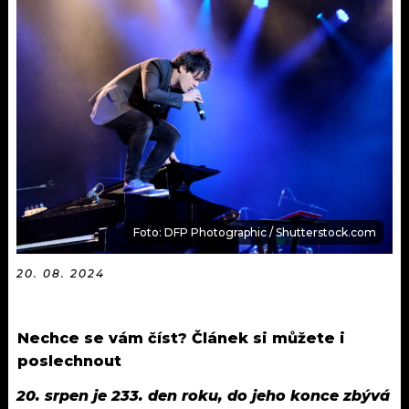
KALENDÁŘ
PROGRAM
KVÍZY
PLAYLIST
VIP
JAK NALADIT
TRENDY
KULTURA
MIX
Foto: DFP Photographic / Shutterstock.com
OSTATNÍ
20. 08. 2024
Nechce se vám číst? Článek si můžete i
poslechnout
20. srpen je 233. den roku, do jeho konce zbývá