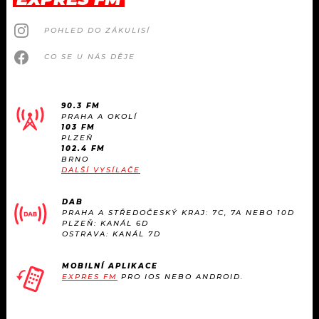
POHLED DO ZÁKULISÍ
CO SE U NÁS DĚJE
90.3 FM
PRAHA A OKOLÍ
103 FM
PLZEŇ
102.4 FM
BRNO
DALŠÍ VYSÍLAČE
DAB
PRAHA A STŘEDOČESKÝ KRAJ: 7C, 7A NEBO 10D
PLZEŇ: KANÁL 6D
OSTRAVA: KANÁL 7D
MOBILNÍ APLIKACE
EXPRES FM
PRO IOS NEBO ANDROID.