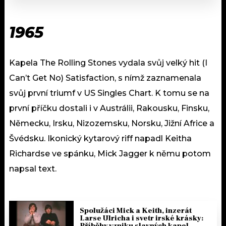
1965
Kapela The Rolling Stones vydala svůj velký hit (I
Can’t Get No) Satisfaction, s nímž zaznamenala
svůj první triumf v US Singles Chart. K tomu se na
první příčku dostali i v Austrálii, Rakousku, Finsku,
Německu, Irsku, Nizozemsku, Norsku, Jižní Africe a
Švédsku. Ikonický kytarový riff napadl Keitha
Richardse ve spánku, Mick Jagger k němu potom
napsal text.
Spolužáci Mick a Keith, inzerát
Larse Ulricha i svetr irské krásky:
Příběhy vzniku slavných kapel