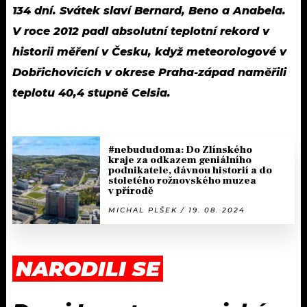
134 dní. Svátek slaví Bernard, Beno a Anabela.
V roce 2012 padl absolutní teplotní rekord v
historii měření v Česku, když meteorologové v
Dobřichovicích v okrese Praha-západ naměřili
teplotu 40,4 stupně Celsia.
#nebududoma: Do Zlínského
kraje za odkazem geniálního
podnikatele, dávnou historií a do
stoletého rožnovského muzea
v přírodě
MICHAL PLŠEK / 19. 08. 2024
NARODILI SE