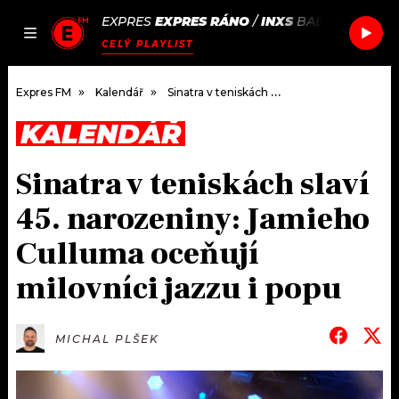
EXPRES
EXPRES RÁNO
/
INXS
BABY DON'T CR
JAK
ČLÁNKY
PODCASTY
SEZNAM.CZ
CELÝ PLAYLIST
NALADIT
Expres FM
Kalendář
Sinatra v teniskách slaví 45. narozeniny: Jamieho Culluma oceňují milovníci jazzu i popu
KALENDÁŘ
DOMŮ
Sinatra v teniskách slaví
ČLÁNKY
45. narozeniny: Jamieho
AKTUÁLNĚ
PODCASTY
Culluma oceňují
milovníci jazzu i popu
HUDBA
JAK NALADIT
ROZHOVORY
RÁDIO
MICHAL PLŠEK
#NEBUDUDOMA
APLIKACE
SOUTĚŽE