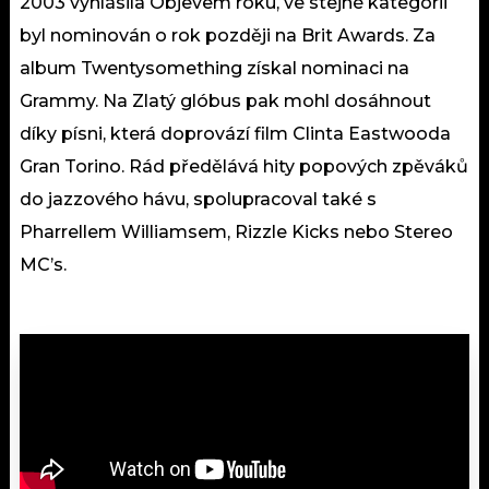
2003 vyhlásila Objevem roku, ve stejné kategorii
byl nominován o rok později na Brit Awards. Za
album Twentysomething získal nominaci na
Grammy. Na Zlatý glóbus pak mohl dosáhnout
díky písni, která doprovází film Clinta Eastwooda
Gran Torino. Rád předělává hity popových zpěváků
do jazzového hávu, spolupracoval také s
Pharrellem Williamsem, Rizzle Kicks nebo Stereo
MC’s.