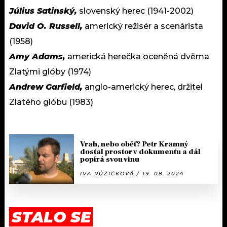
Július Satinský,
slovenský herec (1941-2002)
David O. Russell,
americký režisér a scenárista
(1958)
Amy Adams,
americká herečka oceněná dvěma
Zlatými glóby (1974)
Andrew Garfield,
anglo-americký herec, držitel
Zlatého glóbu (1983)
Vrah, nebo oběť? Petr Kramný
dostal prostor v dokumentu a dál
popírá svou vinu
IVA RŮŽIČKOVÁ / 19. 08. 2024
STALO SE