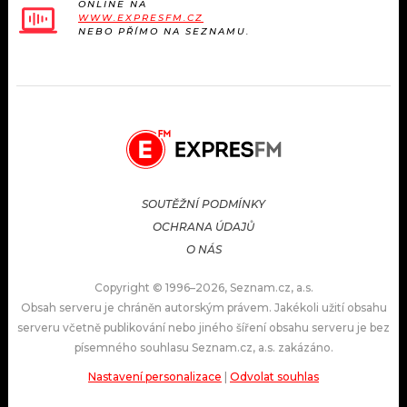
ONLINE NA
WWW.EXPRESFM.CZ
NEBO PŘÍMO NA SEZNAMU.
SOUTĚŽNÍ PODMÍNKY
OCHRANA ÚDAJŮ
O NÁS
Copyright © 1996–2026, Seznam.cz, a.s.
Obsah serveru je chráněn autorským právem. Jakékoli užití obsahu
serveru včetně publikování nebo jiného šíření obsahu serveru je bez
písemného souhlasu Seznam.cz, a.s. zakázáno.
Nastavení personalizace
|
Odvolat souhlas