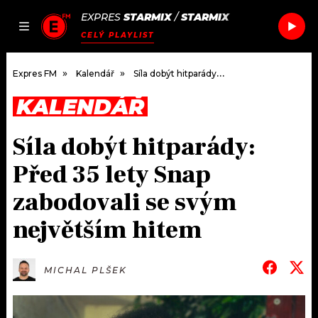
EXPRES
STARMIX
/
STARMIX
JAK
ČLÁNKY
PODCASTY
SEZNAM.CZ
CELÝ PLAYLIST
NALADIT
Expres FM
Kalendář
Síla dobýt hitparády: Před 35 lety Snap zabodovali se svým největším hitem
KALENDÁŘ
DOMŮ
Síla dobýt hitparády:
ČLÁNKY
Před 35 lety Snap
AKTUÁLNĚ
PODCASTY
zabodovali se svým
největším hitem
HUDBA
JAK NALADIT
ROZHOVORY
RÁDIO
MICHAL PLŠEK
#NEBUDUDOMA
APLIKACE
SOUTĚŽE