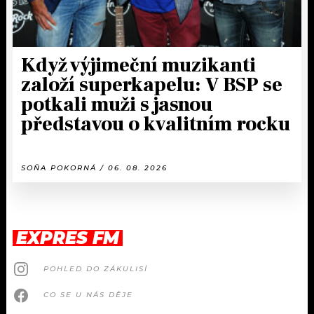
Když výjimeční muzikanti
založí superkapelu: V BSP se
potkali muži s jasnou
představou o kvalitním rocku
SOŇA POKORNÁ / 06. 08. 2026
EXPRES FM
POHLED DO ZÁKULISÍ
CO SE U NÁS DĚJE