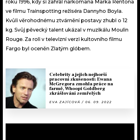
roku 1996, kdy si zahrál narkomana Marka Rentona
ve filmu Trainspotting režiséra Dannyho Boyla.
Kvůli věrohodnému ztvárnění postavy zhubl o 12
kg. Svůj pěvecký talent ukázal v muzikálu Moulin
Rouge. Za roli v televizní verzi kultovního filmu
Fargo byl oceněn Zlatým glóbem.
Celebrity a jejich nejhorší
pracovní zkušenosti: Ewana
McGregora zmohla práce na
farmě, Whoopi Goldberg
zkrášlování zemřelých
EVA ZAJÍCOVÁ / 06. 09. 2022