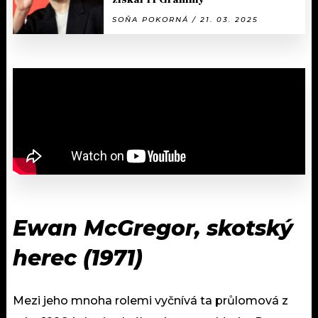
SOŇA POKORNÁ / 21. 03. 2025
Ewan McGregor, skotský
herec (1971)
Mezi jeho mnoha rolemi vyčnívá ta průlomová z