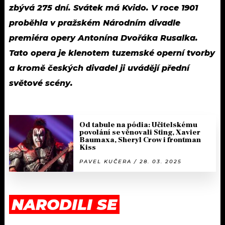
zbývá 275 dní. Svátek má Kvido. V roce 1901
proběhla v pražském Národním divadle
premiéra opery Antonína Dvořáka Rusalka.
Tato opera je klenotem tuzemské operní tvorby
a kromě českých divadel ji uvádějí přední
světové scény.
Od tabule na pódia: Učitelskému
povolání se věnovali Sting, Xavier
Baumaxa, Sheryl Crow i frontman
Kiss
PAVEL KUČERA / 28. 03. 2025
NARODILI SE