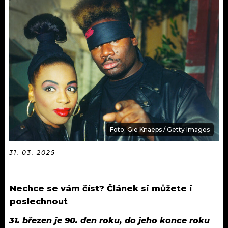
KALENDÁŘ
PROGRAM
KVÍZY
PLAYLIST
VIP
JAK NALADIT
TRENDY
KULTURA
MIX
Foto: Gie Knaeps / Getty Images
OSTATNÍ
31. 03. 2025
Nechce se vám číst? Článek si můžete i
poslechnout
31. březen je 90. den roku, do jeho konce roku