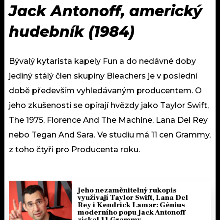
Jack Antonoff, americký
hudebník (1984)
Bývalý kytarista kapely Fun a do nedávné doby
jediný stálý člen skupiny Bleachers je v poslední
době především vyhledávaným producentem. O
jeho zkušenosti se opírají hvězdy jako Taylor Swift,
The 1975, Florence And The Machine, Lana Del Rey
nebo Tegan And Sara. Ve studiu má 11 cen Grammy,
z toho čtyři pro Producenta roku.
Jeho nezaměnitelný rukopis
využívají Taylor Swift, Lana Del
Rey i Kendrick Lamar: Génius
moderního popu Jack Antonoff
získal 11 Grammy