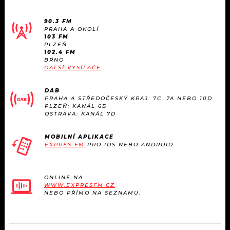
90.3 FM
PRAHA A OKOLÍ
103 FM
PLZEŇ
102.4 FM
BRNO
DALŠÍ VYSÍLAČE
DAB
PRAHA A STŘEDOČESKÝ KRAJ: 7C, 7A NEBO 10D
PLZEŇ: KANÁL 6D
OSTRAVA: KANÁL 7D
MOBILNÍ APLIKACE
EXPRES FM
PRO IOS NEBO ANDROID.
ONLINE NA
WWW.EXPRESFM.CZ
NEBO PŘÍMO NA SEZNAMU.