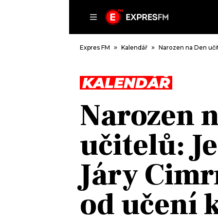
ČLÁNKY
P
Expres FM
Kalendář
Narozen na Den učit
KALENDÁŘ
DOMŮ
Narozen 
ČLÁNKY
AKTUÁLNĚ
učitelů: J
VIP
HUDBA
TRENDY
ROZHOVORY
KULTURA
Járy Cimr
#NEBUDUDOMA
MIX
KALENDÁŘ
OSTATNÍ
od učení k
KVÍZY
PODCASTY