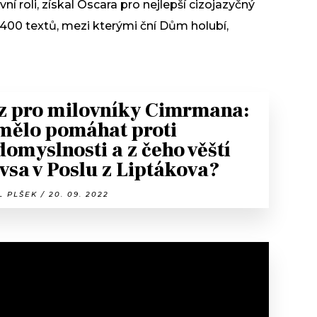
vní roli, získal Oscara pro nejlepší cizojazyčný
 400 textů, mezi kterými ční Dům holubí,
z pro milovníky Cimrmana:
mělo pomáhat proti
domyslnosti a z čeho věští
vsa v Poslu z Liptákova?
 PLŠEK / 20. 09. 2022