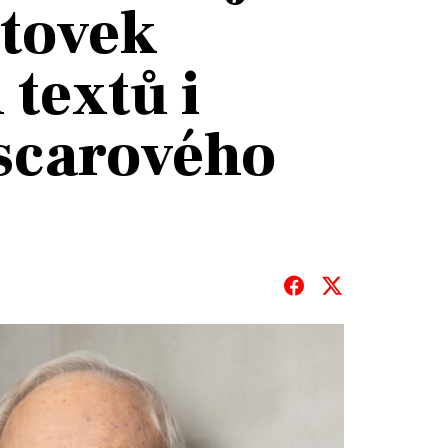
stovek
 textů i
scarového
T