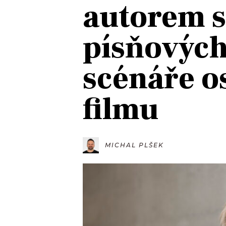
autorem 
JAK NALADIT
písňových
RÁDIO
scénáře o
APLIKACE
PLAYLIST
PROGRAM
JAK NALADI
filmu
SOUTĚŽE
MICHAL PLŠEK