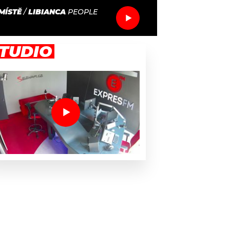
MÍSTĚ
/
LIBIANCA
PEOPLE
TUDIO
ek písňových textů i scénáře oscarového filmu