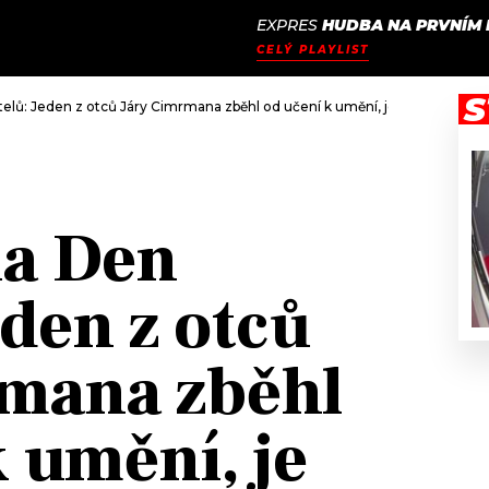
EXPRES
HUDBA NA PRVNÍM 
JAK
ODCASTY
SEZNAM.CZ
CELÝ PLAYLIST
NALADIT
S
elů: Jeden z otců Járy Cimrmana zběhl od učení k umění, je autorem stov
na Den
eden z otců
mana zběhl
 umění, je