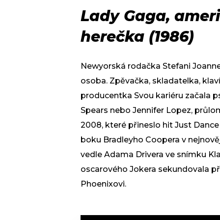
Lady Gaga, amer
herečka (1986)
Newyorská rodačka Stefani Joanne
osoba. Zpěvačka, skladatelka, klaví
producentka Svou kariéru začala ps
Spears nebo Jennifer Lopez, průl
2008, které přineslo hit Just Dance
boku Bradleyho Coopera v nejnovějš
vedle Adama Drivera ve snímku Kl
oscarového Jokera sekundovala před
Phoenixovi.