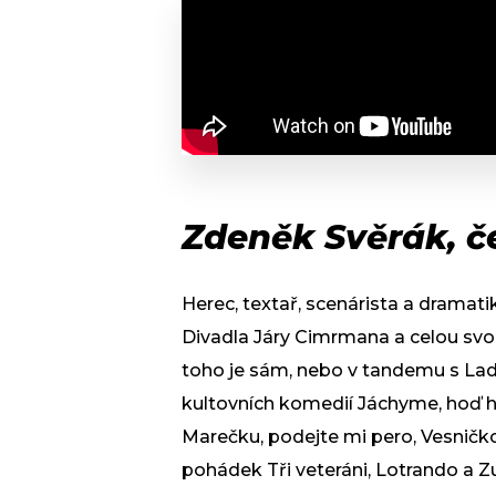
Zdeněk Svěrák, č
Herec, textař, scenárista a dramatik
Divadla Járy Cimrmana a celou svo
toho je sám, nebo v tandemu s La
kultovních komedií Jáchyme, hoď ho
Marečku, podejte mi pero, Vesničk
pohádek Tři veteráni, Lotrando a Zu