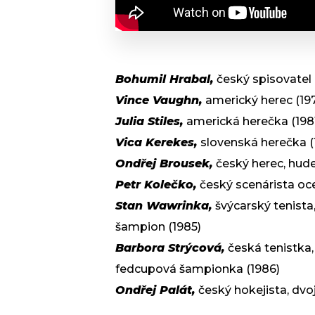
Bohumil Hrabal,
český spisovatel 
Vince Vaughn,
americký herec (19
Julia Stiles,
americká herečka (198
Vica Kerekes,
slovenská herečka (
Ondřej Brousek,
český herec, hude
Petr Kolečko,
český scenárista oc
Stan Wawrinka,
švýcarský tenista
šampion (1985)
Barbora Strýcová,
česká tenistka,
fedcupová šampionka (1986)
Ondřej Palát,
český hokejista, dvo