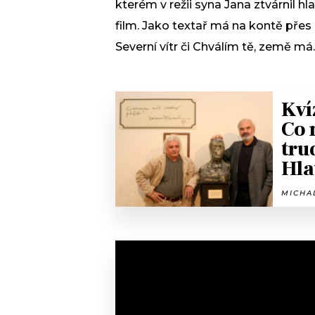
kterém v režii syna Jana ztvárnil hla
film. Jako textař má na kontě přes
Severní vítr či Chválím tě, země má.
Kví
Co 
tru
Hla
MICHAL