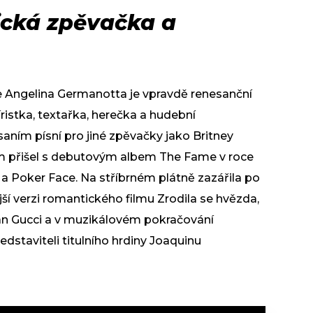
ická zpěvačka a
 Angelina Germanotta je vpravdě renesanční
ristka, textařka, herečka a hudební
aním písní pro jiné zpěvačky jako Britney
om přišel s debutovým albem The Fame v roce
 a Poker Face. Na stříbrném plátně zazářila po
í verzi romantického filmu Zrodila se hvězda,
an Gucci a v muzikálovém pokračování
staviteli titulního hrdiny Joaquinu