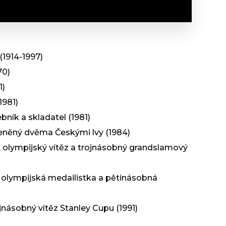
(1914-1997)
70)
1)
1981)
bník a skladatel (1981)
eněný dvěma Českými lvy (1984)
, olympijský vítěz a trojnásobný grandslamový
 olympijská medailistka a pětinásobná
jnásobný vítěz Stanley Cupu (1991)