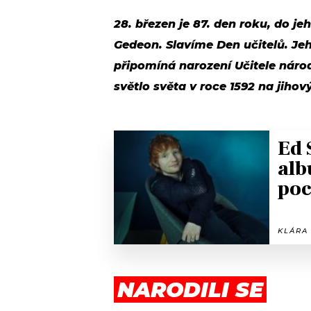
28. březen je 87. den roku, do j
Gedeon. Slavíme Den učitelů. Jeh
připomíná narození Učitele náro
světlo světa v roce 1592 na jiho
Ed 
alb
poc
KLÁRA 
NARODILI SE