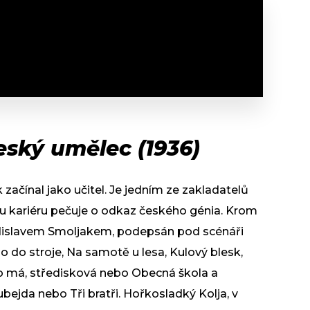
eský umělec (1936)
 začínal jako učitel. Je jedním ze zakladatelů
u kariéru pečuje o odkaz českého génia. Krom
dislavem Smoljakem, podepsán pod scénáři
 do stroje, Na samotě u lesa, Kulový blesk,
o má, středisková nebo Obecná škola a
bejda nebo Tři bratři. Hořkosladký Kolja, v