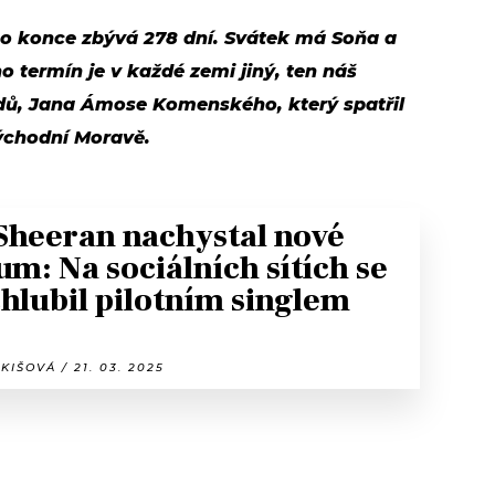
eho konce zbývá 278 dní. Svátek má Soňa a
o termín je v každé zemi jiný, ten náš
dů, Jana Ámose Komenského, který spatřil
východní Moravě.
Sheeran nachystal nové
um: Na sociálních sítích se
hlubil pilotním singlem
KIŠOVÁ / 21. 03. 2025