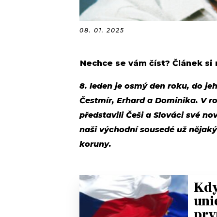
08. 01. 2025
Nechce se vám číst? Článek si
8. leden je osmý den roku, do je
Čestmír, Erhard a Dominika. V r
představili Češi a Slováci své n
naši východní sousedé už nějaký 
koruny.
Kdy
uni
prv