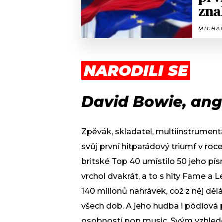
zna
MICHAL
NARODILI SE
David Bowie, ang
Zpěvák, skladatel, multiinstrument
svůj první hitparádový triumf v roc
britské Top 40 umístilo 50 jeho pís
vrchol dvakrát, a to s hity Fame a
140 milionů nahrávek, což z něj d
všech dob. A jeho hudba i pódiová p
osobností pop music. Svým vzhledem