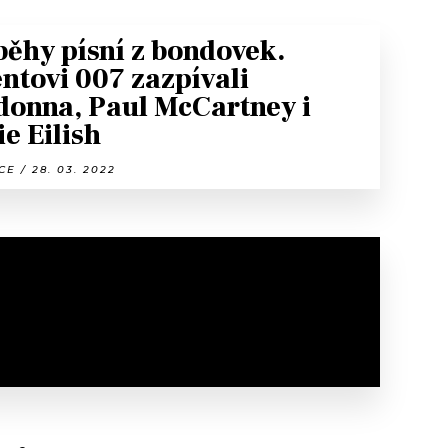
běhy písní z bondovek.
ntovi 007 zazpívali
onna, Paul McCartney i
ie Eilish
E / 28. 03. 2022