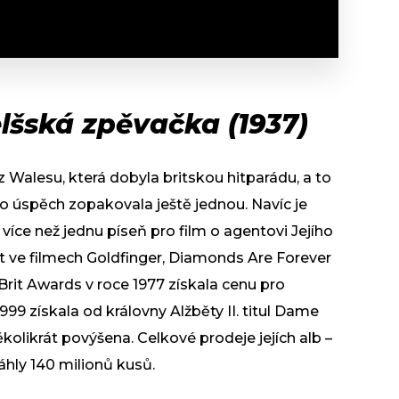
elšská zpěvačka (1937)
z Walesu, která dobyla britskou hitparádu, a to
to úspěch zopakovala ještě jednou. Navíc je
více než jednu píseň pro film o agentovi Jejího
et ve filmech Goldfinger, Diamonds Are Forever
Brit Awards v roce 1977 získala cenu pro
999 získala od královny Alžběty II. titul Dame
kolikrát povýšena. Celkové prodeje jejích alb –
sáhly 140 milionů kusů.