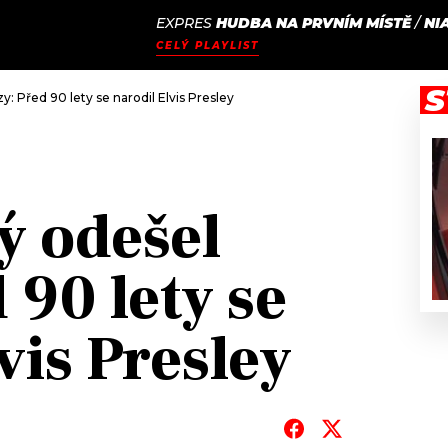
EXPRES
HUDBA NA PRVNÍM MÍSTĚ
/
NI
JAK
ODCASTY
SEZNAM.CZ
CELÝ PLAYLIST
NALADIT
S
zy: Před 90 lety se narodil Elvis Presley
ý odešel
 90 lety se
vis Presley