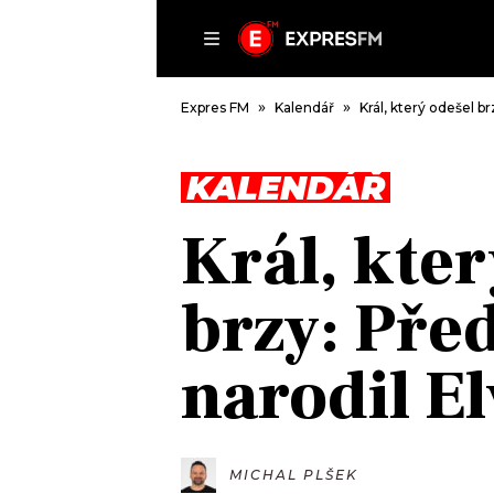
ČLÁNKY
P
Expres FM
Kalendář
Král, který odešel br
KALENDÁŘ
DOMŮ
Král, kter
ČLÁNKY
AKTUÁLNĚ
brzy: Před
VIP
HUDBA
TRENDY
ROZHOVORY
KULTURA
narodil El
#NEBUDUDOMA
MIX
KALENDÁŘ
OSTATNÍ
KVÍZY
MICHAL PLŠEK
PODCASTY