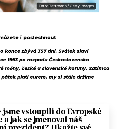
Foto: Bettmann / Getty Images
 můžete i poslechnout
ho konce zbývá 357 dní. Svátek slaví
oce 1993 po rozpadu Československa
ové měny, české a slovenské koruny. Zatímco
pátek platí eurem, my si stále držíme
 jsme vstoupili do Evropské
e a jak se jmenoval náš
ní prezident? Ukažte své