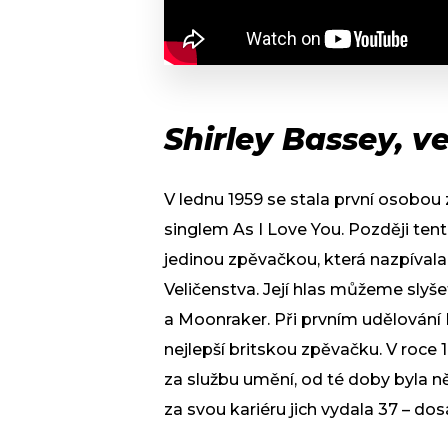
Shirley Bassey, v
V lednu 1959 se stala první osobou 
singlem As I Love You. Později ten
jedinou zpěvačkou, která nazpívala 
Veličenstva. Její hlas můžeme slyš
a Moonraker. Při prvním udělování 
nejlepší britskou zpěvačku. V roce 1
za službu umění, od té doby byla ně
za svou kariéru jich vydala 37 – do