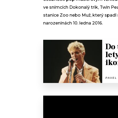
ve snímcích Dokonalý trik, Twin Pea
stanice Zoo nebo Muž, který spadl
narozeninách 10. ledna 2016.
Do 
let
iko
PAVEL 