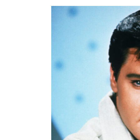
JAK NALADIT
RÁDIO
APLIKACE
PLAYLIST
PROGRAM
JAK NALADI
SOUTĚŽE