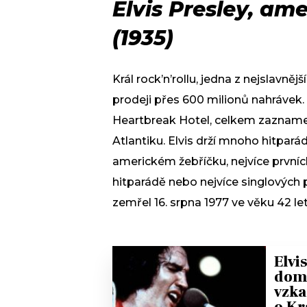
Elvis Presley, am
(1935)
Král rock’n’rollu, jedna z nejslavně
prodeji přes 600 milionů nahrávek. 
Heartbreak Hotel, celkem zaznamen
Atlantiku. Elvis drží mnoho hitpará
americkém žebříčku, nejvíce prvníc
hitparádě nebo nejvíce singlových pr
zemřel 16. srpna 1977 ve věku 42 let
Elvi
doma
vzka