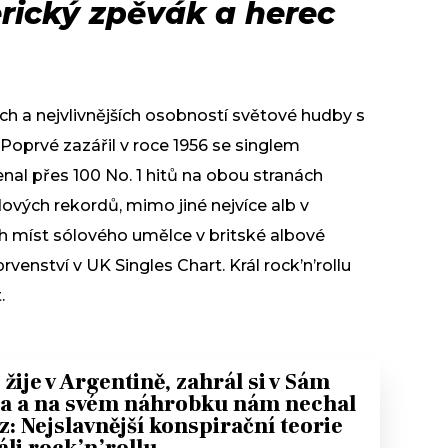
erický zpěvák a herec
jších a nejvlivnějších osobností světové hudby s
Poprvé zazářil v roce 1956 se singlem
al přes 100 No. 1 hitů na obou stranách
dových rekordů, mimo jiné nejvíce alb v
h míst sólového umělce v britské albové
venství v UK Singles Chart. Král rock’n’rollu
.
s žije v Argentině, zahrál si v Sám
 a na svém náhrobku nám nechal
z: Nejslavnější konspirační teorie