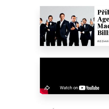
Pří
Age
Mad
Bill
REDAKC