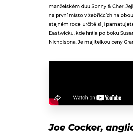
manželském duu Sonny & Cher. Jeji
na první místo v žebříčcích na obou
stejném roce, určitě si ji pamatuje
Eastwicku, kde hrála po boku Susan
Nicholsona. Je majitelkou ceny Gra
Joe Cocker, angli