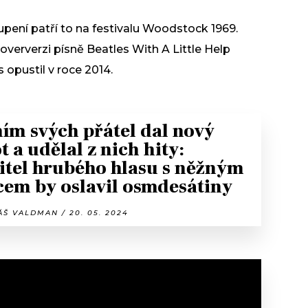
ení patří to na festivalu Woodstock 1969.
 coververzi písně Beatles With A Little Help
 opustil v roce 2014.
ním svých přátel dal nový
t a udělal z nich hity:
itel hrubého hlasu s něžným
cem by oslavil osmdesátiny
Š VALDMAN / 20. 05. 2024