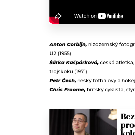
Anton Corbijn,
nizozemský fotogra
U2 (1955)
Šárka Kašpárková,
česká atletka,
trojskoku (1971)
Petr Čech,
český fotbalový a hokej
Chris Froome,
britský cyklista, čt
Bez
pro
kol