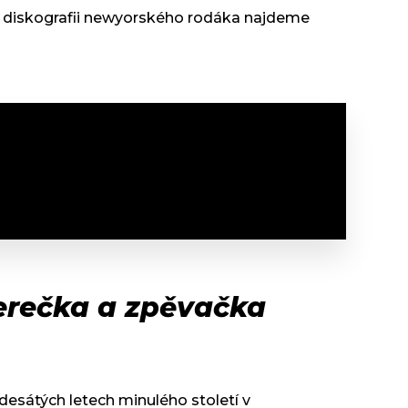
. V diskografii newyorského rodáka najdeme
erečka a zpěvačka
edesátých letech minulého století v