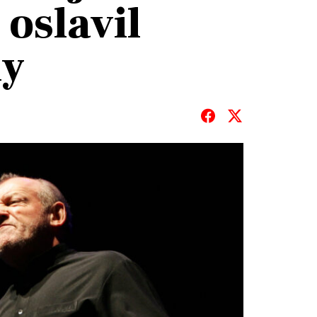
 oslavil
ny
T