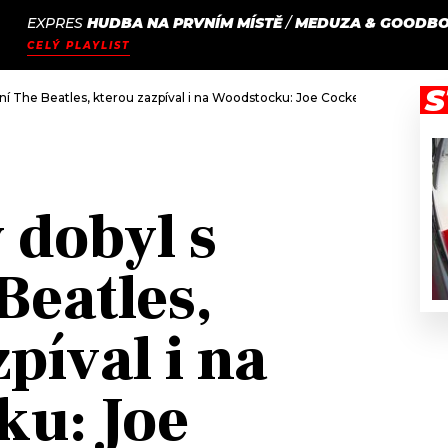
EXPRES
HUDBA NA PRVNÍM MÍSTĚ
/
MEDUZA & GOODB
JAK
ODCASTY
SEZNAM.CZ
CELÝ PLAYLIST
NALADIT
S
sní The Beatles, kterou zazpíval i na Woodstocku: Joe Cocker by oslavil na
 dobyl s
Beatles,
píval i na
u: Joe