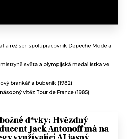
f a režisér, spolupracovník Depeche Mode a
 mistryně světa a olympijská medailistka ve
ový brankář a bubeník (1982)
yřnásobný vítěz Tour de France (1985)
božné d*vky: Hvězdný
ducent Jack Antonoff má na
egy využívající AI jasný