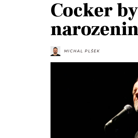
Cocker by
JAK NALADIT
narozeni
RÁDIO
APLIKACE
PLAYLIST
PROGRAM
JAK NALADI
MICHAL PLŠEK
SOUTĚŽE