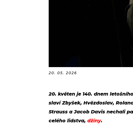
20. 05. 2026
20. květen je 140. dnem letošníh
slaví Zbyšek, Hvězdoslav, Roland
Strauss a Jacob Davis nechali p
celého lidstva,
džíny
.