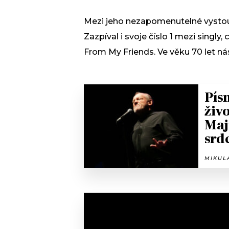
Mezi jeho nezapomenutelné vystoup
Zazpíval i svoje číslo 1 mezi singly,
From My Friends. Ve věku 70 let nás
Pís
živo
Maj
srd
MIKULÁ