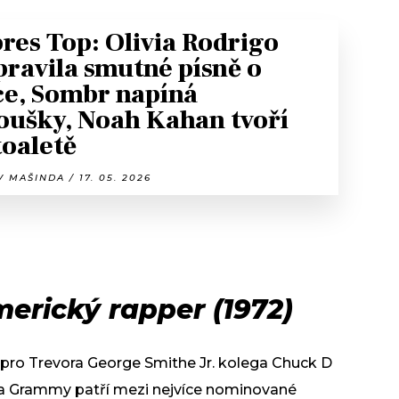
res Top: Olivia Rodrigo
pravila smutné písně o
ce, Sombr napíná
oušky, Noah Kahan tvoří
toaletě
 MAŠINDA / 17. 05. 2026
erický rapper (1972)
pro Trevora George Smithe Jr. kolega Chuck D
na Grammy patří mezi nejvíce nominované