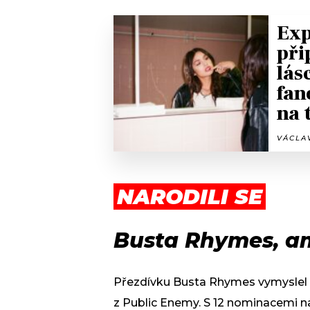
Exp
při
lás
fan
na 
VÁCLAV
NARODILI SE
Busta Rhymes, am
Přezdívku Busta Rhymes vymyslel 
z Public Enemy. S 12 nominacemi 