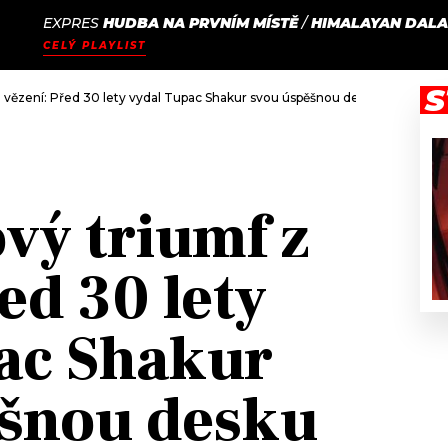
EXPRES
HUDBA NA PRVNÍM MÍSTĚ
/
HIMALAYAN DALA
JAK
ODCASTY
SEZNAM.CZ
CELÝ PLAYLIST
NALADIT
S
z vězení: Před 30 lety vydal Tupac Shakur svou úspěšnou desku
vý triumf z
ed 30 lety
ac Shakur
ěšnou desku