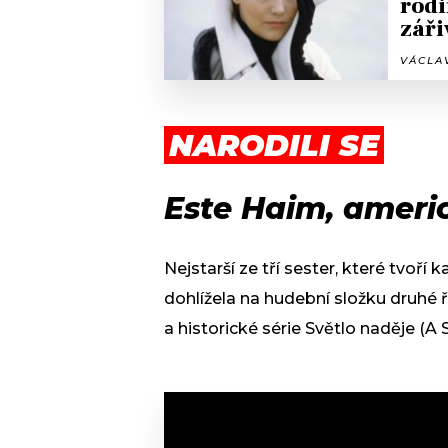
rodi
zář
VÁCLAV
NARODILI SE
Este Haim, ameri
Nejstarší ze tří sester, které tvoř
dohlížela na hudební složku druhé 
a historické série Světlo naděje (A 