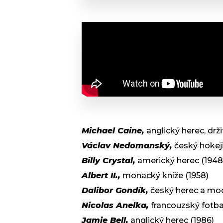
Michael Caine,
anglický herec, drži
Václav Nedomanský,
český hokeji
Billy Crystal,
americký herec (1948
Albert II.,
monacký kníže (1958)
Dalibor Gondík,
český herec a mod
Nicolas Anelka,
francouzský fotbal
Jamie Bell,
anglický herec (1986)