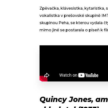
Zpěvačka, klávesistka, kytaristka, 
vokalistka v prešovské skupině IMT
skupinou Peha, se kterou vydala čty
mimo jiné se postarala o píseň k f
Quincy Jones, am