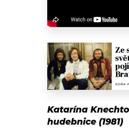
Ze 
svě
poj
Bra
SOŇA P
Katarína Knechto
hudebnice (1981)