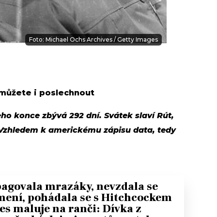
Foto: Michael Ochs Archives / Getty Images
 můžete i poslechnout
eho konce zbývá 292 dní. Svátek slaví Rút,
 Vzhledem k americkému zápisu data, tedy
agovala mrazáky, nevzdala se
mení, pohádala se s Hitchcockem
es maluje na ranči: Dívka z