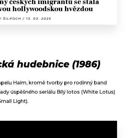
ny českých imigrantů se stala
ivou hollywoodskou hvězdou
 ŠILPOCH / 13. 03. 2025
cká hudebnice (1986)
í kapelu Haim, kromě tvorby pro rodinný band
řady úspěšného seriálu Bílý lotos (White Lotus)
Small Light).