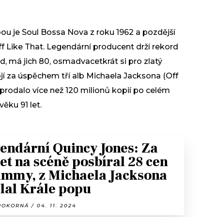
ou je Soul Bossa Nova z roku 1962 a pozdější
f Like That. Legendární producent drží rekord
 má jich 80, osmadvacetkrát si pro zlatý
í za úspěchem tří alb Michaela Jacksona (Off
e prodalo více než 120 milionů kopií po celém
věku 91 let.
endární Quincy Jones: Za
let na scéně posbíral 28 cen
mmy, z Michaela Jacksona
lal Krále popu
OKORNÁ / 04. 11. 2024