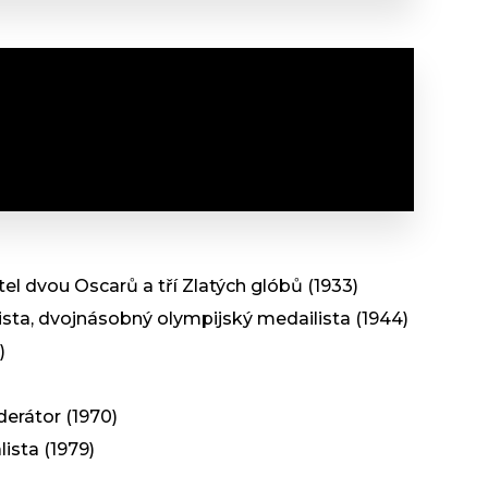
tel dvou Oscarů a tří Zlatých glóbů (1933)
sta, dvojnásobný olympijský medailista (1944)
)
erátor (1970)
ista (1979)