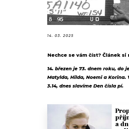
14. 03. 2025
Nechce se vám číst? Článek si
14. březen je 73. dnem roku, do j
Matylda, Hilda, Noemi a Korina.
3.14, dnes slavíme Den čísla pí.
Prop
příj
a dn