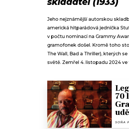
skladatel (1933)
Jeho nejznámější autorskou skladb
americká hitparádová jednička Stuf
v počtu nominací na Grammy Award,
gramofonek došel. Kromě toho stoj
The Wall, Bad a Thriller), kterých s
světě. Zemřel 4. listopadu 2024 ve 
Leg
70 
Gra
udě
SOŇA P