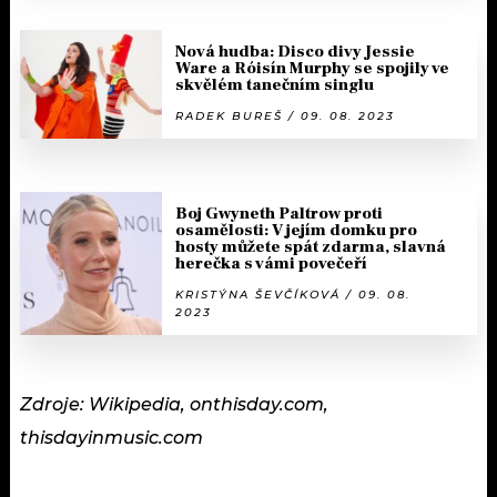
Nová hudba: Disco divy Jessie
Ware a Róisín Murphy se spojily ve
skvělém tanečním singlu
RADEK BUREŠ / 09. 08. 2023
Boj Gwyneth Paltrow proti
osamělosti: V jejím domku pro
hosty můžete spát zdarma, slavná
herečka s vámi povečeří
KRISTÝNA ŠEVČÍKOVÁ / 09. 08.
2023
Zdroje: Wikipedia, onthisday.com,
thisdayinmusic.com