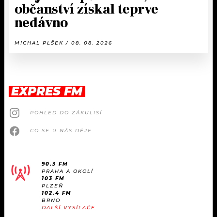
občanství získal teprve
nedávno
MICHAL PLŠEK / 08. 08. 2026
EXPRES FM
POHLED DO ZÁKULISÍ
CO SE U NÁS DĚJE
90.3 FM
PRAHA A OKOLÍ
103 FM
PLZEŇ
102.4 FM
BRNO
DALŠÍ VYSÍLAČE