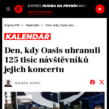
EXPRES
HUDBA NA PRVNÍM MÍSTĚ
/
INDY A
JAK
ČLÁNKY
PODCASTY
SEZNAM.CZ
CELÝ PLAYLIST
NALADIT
Expres FM
Kalendář
Den, kdy Oasis uhranuli 125 tisíc návštěvníků jejich koncertu
KALENDÁŘ
DOMŮ
Den, kdy Oasis uhranuli
ČLÁNKY
125 tisíc návštěvníků
AKTUÁLNĚ
PODCASTY
jejich koncertu
HUDBA
JAK NALADIT
RADEK HONC
ROZHOVORY
RÁDIO
#NEBUDUDOMA
APLIKACE
SOUTĚŽE