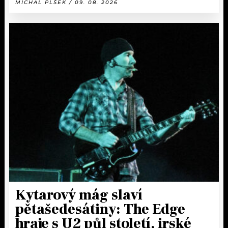
MICHAL PLŠEK / 09. 08. 2026
Kytarový mág slaví
pětašedesátiny: The Edge
hraje s U2 půl století, irské