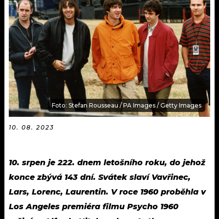
KALENDÁŘ
PROGRAM
KVÍZY
PLAYLIST
VIP
JAK NALADIT
TRENDY
KULTURA
Foto: Stefan Rousseau / PA Images / Getty Images
MIX
10. 08. 2023
OSTATNÍ
10. srpen je 222. dnem letošního roku, do jehož
konce zbývá 143 dní. Svátek slaví Vavřinec,
Lars, Lorenc, Laurentin. V roce 1960 proběhla v
Los Angeles premiéra filmu Psycho 1960