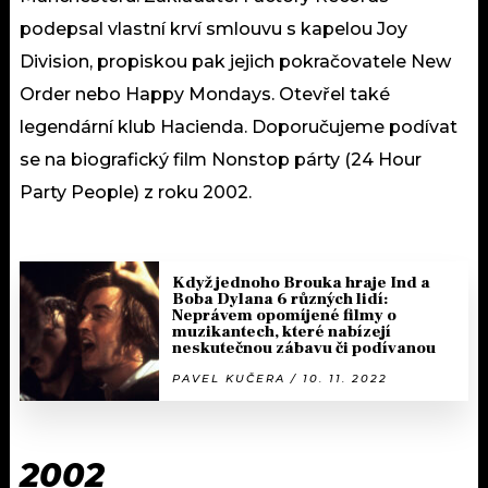
podepsal vlastní krví smlouvu s kapelou Joy
Division, propiskou pak jejich pokračovatele New
Order nebo Happy Mondays. Otevřel také
legendární klub Hacienda. Doporučujeme podívat
se na biografický film Nonstop párty (24 Hour
Party People) z roku 2002.
Když jednoho Brouka hraje Ind a
Boba Dylana 6 různých lidí:
Neprávem opomíjené filmy o
muzikantech, které nabízejí
neskutečnou zábavu či podívanou
PAVEL KUČERA / 10. 11. 2022
2002