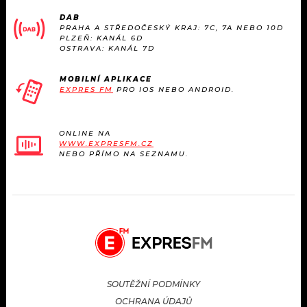
DAB
PRAHA A STŘEDOČESKÝ KRAJ: 7C, 7A NEBO 10D
PLZEŇ: KANÁL 6D
OSTRAVA: KANÁL 7D
MOBILNÍ APLIKACE
EXPRES FM
PRO IOS NEBO ANDROID.
ONLINE NA
WWW.EXPRESFM.CZ
NEBO PŘÍMO NA SEZNAMU.
SOUTĚŽNÍ PODMÍNKY
OCHRANA ÚDAJŮ