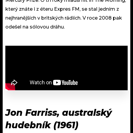
Mercury Prize. O tři roky mladší hit In The Morning,
který znáte i z éteru Expres FM, se stal jedním z
nejhranějších v britských rádiích. V roce 2008 pak
odešel na sólovou dráhu.
Jon Farriss, australský
hudebník (1961)