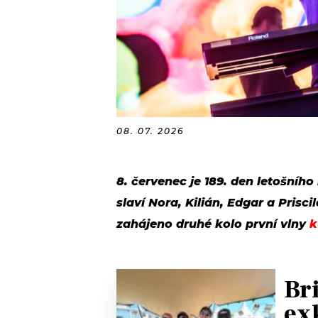
08. 07. 2026
8. červenec je 189. den letošního
slaví Nora, Kilián, Edgar a Prisc
zahájeno druhé kolo první vlny
k
Br
ex