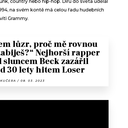
 funk, country nebo hip-hop. Díru do světa udělal
994, na svém kontě má celou řadu hudebních
evíti Grammy.
em lůzr, proč mě rovnou
abiješ?“ Nejhorší rapper
 sluncem Beck zazářil
d 30 lety hitem Loser
KUČERA / 08. 03. 2023