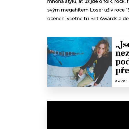
mnoha stylů, ať už jde o folk, rock,
svým megahitem Loser už v roce 1
ocenění včetně tří Brit Awards a d
„Js
nez
pod
pře
PAVEL 