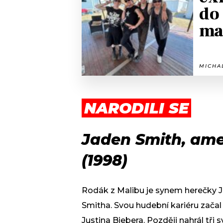
do
ma
MICHAL
NARODILI SE
Jaden Smith, ame
(1998)
Rodák z Malibu je synem herečky Ja
Smitha. Svou hudební kariéru zača
Justina Biebera. Později nahrál tři 