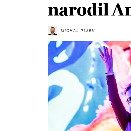
narodil A
JAK NALADIT
RÁDIO
MICHAL PLŠEK
APLIKACE
PLAYLIST
PROGRAM
JAK NALADI
SOUTĚŽE