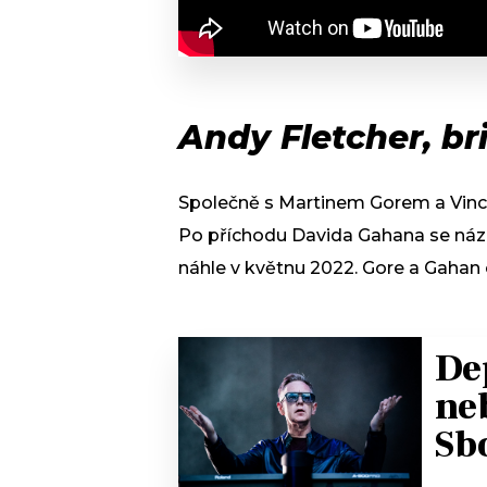
Andy Fletcher, br
Společně s Martinem Gorem a Vinc
Po příchodu Davida Gahana se ná
náhle v květnu 2022. Gore a Gahan o
De
ne
Sb