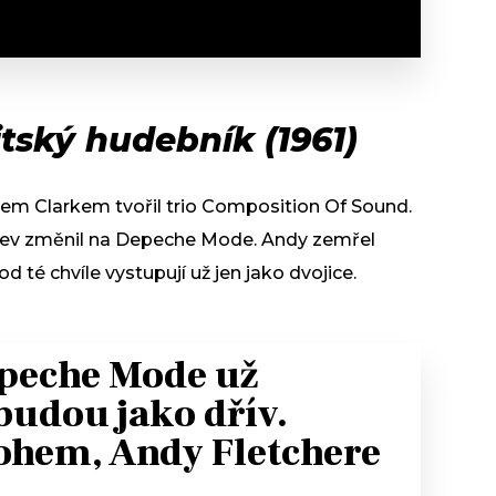
itský hudebník (1961)
em Clarkem tvořil trio Composition Of Sound.
zev změnil na Depeche Mode. Andy zemřel
d té chvíle vystupují už jen jako dvojice.
peche Mode už
budou jako dřív.
ohem, Andy Fletchere