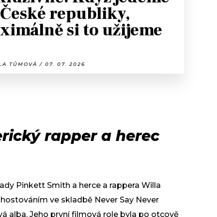
 České republiky,
ximálně si to užijeme
A TŮMOVÁ / 07. 07. 2026
rický rapper a herec
dy Pinkett Smith a herce a rappera Willa
l hostováním ve skladbě Never Say Never
svá alba. Jeho první filmová role byla po otcově