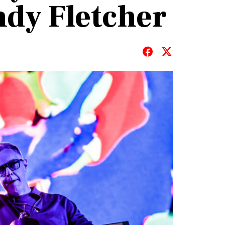
ndy Fletcher
T