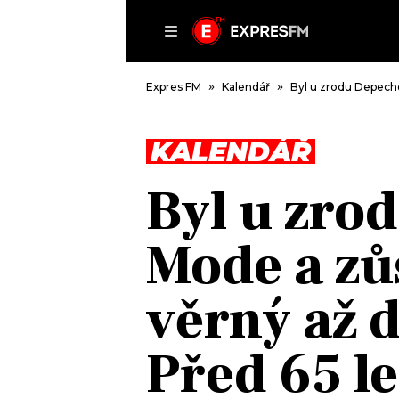
ČLÁNKY
P
Expres FM
Kalendář
Byl u zrodu Depeche
KALENDÁŘ
DOMŮ
Byl u zro
ČLÁNKY
AKTUÁLNĚ
Mode a zů
VIP
HUDBA
TRENDY
ROZHOVORY
KULTURA
věrný až d
#NEBUDUDOMA
MIX
KALENDÁŘ
OSTATNÍ
Před 65 le
KVÍZY
PODCASTY