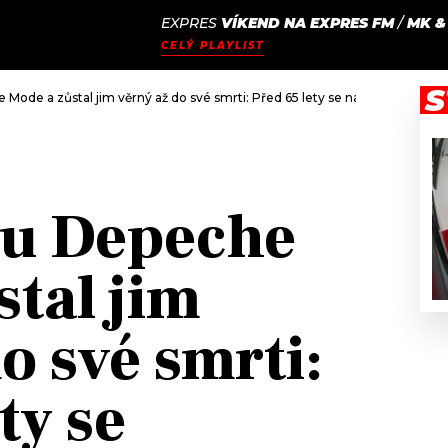
EXPRES
VÍKEND NA EXPRES FM
/
MK &
JAK
ODCASTY
SEZNAM.CZ
CELÝ PLAYLIST
NALADIT
S
 Mode a zůstal jim věrný až do své smrti: Před 65 lety se narodil Andy Fle
du Depeche
stal jim
o své smrti:
ty se