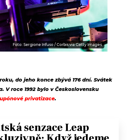
Foto: Sergione Infuso / Corbis via Getty Images
 roku, do jeho konce zbývá 176 dní. Svátek
ila. V roce 1992 bylo v Československu
upónové privatizace
.
itská senzace Leap
kluzivně: Když jedeme