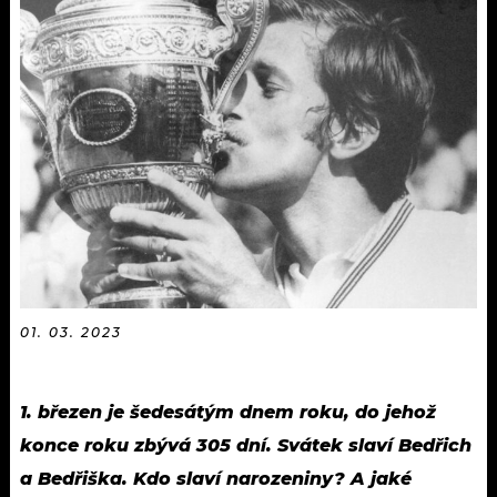
KALENDÁŘ
PROGRAM
KVÍZY
PLAYLIST
VIP
JAK NALADIT
TRENDY
KULTURA
MIX
OSTATNÍ
01. 03. 2023
1. březen je šedesátým dnem roku, do jehož
konce roku zbývá 305 dní. Svátek slaví Bedřich
a Bedřiška. Kdo slaví narozeniny? A jaké