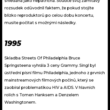
shledána jako nepatřičná. Soudce svůj zamítavý
rozsudek odůvodnil faktem, že pokud stojíte
blízko reproduktorů po celou dobu koncertu,
musíte počítat s možnými následky.
1995
Skladba Streets Of Philadelphia Bruce
Springsteena vyhrála 3 ceny Grammy. Singl byl
ústřední písní filmu Philadelphia, jednoho z prvních
mainstreamových filmových počinů, který se
zaobíral problematikou HIV a AIDS. V hlavních
rolích s Tomen Hanksem a Denzelem
Washingtonem.