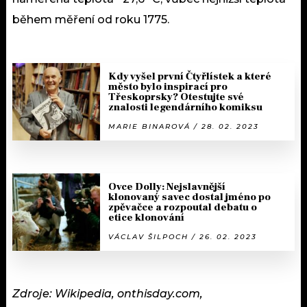
během měření od roku 1775.
Kdy vyšel první Čtyřlístek a které
město bylo inspirací pro
Třeskoprsky? Otestujte své
znalosti legendárního komiksu
MARIE BINAROVÁ / 28. 02. 2023
Ovce Dolly: Nejslavnější
klonovaný savec dostal jméno po
zpěvačce a rozpoutal debatu o
etice klonování
VÁCLAV ŠILPOCH / 26. 02. 2023
Zdroje: Wikipedia, onthisday.com,