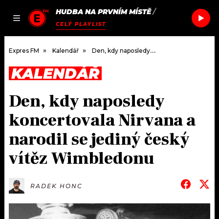
HUDBA NA PRVNÍM MÍSTĚ
/
JAK
ČLÁNKY
PODCASTY
SEZNAM.CZ
CELÝ PLAYLIST
NALADIT
Expres FM
Kalendář
Den, kdy naposledy koncertovala Nirvana a narodil se jediný český vítěz Wimbledonu
KALENDÁŘ
DOMŮ
Den, kdy naposledy
ČLÁNKY
koncertovala Nirvana a
AKTUÁLNĚ
PODCASTY
narodil se jediný český
vítěz Wimbledonu
HUDBA
JAK NALADIT
ROZHOVORY
RÁDIO
RADEK HONC
#NEBUDUDOMA
APLIKACE
SOUTĚŽE