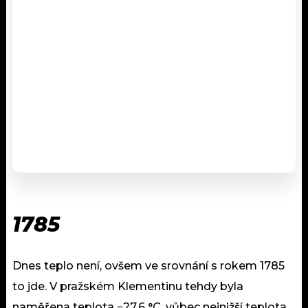
1785
Dnes teplo není, ovšem ve srovnání s rokem 1785
to jde. V pražském Klementinu tehdy byla
naměřena teplota −27,6 °C, vůbec nejnižší teplota