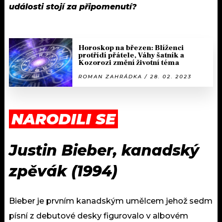
události stojí za připomenutí?
Horoskop na březen: Blíženci
protřídí přátele, Váhy šatník a
Kozorozi změní životní téma
ROMAN ZAHRÁDKA / 28. 02. 2023
NARODILI SE
Justin Bieber, kanadský
zpěvák (1994)
Bieber je prvním kanadským umělcem jehož sedm
písní z debutové desky figurovalo v albovém