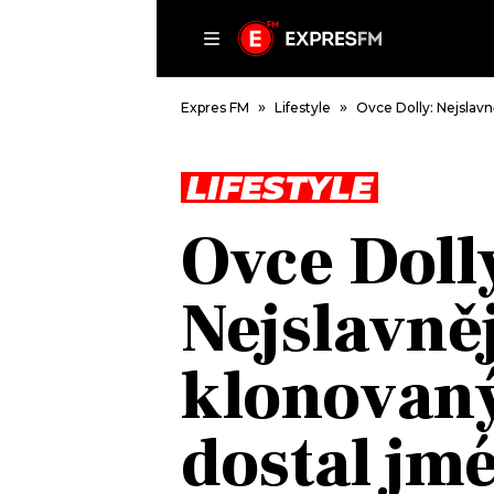
ČLÁNKY
P
Expres FM
Lifestyle
Ovce Dolly: Nejslavn
LIFESTYLE
DOMŮ
Ovce Doll
ČLÁNKY
AKTUÁLNĚ
Nejslavněj
VIP
HUDBA
TRENDY
ROZHOVORY
KULTURA
klonovaný
#NEBUDUDOMA
MIX
KALENDÁŘ
OSTATNÍ
dostal jm
KVÍZY
PODCASTY