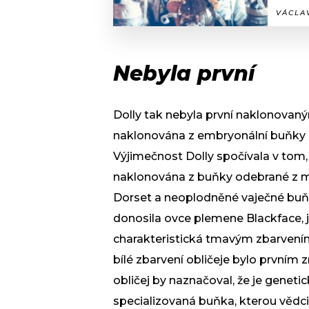
VÁCLAV
Nebyla první
Dolly tak nebyla první naklonovaný
naklonována z embryonální buňky a
Výjimečnost Dolly spočívala v tom,
naklonována z buňky odebrané z ml
Dorset a neoplodněné vaječné bu
donosila ovce plemene Blackface, je
charakteristická tmavým zbarvením o
bílé zbarvení obličeje bylo prvním
obličej by naznačoval, že je genet
specializovaná buňka, kterou vědci