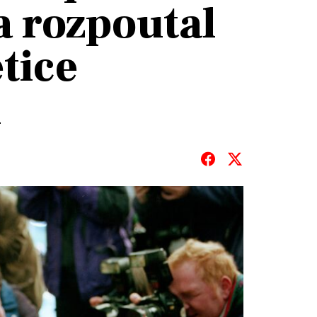
a rozpoutal
tice
í
T