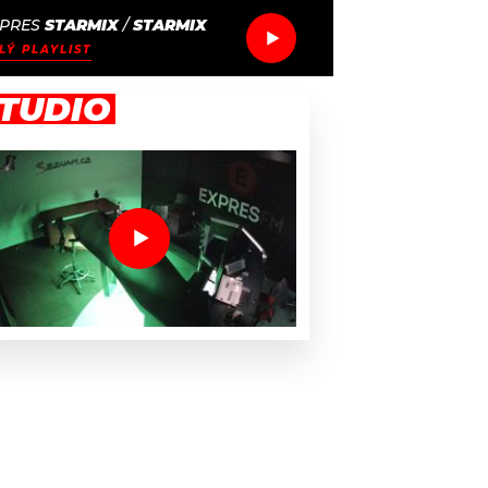
PRES
STARMIX
/
STARMIX
LÝ PLAYLIST
TUDIO
 klonování