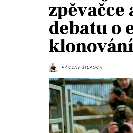
zpěvačce 
JAK NALADIT
debatu o e
RÁDIO
klonován
APLIKACE
PLAYLIST
PROGRAM
JAK NALADI
SOUTĚŽE
VÁCLAV ŠILPOCH