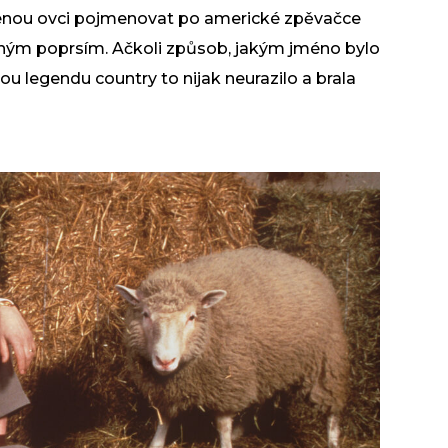
ozenou ovci pojmenovat po americké zpěvačce
azným poprsím. Ačkoli způsob, jakým jméno bylo
u legendu country to nijak neurazilo a brala