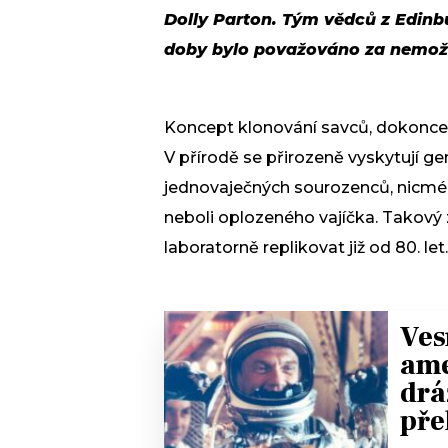
Dolly Parton. Tým vědců z Edinbu
doby bylo považováno za nemož
Koncept klonování savců, dokonce i 
V přírodě se přirozeně vyskytují ge
jednovaječných sourozenců, nicmén
neboli oplozeného vajíčka. Takový
laboratorně replikovat již od 80. let.
Ves
ame
drá
pře