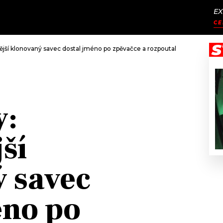
EX
JAK
ODCASTY
SEZNAM.CZ
CE
NALADIT
S
ější klonovaný savec dostal jméno po zpěvačce a rozpoutal debatu o etice
y:
ší
 savec
éno po