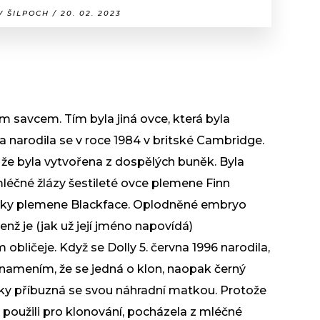
 ŠILPOCH / 20. 02. 2023
m savcem. Tím byla jiná ovce, která byla
 narodila se v roce 1984 v britské Cambridge.
 že byla vytvořena z dospělých buněk. Byla
éčné žlázy šestileté ovce plemene Finn
ňky plemene Blackface. Oplodněné embryo
nž je (jak už její jméno napovídá)
bličeje. Když se Dolly 5. června 1996 narodila,
 znamením, že se jedná o klon, naopak černý
icky příbuzná se svou náhradní matkou. Protože
 použili pro klonování, pocházela z mléčné