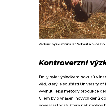
Vedoucí výzkumníků Ian Wilmut a ovce Dol
Kontroverzní vý
Dolly byla výsledkem pokusů v ins
věd, který je součástí University o
vyvinutí lepší metody produkce ge
Cílem bylo vnášení nových genů do
nové vlastnosti, které pak mohou 