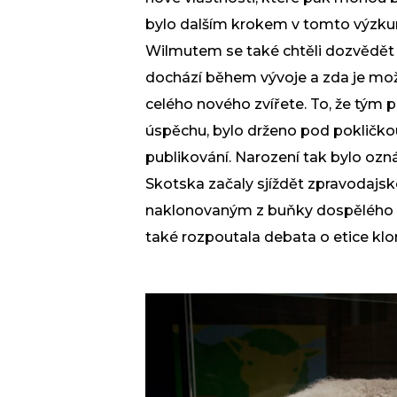
bylo dalším krokem v tomto výzk
Wilmutem se také chtěli dozvědě
dochází během vývoje a zda je mož
celého nového zvířete. To, že tým
úspěchu, bylo drženo pod pokličkou
publikování. Narození tak bylo ozn
Skotska začaly sjíždět zpravodajsk
naklonovaným z buňky dospělého zví
také rozpoutala debata o etice klo