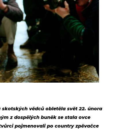
skotských vědců obletěla svět 22. února
ým z dospělých buněk se stala ovce
 tvůrci pojmenovali po country zpěvačce