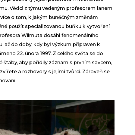
umu. Vědci z týmu vedeným profesorem Ianem
t více o tom, k jakým buněčným změnám
né použít specializovanou buňku k vytvoření
 profesora Wilmuta dosáhl fenomenálního
, až do doby, kdy byl výzkum připraven k
ámeno 22. února 1997. Z celého světa se do
é štáby, aby pořídily záznam s prvním savcem,
řete a rozhovory s jejími tvůrci. Zároveň se
nování.