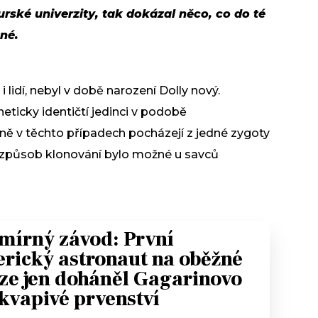
rské univerzity, tak dokázal něco, co do té
né.
lidí, nebyl v době narození Dolly nový.
neticky identičtí jedinci v podobě
ě v těchto případech pocházejí z jedné zygoty
 způsob klonování bylo možné u savců
mírný závod: První
rický astronaut na oběžné
ze jen doháněl Gagarinovo
kvapivé prvenství