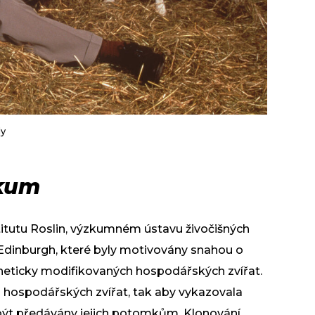
ly
zkum
titutu Roslin, výzkumném ústavu živočišných
f Edinburgh, které byly motivovány snahou o
neticky modifikovaných hospodářských zvířat.
 hospodářských zvířat, tak aby vykazovala
být předávány jejich potomkům. Klonování