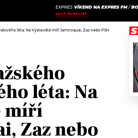
EXPRES
VÍKEND NA EXPRES FM
/
BO
JAK
ODCASTY
SEZNAM.CZ
CELÝ PLAYLIST
NALADIT
S
valového léta: Na Výstaviště míří Jamiroquai, Zaz nebo PSH
ažského
ého léta: Na
 míří
i, Zaz nebo