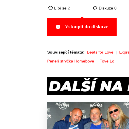
Diskuze
0
Vstoupit do diskuze
Související témata:
Beats for Love
Expr
Peneři strýčka Homeboye
Tove Lo
DALŠÍ NA