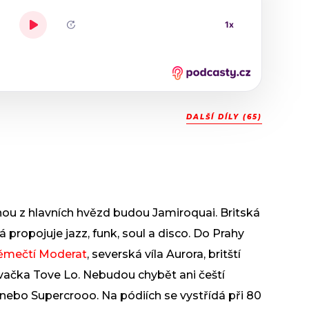
DALŠÍ DÍLY (65)
u z hlavních hvězd budou Jamiroquai. Britská
 propojuje jazz, funk, soul a disco. Do Prahy
ěmečtí Moderat
, severská víla Aurora, britští
vačka Tove Lo. Nebudou chybět ani čeští
di nebo Supercrooo. Na pódiích se vystřídá při 80