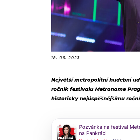
18. 06. 2023
Největší metropolitní hudební udá
ročník festivalu Metronome Pra
historicky nejúspěšnějšímu ročn