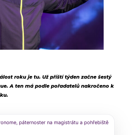
lost roku je tu. Už příští týden začne šestý
gue. A ten má podle pořadatelů nakročeno k
íku.