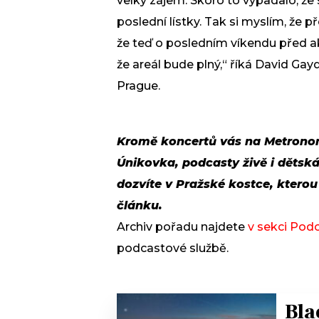
velký zájem. Skoro to vypadalo, že 
poslední lístky. Tak si myslím, že 
že teď o posledním víkendu před akcí
že areál bude plný,“ říká David Ga
Prague.
Kromě koncertů vás na Metrono
Únikovka, podcasty živě i dětská
dozvíte v Pražské kostce, kterou
článku.
Archiv pořadu najdete
v sekci Pod
podcastové službě.
Bla