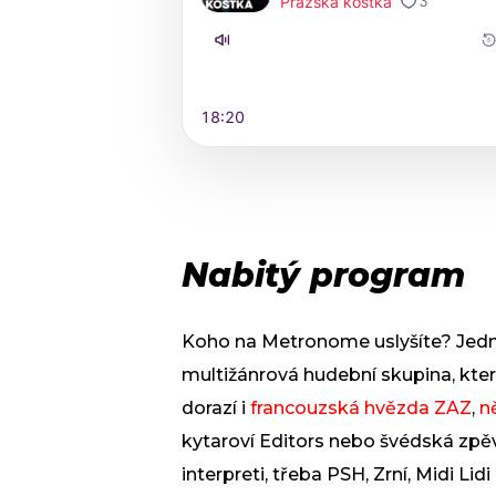
Nabitý program
Koho na Metronome uslyšíte? Jedno
multižánrová hudební skupina, která
dorazí i
francouzská hvězda ZAZ
,
n
kytaroví Editors nebo švédská zpě
interpreti, třeba PSH, Zrní, Midi Li