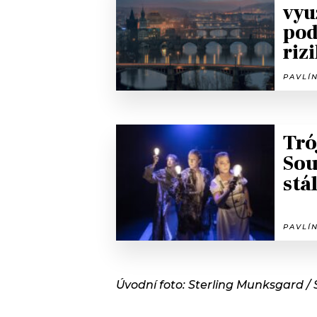
vyu
pod
riz
PAVLÍN
Tró
Sou
stá
PAVLÍN
Úvodní foto: Sterling Munksgard /