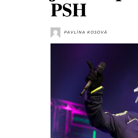
PSH
JAK NALADIT
RÁDIO
PAVLÍNA KOSOVÁ
APLIKACE
PLAYLIST
PROGRAM
JAK NALADI
SOUTĚŽE