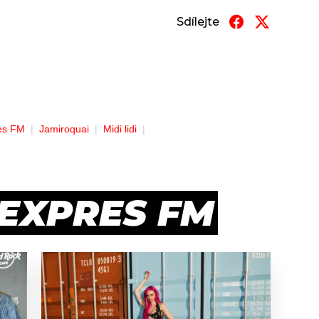
Sdílejte
es FM
Jamiroquai
Midi lidi
 EXPRES FM