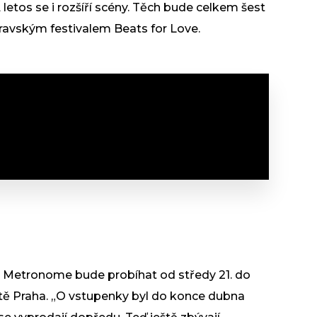
 letos se i rozšíří scény. Těch bude celkem šest
travským festivalem Beats for Love.
l Metronome bude probíhat od středy 21. do
ště Praha. „O vstupenky byl do konce dubna