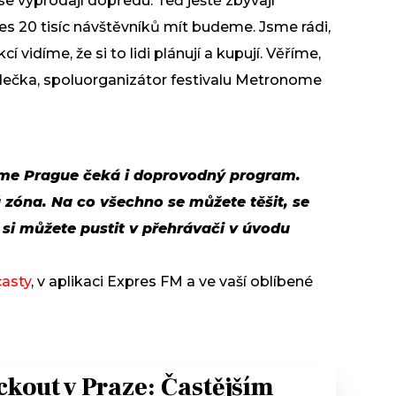
se vyprodají dopředu. Teď ještě zbývají
přes 20 tisíc návštěvníků mít budeme. Jsme rádi,
 vidíme, že si to lidi plánují a kupují. Věříme,
ydečka, spoluorganizátor festivalu Metronome
me Prague čeká i doprovodný program.
 zóna. Na co všechno se můžete těšit, se
 si můžete pustit v přehrávači v úvodu
casty
, v aplikaci Expres FM a ve vaší oblíbené
ckout v Praze: Častějším