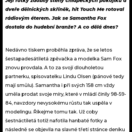
Její fotky zdobily stěny chlapeckých pokojíků a
dveře dělnických skříněk, hit Touch Me rotoval
rádiovým éterem. Jak se Samantha Fox
dostala do hudební branže? A co dělá dnes?
Nedávno tiskem proběhla zpráva, že se letos
šestapadesátiletá zpěvačka a modelka Sam Fox
znovu provdala. A to za svojí dlouholetou
partnerku, spisovatelku Lindu Olsen (pánové tedy
mají smůlu). Samantha i při svých 158 cm vždy
uměla prodat svoje míry, které v mládí činily 98-59-
84, navzdory nevysokému růstu tak uspěla v
modelingu. Říkejme tomu tak. Už coby
šestnáctiletá totiž nafotila hanbaté fotky a
následně se objevila na slavné třetí stránce deníku