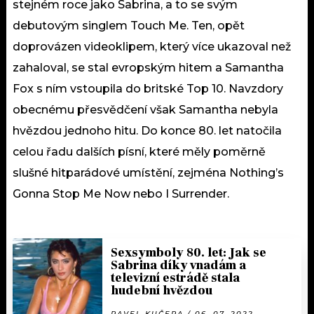
stejném roce jako Sabrina, a to se svým
debutovým singlem Touch Me. Ten, opět
doprovázen videoklipem, který více ukazoval než
zahaloval, se stal evropským hitem a Samantha
Fox s ním vstoupila do britské Top 10. Navzdory
obecnému přesvědčení však Samantha nebyla
hvězdou jednoho hitu. Do konce 80. let natočila
celou řadu dalších písní, které měly poměrně
slušné hitparádové umístění, zejména Nothing’s
Gonna Stop Me Now nebo I Surrender.
Sexsymboly 80. let: Jak se
Sabrina díky vnadám a
televizní estrádě stala
hudební hvězdou
PAVEL KUČERA / 06. 07. 2022