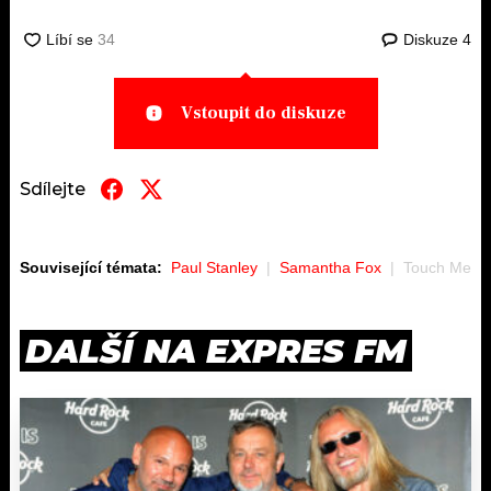
Diskuze
4
Vstoupit do diskuze
Sdílejte
Související témata:
Paul Stanley
Samantha Fox
Touch Me
DALŠÍ NA EXPRES FM