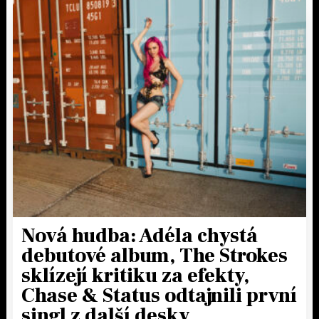
Nová hudba: Adéla chystá
debutové album, The Strokes
sklízejí kritiku za efekty,
Chase & Status odtajnili první
singl z další desky