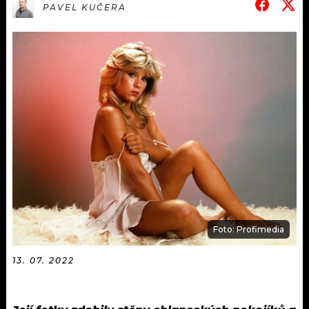
KALENDÁŘ
PAVEL KUČERA
PROGRAM
KVÍZY
PLAYLIST
VIP
JAK NALADIT
TRENDY
KULTURA
MIX
OSTATNÍ
Foto: Profimedia
13. 07. 2022