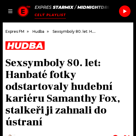
EXPRES
STARMIX
/
MIDNIGHTDRIP
JAK
ČLÁNKY
PODCASTY
SEZNAM.CZ
CELÝ PLAYLIST
NALADIT
Expres FM
Hudba
Sexsymboly 80. let: Hanbaté fotky odstartovaly hudební kariéru Samanthy Fox, stalkeři ji zahnali do ústraní
HUDBA
DOMŮ
Sexsymboly 80. let:
ČLÁNKY
Hanbaté fotky
AKTUÁLNĚ
PODCASTY
odstartovaly hudební
kariéru Samanthy Fox,
HUDBA
JAK NALADIT
stalkeři ji zahnali do
ROZHOVORY
RÁDIO
ústraní
#NEBUDUDOMA
APLIKACE
SOUTĚŽE