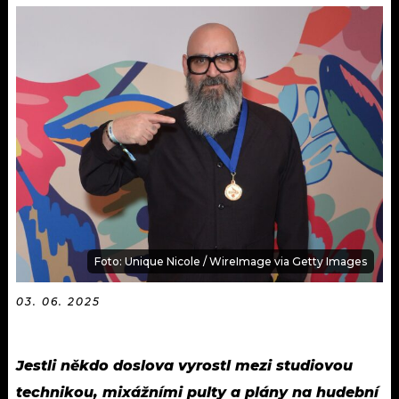
KALENDÁŘ
PROGRAM
KVÍZY
PLAYLIST
VIP
JAK NALADIT
TRENDY
KULTURA
MIX
Foto: Unique Nicole / WireImage via Getty Images
OSTATNÍ
03. 06. 2025
Jestli někdo doslova vyrostl mezi studiovou
technikou, mixážními pulty a plány na hudební