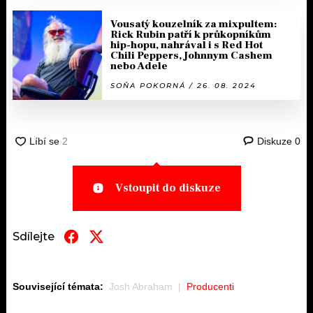
Vousatý kouzelník za mixpultem:
Rick Rubin patří k průkopníkům
hip-hopu, nahrával i s Red Hot
Chili Peppers, Johnnym Cashem
nebo Adele
SOŇA POKORNÁ / 26. 08. 2024
Diskuze
0
Vstoupit do diskuze
Sdílejte
Související témata:
Josh Abraham
Producenti