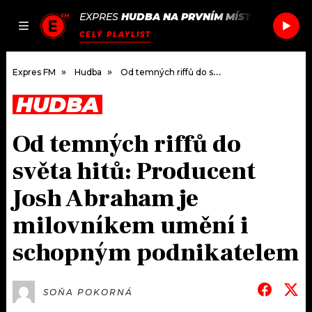
EXPRES
HUDBA NA PRVNÍM MÍSTĚ
/
LACK LU
JAK
ČLÁNKY
PODCASTY
SEZNAM.CZ
CELÝ PLAYLIST
NALADIT
Expres FM
Hudba
Od temných riffů do světa hitů: Producent Josh Abraham je milovníkem umění i schopným podnikatelem
HUDBA
DOMŮ
Od temných riffů do
ČLÁNKY
světa hitů: Producent
AKTUÁLNĚ
PODCASTY
Josh Abraham je
milovníkem umění i
HUDBA
JAK NALADIT
schopným podnikatelem
ROZHOVORY
RÁDIO
#NEBUDUDOMA
APLIKACE
SOUTĚŽE
SOŇA POKORNÁ