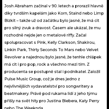
Josh Abraham začínal v 90. letech a prorazil hlavně
díky tvrdším kapelám jako Korn, Staind nebo Limp
Bizkit – takže už od začátku bylo jasné, že má cit
pro silný zvuk a dravost. Časem ale ukázal, že mu
rozhodně nejde jen o metalové riffy. Začal
spolupracovat s Pink, Kelly Clarkson, Shakirou,
Linkin Park, Thirty Seconds To Mars nebo Velvet
Revolver a najednou bylo jasné, že tenhle chlápek
má cit i pro pop, rock a všechno mezi tím. Z
producenta se postupně stal i podnikatel. Založil
Pulse Music Group, což je dnes jedno z
nejvlivnějších vydavatelství pro songwritery a
beatmakery. Právě pod rukama lidí z jeho týmu
přišly na svět hity pro Justina Biebera, Katy Perry
nebo The Weeknda.