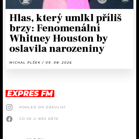
Hlas, který umlkl příliš
brzy: Fenomenální
Whitney Houston by
oslavila narozeniny
MICHAL PLŠEK / 09. 08. 2026
EXPRES FM
POHLED DO ZÁKULISÍ
CO SE U NÁS DĚJE