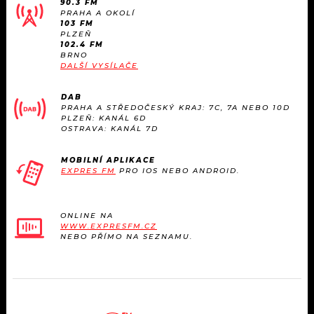
90.3 FM
PRAHA A OKOLÍ
103 FM
PLZEŇ
102.4 FM
BRNO
DALŠÍ VYSÍLAČE
DAB
PRAHA A STŘEDOČESKÝ KRAJ: 7C, 7A NEBO 10D
PLZEŇ: KANÁL 6D
OSTRAVA: KANÁL 7D
MOBILNÍ APLIKACE
EXPRES FM
PRO IOS NEBO ANDROID.
ONLINE NA
WWW.EXPRESFM.CZ
NEBO PŘÍMO NA SEZNAMU.