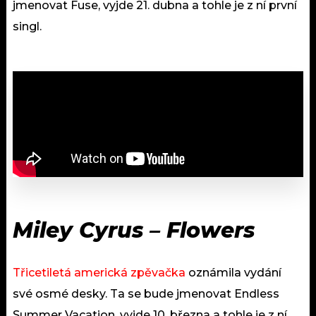
jmenovat Fuse, vyjde 21. dubna a tohle je z ní první
singl.
Miley Cyrus – Flowers
Třicetiletá americká zpěvačka
oznámila vydání
své osmé desky. Ta se bude jmenovat Endless
Summer Vacation, vyjde 10. března a tohle je z ní