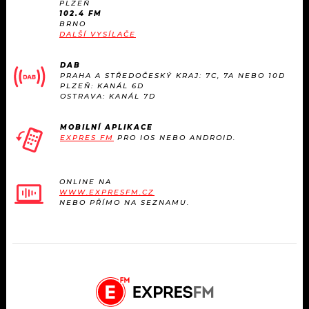
PLZEŇ
102.4 FM
BRNO
DALŠÍ VYSÍLAČE
DAB
PRAHA A STŘEDOČESKÝ KRAJ: 7C, 7A NEBO 10D
PLZEŇ: KANÁL 6D
OSTRAVA: KANÁL 7D
MOBILNÍ APLIKACE
EXPRES FM
PRO IOS NEBO ANDROID.
ONLINE NA
WWW.EXPRESFM.CZ
NEBO PŘÍMO NA SEZNAMU.