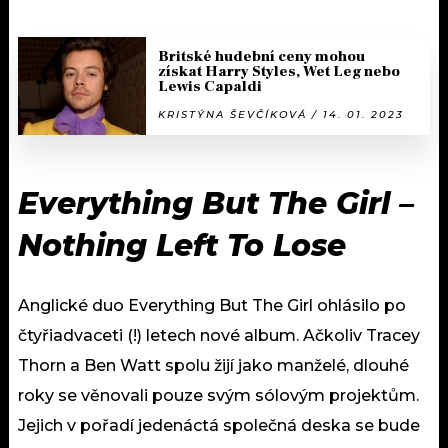
Britské hudební ceny mohou
získat Harry Styles, Wet Leg nebo
Lewis Capaldi
KRISTÝNA ŠEVČÍKOVÁ / 14. 01. 2023
Everything But The Girl –
Nothing Left To Lose
Anglické duo Everything But The Girl ohlásilo po
čtyřiadvaceti (!) letech nové album. Ačkoliv Tracey
Thorn a Ben Watt spolu žijí jako manželé, dlouhé
roky se věnovali pouze svým sólovým projektům.
Jejich v pořadí jedenáctá společná deska se bude