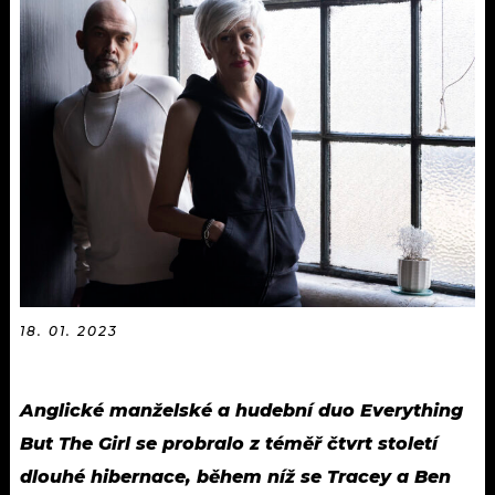
KALENDÁŘ
PROGRAM
KVÍZY
PLAYLIST
VIP
JAK NALADIT
TRENDY
KULTURA
MIX
OSTATNÍ
18. 01. 2023
Anglické manželské a hudební duo Everything
But The Girl se probralo z téměř čtvrt století
dlouhé hibernace, během níž se Tracey a Ben