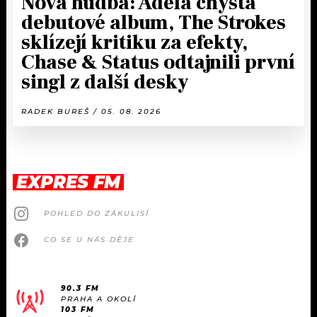
Nová hudba: Adéla chystá
debutové album, The Strokes
sklízejí kritiku za efekty,
Chase & Status odtajnili první
singl z další desky
RADEK BUREŠ / 05. 08. 2026
EXPRES FM
POHLED DO ZÁKULISÍ
CO SE U NÁS DĚJE
90.3 FM
PRAHA A OKOLÍ
103 FM