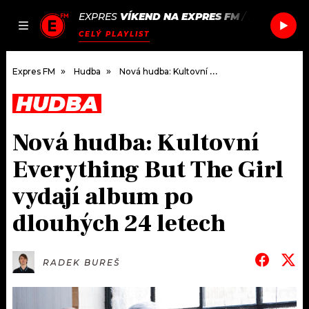
EXPRES
VÍKEND NA EXPRES FM
/
EDITORS
CA
JAK
ČLÁNKY
PODCASTY
SEZNAM.CZ
CELÝ PLAYLIST
NALADIT
Expres FM
Hudba
Nová hudba: Kultovní Everything But The Girl vydají album po dlouhých 24 letech
HUDBA
DOMŮ
Nová hudba: Kultovní
ČLÁNKY
Everything But The Girl
AKTUÁLNĚ
PODCASTY
vydají album po
dlouhých 24 letech
HUDBA
JAK NALADIT
ROZHOVORY
RÁDIO
RADEK BUREŠ
#NEBUDUDOMA
APLIKACE
SOUTĚŽE