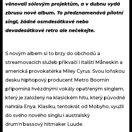
věnovali sólovým projektům, a v dubnu vydá
zbrusu nové album. To předznamenává pilotní
singl, žádné osmdesátkové nebo
devadesátkové retro ale nečekejte.
S novým albem si to brzy do obchodů a
streamovacích služeb přikvačí i italští Måneskin a
americká provokatérka Miley Cyrus. Svou loňskou
desku hiphopový producent Metro Boomin
připomíná hvězdnými vokály opatřeným singlem,
který je založený na klasickém hitu, který původně
nahrála Enya. Klasiku, tentokrát od Mobyho, využil
do svého nového singlu i australský
drum’n’bassový hitmaker Luude.