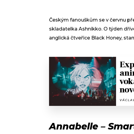
Českým fanouškům se v červnu pře
skladatelka Ashnikko. O týden dří
anglická čtveřice Black Honey, stan
Exp
ani
vok
nov
VÁCLAV
Annabelle – Sma