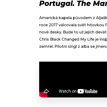
Portugal. The M
Americká kapela původem z Aljašky
roce 2017 válcovala svět hitovkou Fee
nové desky. Bude to už jejích devát
Chris Black Changed My Life je insp
zemřel. Pilotní singl z alba se jm