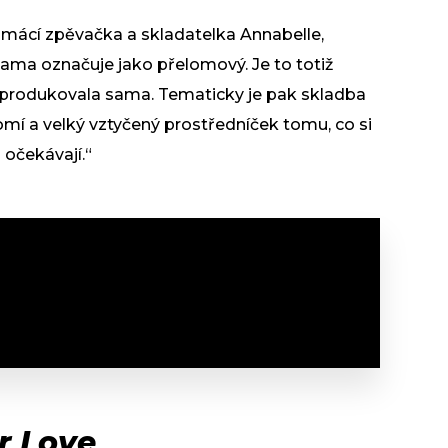
omácí zpěvačka a skladatelka Annabelle,
ama označuje jako přelomový. Je to totiž
i produkovala sama. Tematicky je pak skladba
í a velký vztyčený prostředníček tomu, co si
 očekávají.“
er Love