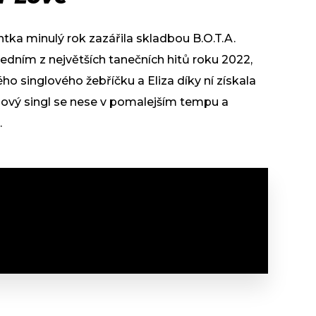
tka minulý rok zazářila skladbou B.O.T.A.
jedním z největších tanečních hitů roku 2022,
ého singlového žebříčku a Eliza díky ní získala
nový singl se nese v pomalejším tempu a
.