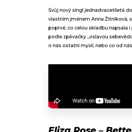
Svůj nový singl jednadvacetiletá d
vlastním jménem Anna Žitniková, s
poprvé, co celou skladbu napsala 
podle zpěvačky „oslavou sebevědom
o nás ostatní myslí, nebo co od nás
Eliza Rose – Bett