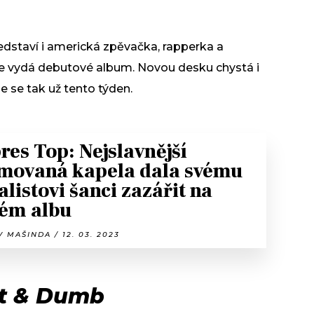
dstaví i americká zpěvačka, rapperka a
ve vydá debutové album. Novou desku chystá i
e se tak už tento týden.
res Top: Nejslavnější
movaná kapela dala svému
alistovi šanci zazářit na
ém albu
 MAŠINDA / 12. 03. 2023
rt & Dumb