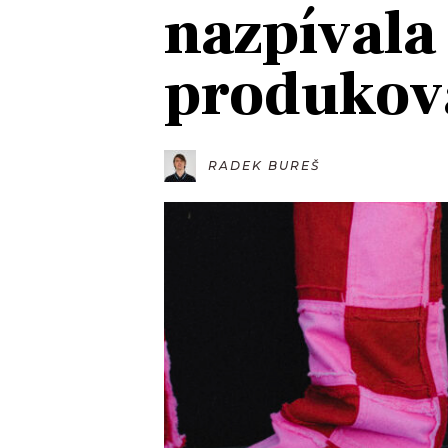
nazpívala 
JAK NALADIT
produkov
RÁDIO
APLIKACE
PLAYLIST
PROGRAM
JAK NALADI
RADEK BUREŠ
SOUTĚŽE