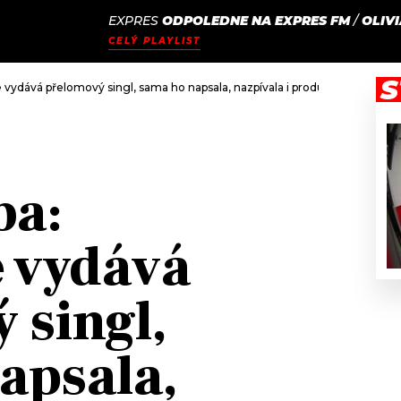
EXPRES
ODPOLEDNE NA EXPRES FM
/
OLIV
JAK
ODCASTY
SEZNAM.CZ
CELÝ PLAYLIST
NALADIT
S
 vydává přelomový singl, sama ho napsala, nazpívala i produkovala
ba:
 vydává
 singl,
apsala,