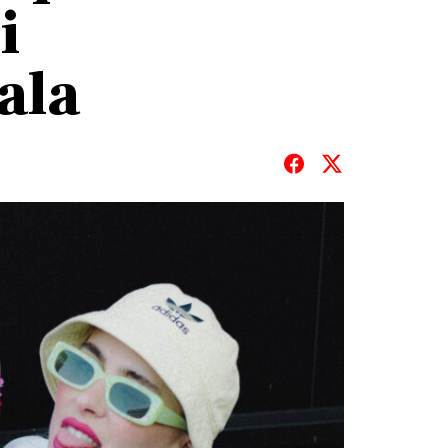
i
ala
T