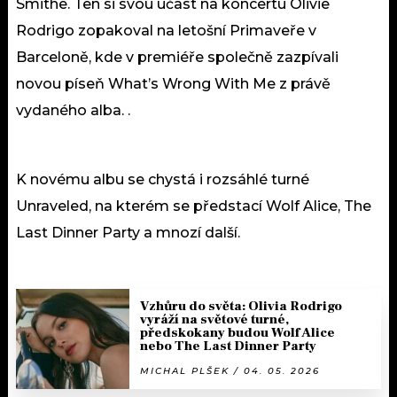
Smithe. Ten si svou účast na koncertu Olivie
Rodrigo zopakoval na letošní Primaveře v
Barceloně, kde v premiéře společně zazpívali
novou píseň What’s Wrong With Me z právě
vydaného alba. .
K novému albu se chystá i rozsáhlé turné
Unraveled, na kterém se předstací Wolf Alice, The
Last Dinner Party a mnozí další.
Vzhůru do světa: Olivia Rodrigo
vyráží na světové turné,
předskokany budou Wolf Alice
nebo The Last Dinner Party
MICHAL PLŠEK / 04. 05. 2026