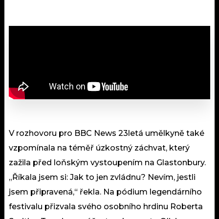
V rozhovoru pro BBC News 23letá umělkyně také
vzpomínala na téměř úzkostný záchvat, který
zažila před loňským vystoupením na Glastonbury.
„Říkala jsem si: Jak to jen zvládnu? Nevím, jestli
jsem připravená,“ řekla. Na pódium legendárního
festivalu přizvala svého osobního hrdinu Roberta