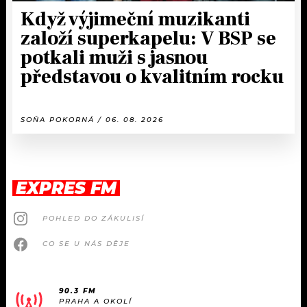
Když výjimeční muzikanti
založí superkapelu: V BSP se
potkali muži s jasnou
představou o kvalitním rocku
SOŇA POKORNÁ / 06. 08. 2026
EXPRES FM
POHLED DO ZÁKULISÍ
CO SE U NÁS DĚJE
90.3 FM
PRAHA A OKOLÍ