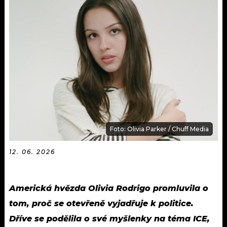
KALENDÁŘ
PROGRAM
KVÍZY
PLAYLIST
VIP
JAK NALADIT
TRENDY
KULTURA
MIX
Foto: Olivia Parker / Chuff Media
OSTATNÍ
12. 06. 2026
Americká hvězda Olivia Rodrigo promluvila o
tom, proč se otevřeně vyjadřuje k politice.
Dříve se podělila o své myšlenky na téma ICE,