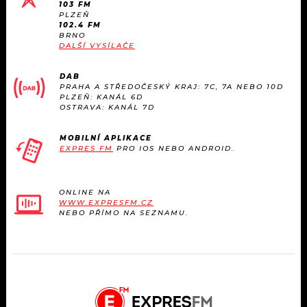
103 FM
PLZEŇ
102.4 FM
BRNO
DALŠÍ VYSÍLAČE
DAB
PRAHA A STŘEDOČESKÝ KRAJ: 7C, 7A NEBO 10D
PLZEŇ: KANÁL 6D
OSTRAVA: KANÁL 7D
MOBILNÍ APLIKACE
EXPRES FM
PRO IOS NEBO ANDROID.
ONLINE NA
WWW.EXPRESFM.CZ
NEBO PŘÍMO NA SEZNAMU.