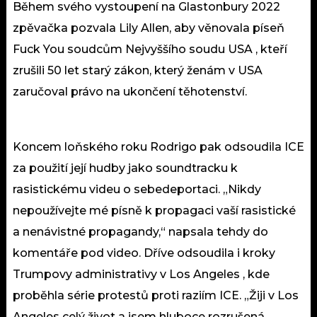
Během svého vystoupení na Glastonbury 2022
zpěvačka pozvala Lily Allen, aby věnovala píseň
Fuck You soudcům Nejvyššího soudu USA , kteří
zrušili 50 let starý zákon, který ženám v USA
zaručoval právo na ukončení těhotenství.
Koncem loňského roku Rodrigo pak odsoudila ICE
za použití její hudby jako soundtracku k
rasistickému videu o sebedeportaci. „Nikdy
nepoužívejte mé písně k propagaci vaší rasistické
a nenávistné propagandy,“ napsala tehdy do
komentáře pod video. Dříve odsoudila i kroky
Trumpovy administrativy v Los Angeles , kde
proběhla série protestů proti raziím ICE. „Žiji v Los
Angeles celý život a jsem hluboce rozrušená