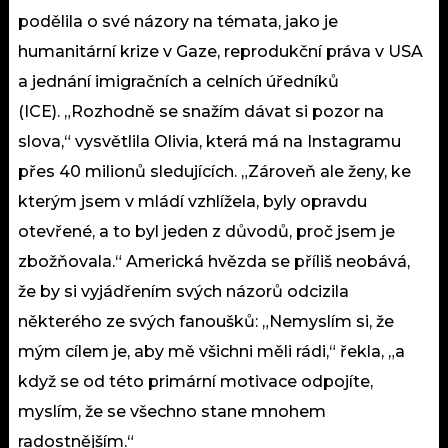
podělila o své názory na témata, jako je
humanitární krize v Gaze, reprodukční práva v USA
a jednání imigračních a celních úředníků
(ICE). „Rozhodně se snažím dávat si pozor na
slova,“ vysvětlila Olivia, která má na Instagramu
přes 40 milionů sledujících. „Zároveň ale ženy, ke
kterým jsem v mládí vzhlížela, byly opravdu
otevřené, a to byl jeden z důvodů, proč jsem je
zbožňovala.“ Americká hvězda se příliš neobává,
že by si vyjádřením svých názorů odcizila
některého ze svých fanoušků: „Nemyslím si, že
mým cílem je, aby mě všichni měli rádi,“ řekla, „a
když se od této primární motivace odpojíte,
myslím, že se všechno stane mnohem
radostnějším.“