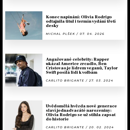
Konec napínání: Olivia Rodrigo
odtajnila titul i termín vydání třetí
desky
MICHAL PLŠEK / 07. 04. 2026
Angažované celebrity: Rapper
ukázal Americe zrcadlo, Ben
Cristovao je lídrem veganů, Taylor
Swift posílá lidi k volbám
CARLITO BRIGANTE / 27. 03. 2024
Uvědomělá hvězda nové generace
slaví jednadvacáté narozeniny:
Olivia Rodrigo se už stihla zapsat
do historie
CARLITO BRIGANTE / 20. 02. 2024