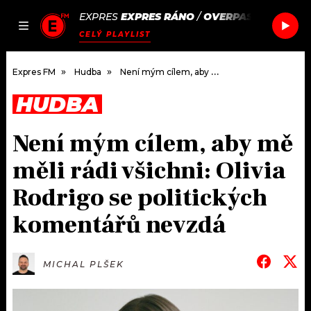
EXPRES
EXPRES RÁNO
/
OVERPASS
IS THIS R
JAK
ČLÁNKY
PODCASTY
SEZNAM.CZ
CELÝ PLAYLIST
NALADIT
Expres FM
Hudba
Není mým cílem, aby mě měli rádi všichni: Olivia Rodrigo se politických komentářů nevzdá
HUDBA
DOMŮ
Není mým cílem, aby mě
ČLÁNKY
měli rádi všichni: Olivia
AKTUÁLNĚ
PODCASTY
Rodrigo se politických
komentářů nevzdá
HUDBA
JAK NALADIT
ROZHOVORY
RÁDIO
MICHAL PLŠEK
#NEBUDUDOMA
APLIKACE
SOUTĚŽE