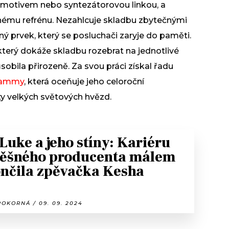
motivem nebo syntezátorovou linkou, a
nému refrénu. Nezahlcuje skladbu zbytečnými
lný prvek, který se posluchači zaryje do paměti.
 který dokáže skladbu rozebrat na jednotlivé
ůsobila přirozeně. Za svou práci získal řadu
Grammy
, která oceňuje jeho celoroční
ty velkých světových hvězd.
 Luke a jeho stíny: Kariéru
ěšného producenta málem
nčila zpěvačka Kesha
OKORNÁ / 09. 09. 2024