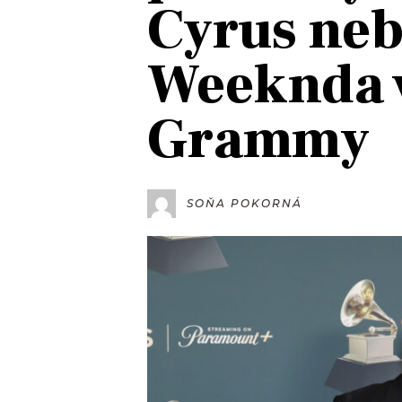
Cyrus ne
JAK NALADIT
Weeknda v
RÁDIO
Grammy
APLIKACE
PLAYLIST
PROGRAM
JAK NALADI
SOUTĚŽE
SOŇA POKORNÁ