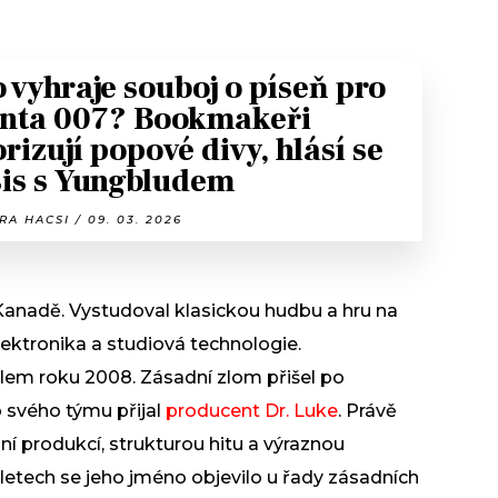
 vyhraje souboj o píseň pro
nta 007? Bookmakeři
orizují popové divy, hlásí se
is s Yungbludem
A HACSI / 09. 03. 2026
v Kanadě. Vystudoval klasickou hudbu a hru na
elektronika a studiová technologie.
lem roku 2008. Zásadní zlom přišel po
 svého týmu přijal
producent Dr. Luke
. Právě
ální produkcí, strukturou hitu a výraznou
 letech se jeho jméno objevilo u řady zásadních