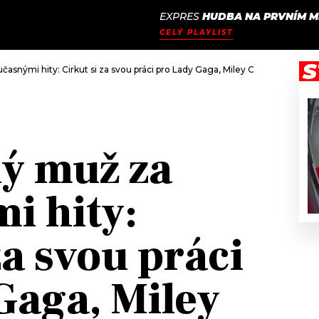
EXPRES
HUDBA NA PRVNÍM M
JAK
ODCASTY
SEZNAM.CZ
CELÝ PLAYLIST
NALADIT
S
asnými hity: Cirkut si za svou práci pro Lady Gaga, Miley Cyrus nebo T
ý muž za
i hity:
za svou práci
Gaga, Miley