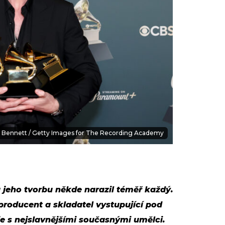
n Bennett / Getty Images for The Recording Academy
jeho tvorbu někde narazil téměř každý.
producent a skladatel vystupující pod
je s nejslavnějšími současnými umělci.