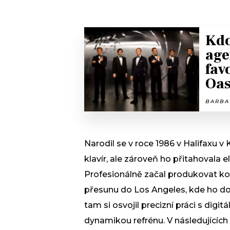
Kdo
age
fav
Oas
BARBAR
Narodil se v roce 1986 v Halifaxu 
klavír, ale zároveň ho přitahovala 
Profesionálně začal produkovat ko
přesunu do Los Angeles, kde ho do
tam si osvojil precizní práci s digit
dynamikou refrénu. V následujících