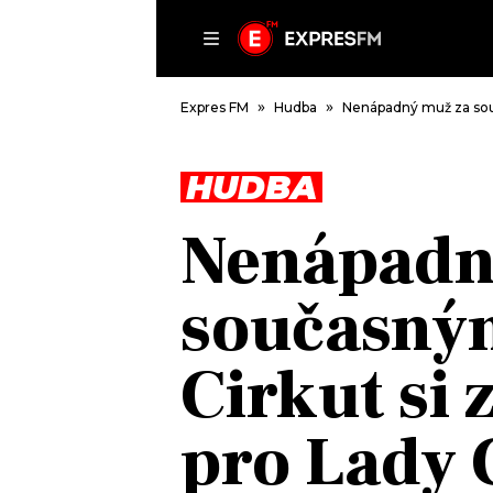
ČLÁNKY
P
Expres FM
Hudba
Nenápadný muž za souč
HUDBA
DOMŮ
Nenápadn
ČLÁNKY
AKTUÁLNĚ
současným
VIP
HUDBA
TRENDY
ROZHOVORY
KULTURA
Cirkut si 
#NEBUDUDOMA
MIX
KALENDÁŘ
OSTATNÍ
pro Lady 
KVÍZY
PODCASTY