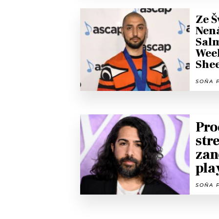
Ze Š
Nen
Sal
Wee
She
SOŇA P
Pro
str
zan
pla
SOŇA P