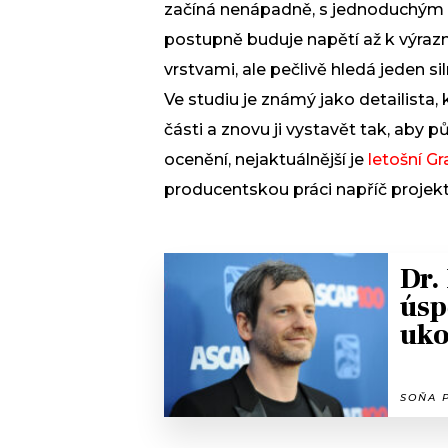
začíná nenápadně, s jednoduchým 
postupně buduje napětí až k výraz
vrstvami, ale pečlivě hledá jeden si
Ve studiu je známý jako detailista,
části a znovu ji vystavět tak, aby p
ocenění, nejaktuálnější je
letošní 
producentskou práci napříč projek
Dr.
úsp
uko
SOŇA P