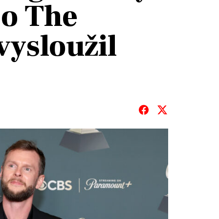
bo The
ysloužil
T