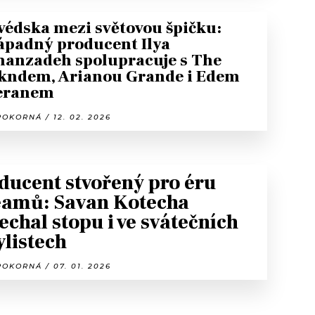
védska mezi světovou špičku:
ápadný producent Ilya
manzadeh spolupracuje s The
kndem, Arianou Grande i Edem
eranem
OKORNÁ / 12. 02. 2026
ducent stvořený pro éru
eamů: Savan Kotecha
echal stopu i ve svátečních
ylistech
OKORNÁ / 07. 01. 2026