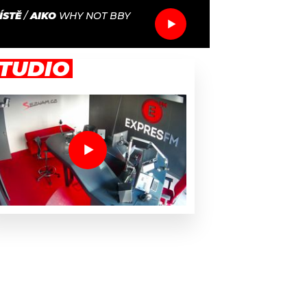
ÍSTĚ
/
AIKO
WHY NOT BBY
TUDIO
he Weeknda vysloužil Grammy