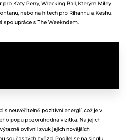
r pro Katy Perry, Wrecking Ball, kterým Miley
ontanu, nebo na hitech pro Rihannu a Keshu.
bá spolupráce s The Weekndem.
s neuvěřitelně pozitivní energií, což je v
ého popu pozoruhodná vizitka. Na jejích
ýrazně ovlivnil zvuk jejích novějších
ou současných hvězd. Podílel se na singlu