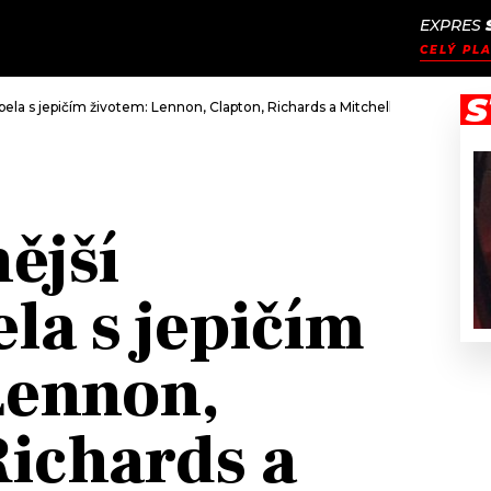
EXPRES
JAK
ODCASTY
SEZNAM.CZ
CELÝ PLA
NALADIT
S
ela s jepičím životem: Lennon, Clapton, Richards a Mitchell se v The Dirty
ější
la s jepičím
Lennon,
Richards a