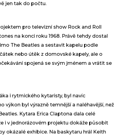
avě jen tak do počtu.
rojektem pro televizní show Rock and Roll
tones na konci roku 1968. Právě tehdy dostal
mo The Beatles a sestavit kapelu podle
ačátek nebo útěk z domovské kapely, ale o
t očekávání spojená se svým jménem a vrátit se
ka i rytmického kytaristy, byl navíc
o výkon byl výrazně temnější a naléhavější, než
 Beatles. Kytara Erica Claptona dala celé
, že i v jednorázovém projektu dokáže působit
y okázalé exhibice. Na baskytaru hrál Keith