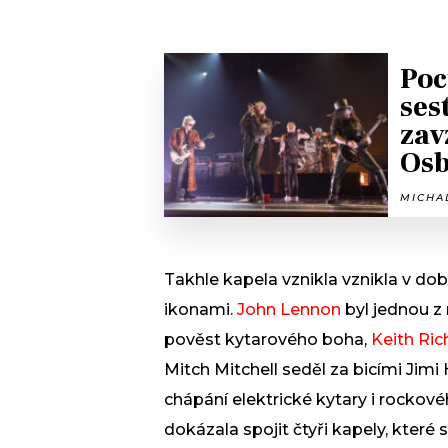
Poc
ses
zav
Osb
MICHAL
Takhle kapela vznikla vznikla v dob
ikonami.
John Lennon
byl jednou z 
pověst kytarového boha,
Keith Ric
Mitch Mitchell seděl za bicími Jimi
chápání elektrické kytary i rockov
dokázala spojit čtyři kapely, které