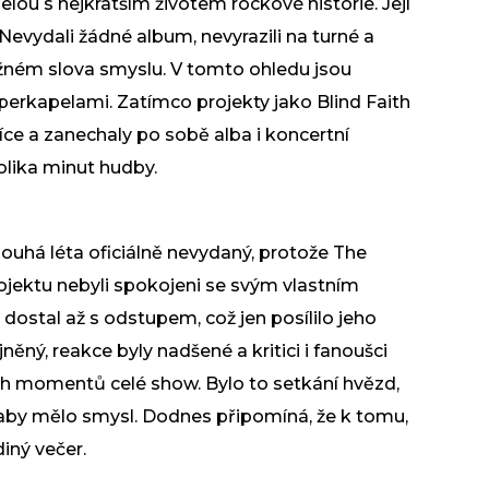
elou s nejkratším životem rockové historie. Její
 Nevydali žádné album, nevyrazili na turné a
ěžném slova smyslu. V tomto ohledu jsou
rkapelami. Zatímco projekty jako Blind Faith
e a zanechaly po sobě alba i koncertní
kolika minut hudby.
louhá léta oficiálně nevydaný, protože The
rojektu nebyli spokojeni se svým vlastním
stal až s odstupem, což jen posílilo jeho
ěný, reakce byly nadšené a kritici i fanoušci
ích momentů celé show. Bylo to setkání hvězd,
aby mělo smysl. Dodnes připomíná, že k tomu,
diný večer.