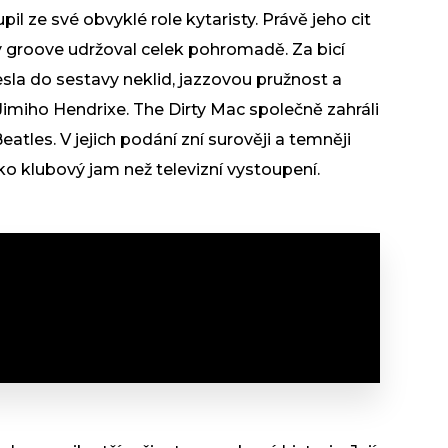
il ze své obvyklé role kytaristy. Právě jeho cit
ý groove udržoval celek pohromadě. Za bicí
nesla do sestavy neklid, jazzovou pružnost a
imiho Hendrixe. The Dirty Mac společně zahráli
atles. V jejich podání zní surověji a temněji
ko klubový jam než televizní vystoupení.