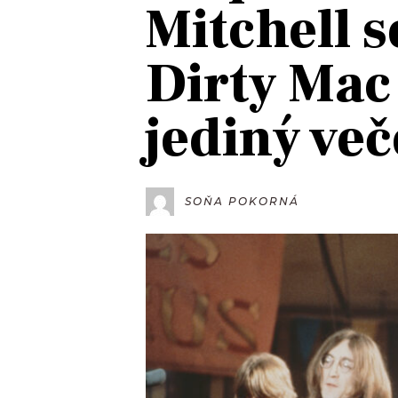
Mitchell s
JAK NALADIT
Dirty Mac
RÁDIO
jediný več
APLIKACE
PLAYLIST
PROGRAM
JAK NALADI
SOUTĚŽE
SOŇA POKORNÁ