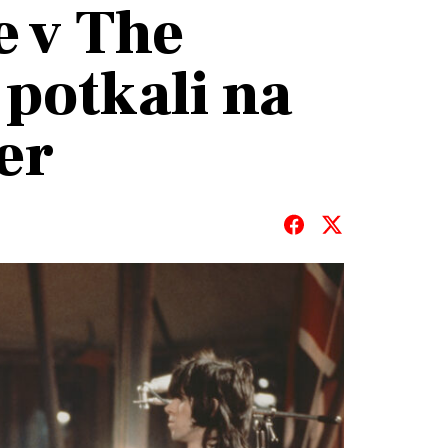
e v The
 potkali na
er
T