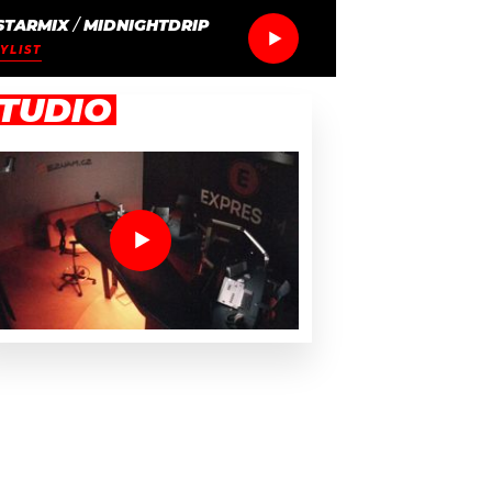
STARMIX
/
MIDNIGHTDRIP
YLIST
TUDIO
 Mac potkali na jediný večer