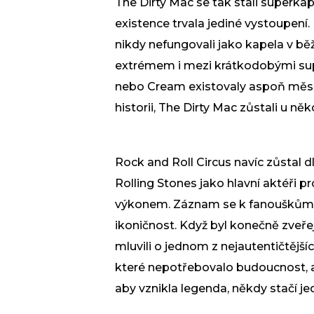
The Dirty Mac se tak stali superkap
existence trvala jediné vystoupení.
nikdy nefungovali jako kapela v b
extrémem i mezi krátkodobými supe
nebo Cream existovaly aspoň měsíc
historii, The Dirty Mac zůstali u ně
Rock and Roll Circus navíc zůstal d
Rolling Stones jako hlavní aktéři p
výkonem. Záznam se k fanouškům do
ikoničnost. Když byl konečně zveřejn
mluvili o jednom z nejautentičtějš
které nepotřebovalo budoucnost, 
aby vznikla legenda, někdy stačí je