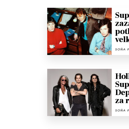
Sup
zaz
pot
vel
SOŇA P
Hol
Sup
Dep
za 
SOŇA P