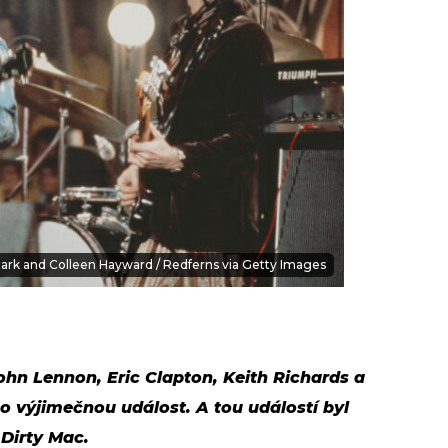
Mark and Colleen Hayward / Redferns via Getty Images
ohn Lennon, Eric Clapton, Keith Richards a
e o výjimečnou událost. A tou událostí byl
Dirty Mac.