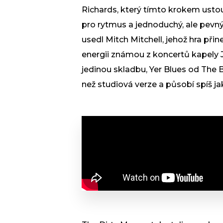
Richards, který tímto krokem ustoup
pro rytmus a jednoduchý, ale pevn
usedl Mitch Mitchell, jehož hra při
energii známou z koncertů kapely J
jedinou skladbu, Yer Blues od The Be
než studiová verze a působí spíš ja