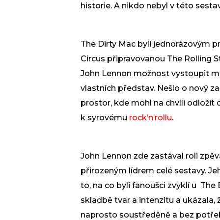
historie. A nikdo nebyl v této sest
The Dirty Mac byli jednorázovým p
Circus připravovanou The Rolling S
John Lennon možnost vystoupit mi
vlastních představ. Nešlo o nový z
prostor, kde mohl na chvíli odloži
k syrovému
rock’n’rollu
.
John Lennon zde zastával roli zpěvá
přirozeným lídrem celé sestavy. Jeh
to, na co byli fanoušci zvyklí u The
skladbě tvar a intenzitu a ukázala
naprosto soustředěně a bez potřeb