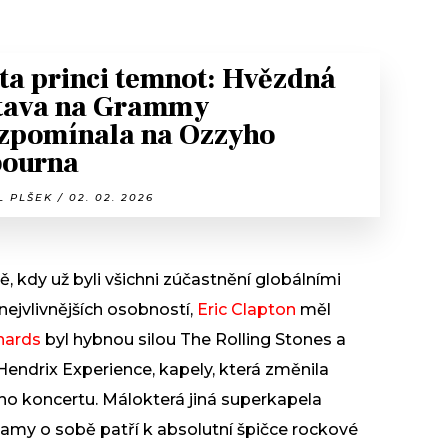
ta princi temnot: Hvězdná
tava na Grammy
zpomínala na Ozzyho
ourna
 PLŠEK / 02. 02. 2026
ě, kdy už byli všichni zúčastnění globálními
nejvlivnějších osobností,
Eric Clapton
měl
hards
byl hybnou silou The Rolling Stones a
 Hendrix Experience, kapely, která změnila
ého koncertu. Málokterá jiná superkapela
 samy o sobě patří k absolutní špičce rockové