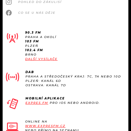
POHLED DO ZÁKULISÍ
CO SE U NÁS DĚJE
90.3 FM
PRAHA A OKOLÍ
103 FM
PLZEŇ
102.4 FM
BRNO
DALŠÍ VYSÍLAČE
DAB
PRAHA A STŘEDOČESKÝ KRAJ: 7C, 7A NEBO 10D
PLZEŇ: KANÁL 6D
OSTRAVA: KANÁL 7D
MOBILNÍ APLIKACE
EXPRES FM
PRO IOS NEBO ANDROID.
ONLINE NA
WWW.EXPRESFM.CZ
NEBO PŘÍMO NA SEZNAMU.