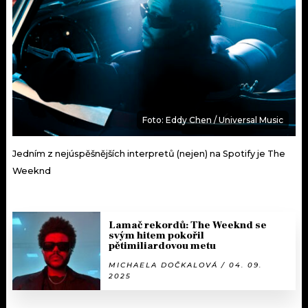
Foto: Eddy Chen / Universal Music
Jedním z nejúspěšnějších interpretů (nejen) na Spotify je The
Weeknd
Lamač rekordů: The Weeknd se
svým hitem pokořil
pětimiliardovou metu
MICHAELA DOČKALOVÁ / 04. 09.
2025