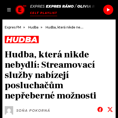
EXPRES
EXPRES RÁNO
/
OLIVIA RODRIGO
ST
JAK
ČLÁNKY
PODCASTY
SEZNAM.CZ
CELÝ PLAYLIST
NALADIT
Expres FM
Hudba
Hudba, která nikde nebydlí: Streamovací služby nabízejí posluchačům nepřeberné možnosti
HUDBA
DOMŮ
Hudba, která nikde
ČLÁNKY
nebydlí: Streamovací
AKTUÁLNĚ
PODCASTY
služby nabízejí
posluchačům
HUDBA
JAK NALADIT
nepřeberné možnosti
ROZHOVORY
RÁDIO
#NEBUDUDOMA
APLIKACE
SOUTĚŽE
SOŇA POKORNÁ