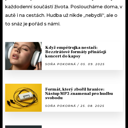
každodenní součástí života. Posloucháme doma, v
autě i na cestách. Hudba už nikde „nebydlí“, ale o
to snáz je pořád s námi.
Když empétrojka nestačí:
Bezztrátové formáty přinášejí
koncert do kapsy
SOŇA POKORNÁ / 05. 09. 2025
Formát, který zbořil hranice:
Nástup MP3 znamenal pro hudbu
svobodu
SOŇA POKORNÁ / 25. 08. 2025