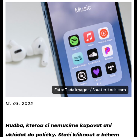
KALENDÁŘ
PROGRAM
KVÍZY
PLAYLIST
VIP
JAK NALADIT
TRENDY
KULTURA
MIX
Foto: Tada Images / Shutterstock.com
OSTATNÍ
15. 09. 2025
Hudba, kterou si nemusíme kupovat ani
ukládat do poličky. Stačí kliknout a během