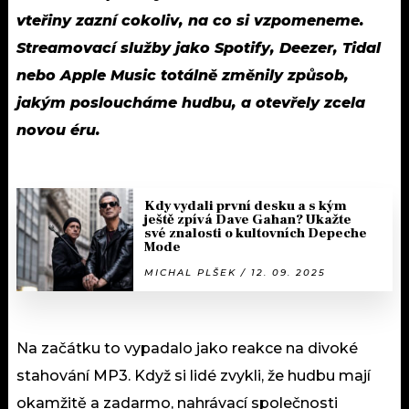
vteřiny zazní cokoliv, na co si vzpomeneme.
Streamovací služby jako Spotify, Deezer, Tidal
nebo Apple Music totálně změnily způsob,
jakým posloucháme hudbu, a otevřely zcela
novou éru.
Kdy vydali první desku a s kým
ještě zpívá Dave Gahan? Ukažte
své znalosti o kultovních Depeche
Mode
MICHAL PLŠEK / 12. 09. 2025
Na začátku to vypadalo jako reakce na divoké
stahování MP3. Když si lidé zvykli, že hudbu mají
okamžitě a zadarmo, nahrávací společnosti