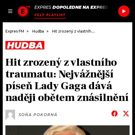
EXPRES
DOPOLEDNE NA EXPRES FM
/
LIZZY
JAK
ČLÁNKY
PODCASTY
SEZNAM.CZ
CELÝ PLAYLIST
NALADIT
Expres FM
Hudba
Hit zrozený z vlastního traumatu: Nejvážnější píseň Lady Gaga dává naději obětem znásilnění
HUDBA
DOMŮ
Hit zrozený z vlastního
ČLÁNKY
traumatu: Nejvážnější
AKTUÁLNĚ
PODCASTY
píseň Lady Gaga dává
naději obětem znásilnění
HUDBA
JAK NALADIT
ROZHOVORY
RÁDIO
SOŇA POKORNÁ
#NEBUDUDOMA
APLIKACE
SOUTĚŽE