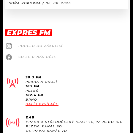
SOŇA POKORNÁ / 06. 08. 2026
EXPRES FM
POHLED DO ZÁKULISÍ
CO SE U NÁS DĚJE
90.3 FM
PRAHA A OKOLÍ
103 FM
PLZEŇ
102.4 FM
BRNO
DALŠÍ VYSÍLAČE
DAB
PRAHA A STŘEDOČESKÝ KRAJ: 7C, 7A NEBO 10D
PLZEŇ: KANÁL 6D
OSTRAVA: KANÁL 7D