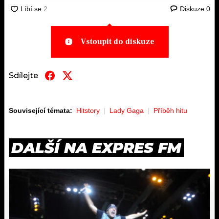
Diskuze
0
Vstoupit do diskuze
Sdílejte
Související témata:
Hitstory
Lady Gaga
Příběh hitu
DALŠÍ NA EXPRES FM