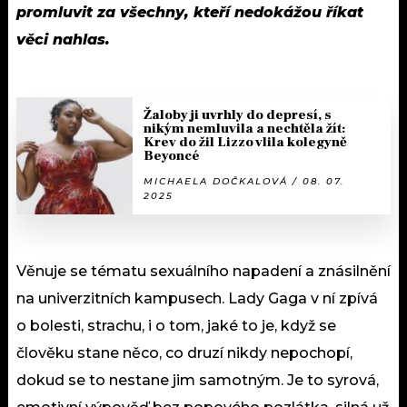
promluvit za všechny, kteří nedokážou říkat
věci nahlas.
Žaloby ji uvrhly do depresí, s
nikým nemluvila a nechtěla žít:
Krev do žil Lizzo vlila kolegyně
Beyoncé
MICHAELA DOČKALOVÁ / 08. 07.
2025
Věnuje se tématu sexuálního napadení a znásilnění
na univerzitních kampusech. Lady Gaga v ní zpívá
o bolesti, strachu, i o tom, jaké to je, když se
člověku stane něco, co druzí nikdy nepochopí,
dokud se to nestane jim samotným. Je to syrová,