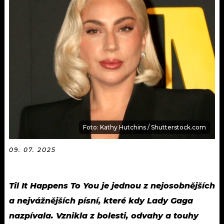
KALENDÁŘ
PROGRAM
KVÍZY
PLAYLIST
VIP
JAK NALADIT
TRENDY
KULTURA
MIX
Foto: Kathy Hutchins / Shutterstock.com
OSTATNÍ
09. 07. 2025
Til It Happens To You je jednou z nejosobnějších
a nejvážnějších písní, které kdy Lady Gaga
nazpívala. Vznikla z bolesti, odvahy a touhy