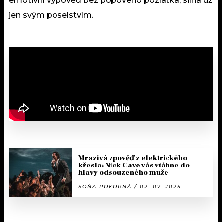
emotivní výpověď bez popového pozlátka, silná už
jen svým poselstvím.
Mrazivá zpověď z elektrického
křesla: Nick Cave vás vtáhne do
hlavy odsouzeného muže
SOŇA POKORNÁ / 02. 07. 2025