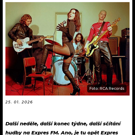
KALENDÁŘ
PROGRAM
KVÍZY
PLAYLIST
VIP
JAK NALADIT
TRENDY
KULTURA
MIX
Foto: RCA Records
OSTATNÍ
25. 01. 2026
Další neděle, další konec týdne, další sčítání
hudby na Expres FM. Ano, je tu opět Expres