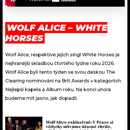
WOLF ALICE – WHITE
HORSES
Wolf Alice, respektive jejich singl White Horses je
nejhranější skladbou čtvrtého týdne roku 2026.
Wolf Alice byli tento týden se svou deskou The
Clearing nominováni na Brit Awards v kategoriích
Nejlepší kapela a Album roku. Na konci února
budeme mít jasno, jak dopadli.
Wolf Alice exkluzivně: V Praze si
vždycky užíváme úžasné chvíle,