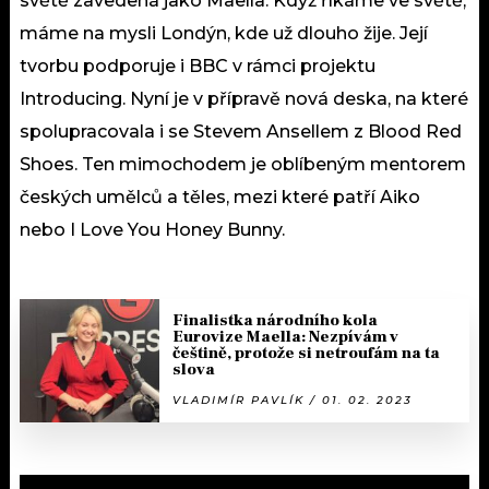
světě zavedená jako Maella. Když říkáme ve světě,
máme na mysli Londýn, kde už dlouho žije. Její
tvorbu podporuje i BBC v rámci projektu
Introducing. Nyní je v přípravě nová deska, na které
spolupracovala i se Stevem Ansellem z Blood Red
Shoes. Ten mimochodem je oblíbeným mentorem
českých umělců a těles, mezi které patří Aiko
nebo I Love You Honey Bunny.
Finalistka národního kola
Eurovize Maella: Nezpívám v
češtině, protože si netroufám na ta
slova
VLADIMÍR PAVLÍK / 01. 02. 2023