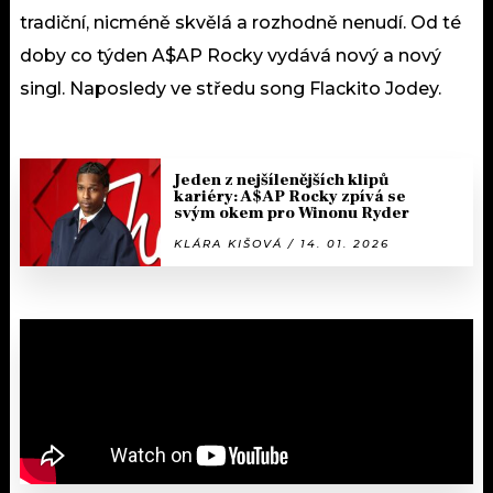
tradiční, nicméně skvělá a rozhodně nenudí. Od té
doby co týden A$AP Rocky vydává nový a nový
singl. Naposledy ve středu song Flackito Jodey.
Jeden z nejšílenějších klipů
kariéry: A$AP Rocky zpívá se
svým okem pro Winonu Ryder
KLÁRA KIŠOVÁ / 14. 01. 2026