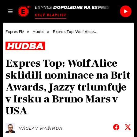
EXPRES
DOPOLEDNE NA EXPRES FM
/
BLUSH
JAK
ČLÁNKY
PODCASTY
SEZNAM.CZ
CELÝ PLAYLIST
NALADIT
Expres FM
Hudba
Expres Top: Wolf Alice sklidili nominace na Brit Awards, Jazzy triumfuje v Irsku a Bruno Mars v USA
HUDBA
DOMŮ
Expres Top: Wolf Alice
ČLÁNKY
sklidili nominace na Brit
AKTUÁLNĚ
PODCASTY
Awards, Jazzy triumfuje
v Irsku a Bruno Mars v
HUDBA
JAK NALADIT
USA
ROZHOVORY
RÁDIO
#NEBUDUDOMA
APLIKACE
SOUTĚŽE
VÁCLAV MAŠINDA