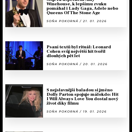
Winehouse, k lepšímu zvuku
pomáhal i Lady Gaga, Adele nebo
Queens Of The Stone Age
SOŇA POKORNÁ / 21. 01. 2026
Psaní textů byl rituál: Leonard
Cohen svůj největší hit tvořil
dlouhých pět let
SOŇA POKORNÁ / 20. 01. 2026
S nejslavnější baladou si jméno
Dolly Parton spojuje málokdo: Hit
I Will Always Love You dostal nový
život díky filmu
SOŇA POKORNÁ / 19. 01. 2026