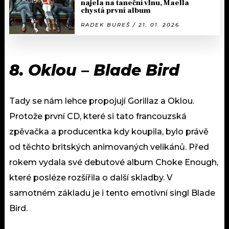
najela na taneční vlnu, Maella
chystá první album
RADEK BUREŠ / 21. 01. 2026
8.
Oklou – Blade Bird
Tady se nám lehce propojují Gorillaz a Oklou.
Protože první CD, které si tato francouzská
zpěvačka a producentka kdy koupila, bylo právě
od těchto britských animovaných velikánů. Před
rokem vydala své debutové album Choke Enough,
které posléze rozšířila o další skladby. V
samotném základu je i tento emotivní singl Blade
Bird.