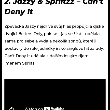
2. Jazzy & Spriitzz – Can’t
Deny It
Zpěvačka Jazzy nejdříve svůj hlas propůjčila djské
dvojici Belters Only, pak se – jak se říká – udělala
sama pro sebe a vydala několik songů, které ji
postavily do role jedničky irské singlové hitparády.
Can’t Deny It udělala s dalším irským djem
jménem Spriitz.