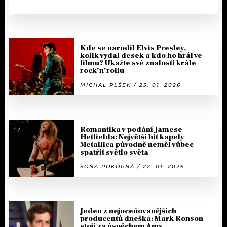
Kde se narodil Elvis Presley,
kolik vydal desek a kdo ho hrál ve
filmu? Ukažte své znalosti krále
rock’n’rollu
MICHAL PLŠEK / 23. 01. 2026
Romantika v podání Jamese
Hetfielda: Největší hit kapely
Metallica původně neměl vůbec
spatřit světlo světa
SOŇA POKORNÁ / 22. 01. 2026
Jeden z nejoceňovanějších
producentů dneška: Mark Ronson
stojí za úspěchem Amy