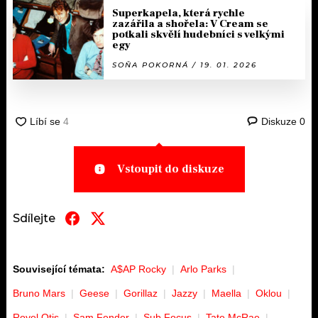
Superkapela, která rychle
zazářila a shořela: V Cream se
potkali skvělí hudebníci s velkými
egy
SOŇA POKORNÁ / 19. 01. 2026
Diskuze
0
Vstoupit do diskuze
Sdílejte
Související témata:
A$AP Rocky
Arlo Parks
Bruno Mars
Geese
Gorillaz
Jazzy
Maella
Oklou
Royel Otis
Sam Fender
Sub Focus
Tate McRae