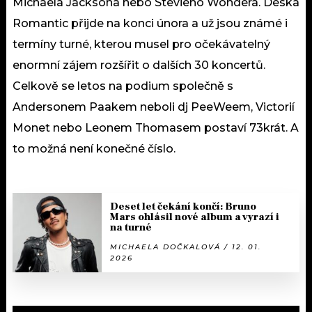
Michaela Jacksona nebo Stevieho Wondera. Deska
Romantic přijde na konci února a už jsou známé i
termíny turné, kterou musel pro očekávatelný
enormní zájem rozšířit o dalších 30 koncertů.
Celkově se letos na podium společně s
Andersonem Paakem neboli dj PeeWeem, Victorií
Monet nebo Leonem Thomasem postaví 73krát. A
to možná není konečné číslo.
Deset let čekání končí: Bruno
Mars ohlásil nové album a vyrazí i
na turné
MICHAELA DOČKALOVÁ / 12. 01.
2026