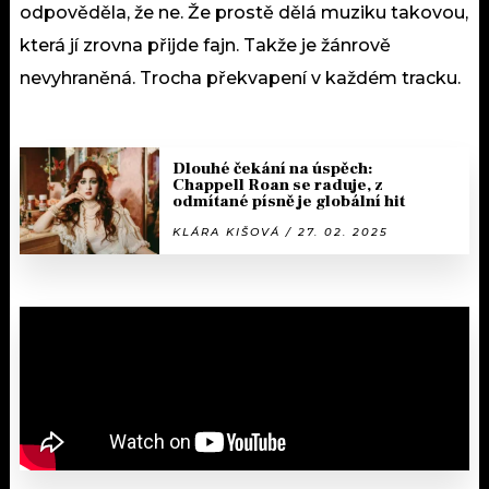
odpověděla, že ne. Že prostě dělá muziku takovou,
která jí zrovna přijde fajn. Takže je žánrově
nevyhraněná. Trocha překvapení v každém tracku.
Dlouhé čekání na úspěch:
Chappell Roan se raduje, z
odmítané písně je globální hit
KLÁRA KIŠOVÁ / 27. 02. 2025