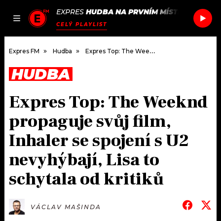
EXPRES
HUDBA NA PRVNÍM MÍSTĚ
/
PEGGY G
JAK
ČLÁNKY
PODCASTY
SEZNAM.CZ
CELÝ PLAYLIST
NALADIT
Expres FM
Hudba
Expres Top: The Weeknd propaguje svůj film, Inhaler se spojení s U2 nevyhýbají, Lisa to schytala od kritiků
HUDBA
DOMŮ
Expres Top: The Weeknd
ČLÁNKY
propaguje svůj film,
AKTUÁLNĚ
PODCASTY
Inhaler se spojení s U2
nevyhýbají, Lisa to
HUDBA
JAK NALADIT
schytala od kritiků
ROZHOVORY
RÁDIO
#NEBUDUDOMA
APLIKACE
SOUTĚŽE
VÁCLAV MAŠINDA