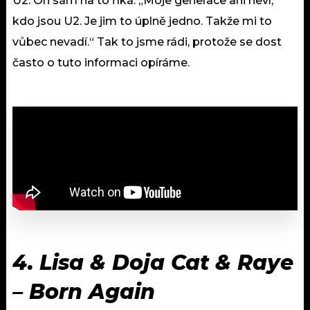
U2. On sám na to říká: „Moje generace ani neví,
kdo jsou U2. Je jim to úplně jedno. Takže mi to
vůbec nevadí.“ Tak to jsme rádi, protože se dost
často o tuto informaci opíráme.
4. Lisa & Doja Cat & Raye
– Born Again