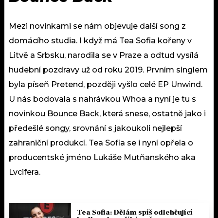
Mezi novinkami se nám objevuje další song z
domácího studia. I když má Tea Sofia kořeny v
Litvě a Srbsku, narodila se v Praze a odtud vysílá
hudební pozdravy už od roku 2019. Prvním singlem
byla píseň Pretend, později vyšlo celé EP Unwind.
U nás bodovala s nahrávkou Whoa a nyní je tu s
novinkou Bounce Back, která snese, ostatně jako i
předešlé songy, srovnání s jakoukoli nejlepší
zahraniční produkcí. Tea Sofia se i nyní opřela o
producentské jméno Lukáše Mutňanského aka
Lvcifera.
Tea Sofia: Dělám spíš odlehčující