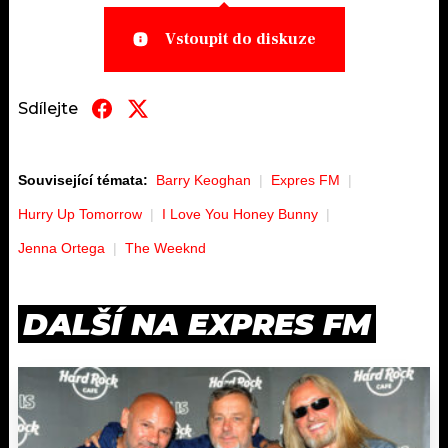
Vstoupit do diskuze
Sdílejte
Související témata:
Barry Keoghan
Expres FM
Hurry Up Tomorrow
I Love You Honey Bunny
Jenna Ortega
The Weeknd
DALŠÍ NA EXPRES FM