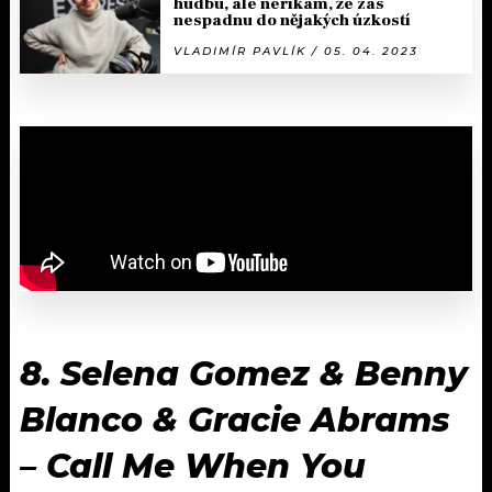
hudbu, ale neříkám, že zas
nespadnu do nějakých úzkostí
VLADIMÍR PAVLÍK / 05. 04. 2023
8. Selena Gomez & Benny
Blanco & Gracie Abrams
– Call Me When You