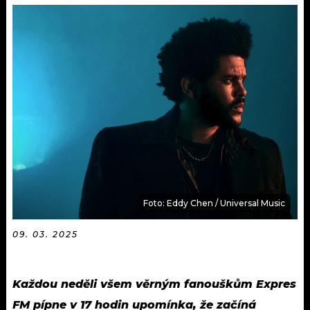
KALENDÁŘ
PROGRAM
KVÍZY
PLAYLIST
VIP
JAK NALADIT
TRENDY
KULTURA
MIX
Foto: Eddy Chen / Universal Music
OSTATNÍ
09. 03. 2025
Každou neděli všem věrným fanouškům Expres
FM pípne v 17 hodin upomínka, že začíná