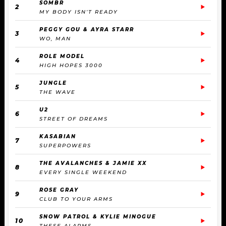
SOMBR
2
MY BODY ISN’T READY
PEGGY GOU & AYRA STARR
3
WO, MAN
ROLE MODEL
4
HIGH HOPES 3000
JUNGLE
5
THE WAVE
U2
6
STREET OF DREAMS
KASABIAN
7
SUPERPOWERS
THE AVALANCHES & JAMIE XX
8
EVERY SINGLE WEEKEND
ROSE GRAY
9
CLUB TO YOUR ARMS
SNOW PATROL & KYLIE MINOGUE
10
THESE ALARMS