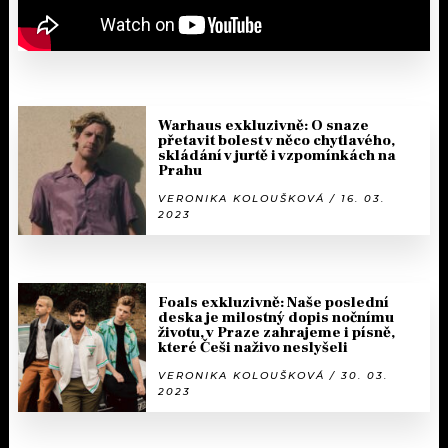
Warhaus exkluzivně: O snaze
přetavit bolest v něco chytlavého,
skládání v jurtě i vzpomínkách na
Prahu
VERONIKA KOLOUŠKOVÁ / 16. 03.
2023
Foals exkluzivně: Naše poslední
deska je milostný dopis nočnímu
životu, v Praze zahrajeme i písně,
které Češi naživo neslyšeli
VERONIKA KOLOUŠKOVÁ / 30. 03.
2023