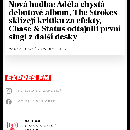
Nová hudba: Adéla chystá
debutové album, The Strokes
sklízejí kritiku za efekty,
Chase & Status odtajnili první
singl z další desky
RADEK BUREŠ / 05. 08. 2026
EXPRES FM
POHLED DO ZÁKULISÍ
CO SE U NÁS DĚJE
90.3 FM
PRAHA A OKOLÍ