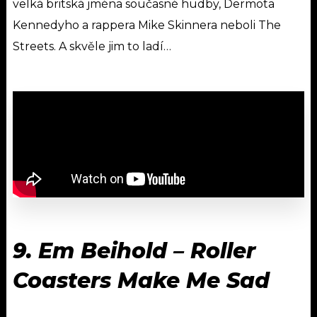
velká britská jména současné hudby, Dermota
Kennedyho a rappera Mike Skinnera neboli The
Streets. A skvěle jim to ladí…
9.
Em Beihold
–
Roller
Coasters Make Me Sad