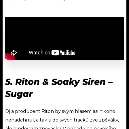
5.
Riton & Soaky Siren
–
Sugar
Dj a producent Riton by svým hlasem asi nikoho
nenadchnul, a tak si do svých tracků zve zpěváky,
ale především zpěvačky. V případě nejnovějšího