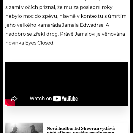
slzami v očích přiznal, že mu za poslední roky
nebylo moc do zpěvu, hlavně v kontextu s úmrtím
jeho velkého kamaráda Jamala Edwadrse. A
nadobro se zřekl drog. Právě Jamalovi je věnována
novinka Eyes Closed.
Nová hudba: Ed Sheeran vydává
páté album, nového producenta