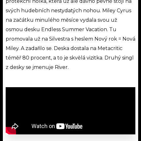
protekční holka, která už ale dávno pevně stojí na
svých hudebních nestydatých nohou. Miley Cyrus
na začátku minulého měsíce vydala svou už
osmou desku Endless Summer Vacation. Tu
promovala už na Silvestra s heslem Nový rok = Nová
Miley. A zadařilo se. Deska dostala na Metacritic
téměř 80 procent, a to je skvělá vizitka. Druhý singl
z desky se jmenuje River.