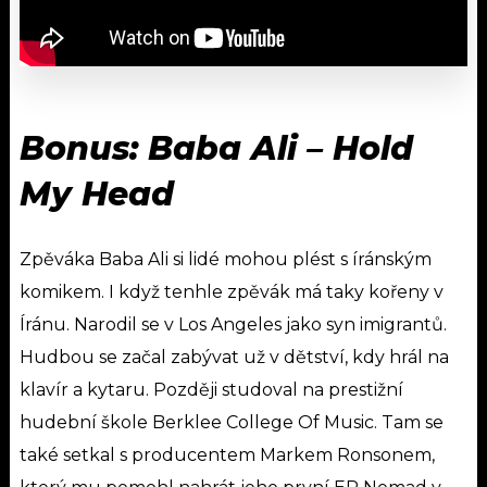
Bonus: Baba Ali – Hold
My Head
Zpěváka Baba Ali si lidé mohou plést s íránským
komikem. I když tenhle zpěvák má taky kořeny v
Íránu. Narodil se v Los Angeles jako syn imigrantů.
Hudbou se začal zabývat už v dětství, kdy hrál na
klavír a kytaru. Později studoval na prestižní
hudební škole Berklee College Of Music. Tam se
také setkal s producentem Markem Ronsonem,