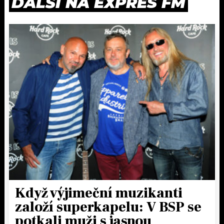
DALŠÍ NA EXPRES FM
Když výjimeční muzikanti
založí superkapelu: V BSP se
potkali muži s jasnou