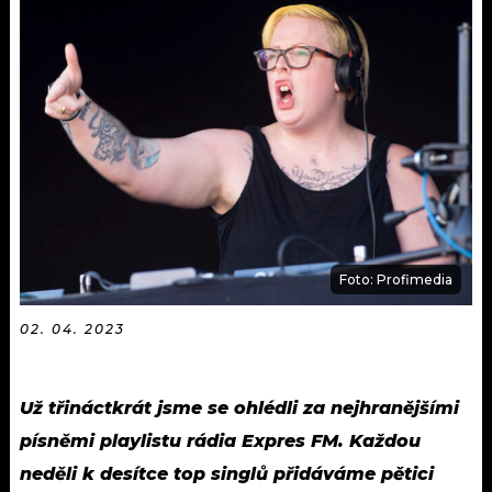
KALENDÁŘ
PROGRAM
KVÍZY
PLAYLIST
VIP
JAK NALADIT
TRENDY
KULTURA
MIX
Foto: Profimedia
OSTATNÍ
02. 04. 2023
Už třináctkrát jsme se ohlédli za nejhranějšími
písněmi playlistu rádia Expres FM. Každou
neděli k desítce top singlů přidáváme pětici