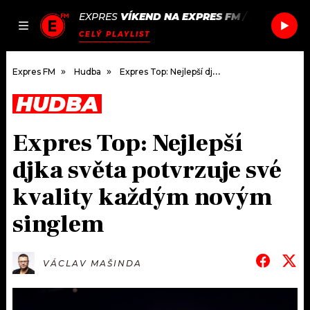
EXPRES
VÍKEND NA EXPRES FM
/
CHEMICAL 
JAK
ČLÁNKY
PODCASTY
SEZNAM.CZ
CELÝ PLAYLIST
NALADIT
Expres FM
Hudba
Expres Top: Nejlepší djka světa potvrzuje své kvality každým novým singlem
HUDBA
DOMŮ
Expres Top: Nejlepší
ČLÁNKY
djka světa potvrzuje své
AKTUÁLNĚ
PODCASTY
kvality každým novým
singlem
HUDBA
JAK NALADIT
ROZHOVORY
RÁDIO
VÁCLAV MAŠINDA
#NEBUDUDOMA
APLIKACE
SOUTĚŽE