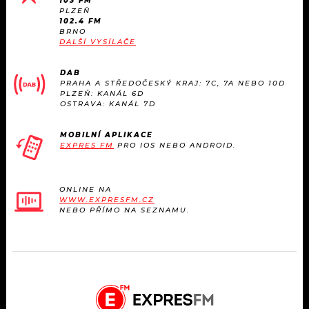
103 FM
PLZEŇ
102.4 FM
BRNO
DALŠÍ VYSÍLAČE
DAB
PRAHA A STŘEDOČESKÝ KRAJ: 7C, 7A NEBO 10D
PLZEŇ: KANÁL 6D
OSTRAVA: KANÁL 7D
MOBILNÍ APLIKACE
EXPRES FM
PRO IOS NEBO ANDROID.
ONLINE NA
WWW.EXPRESFM.CZ
NEBO PŘÍMO NA SEZNAMU.