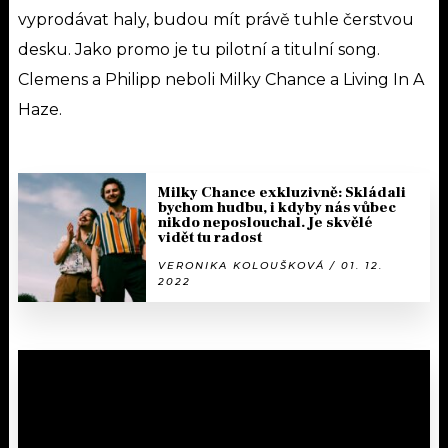
vyprodávat haly, budou mít právě tuhle čerstvou
desku. Jako promo je tu pilotní a titulní song.
Clemens a Philipp neboli Milky Chance a Living In A
Haze.
Milky Chance exkluzivně: Skládali
bychom hudbu, i kdyby nás vůbec
nikdo neposlouchal. Je skvělé
vidět tu radost
VERONIKA KOLOUŠKOVÁ / 01. 12.
2022