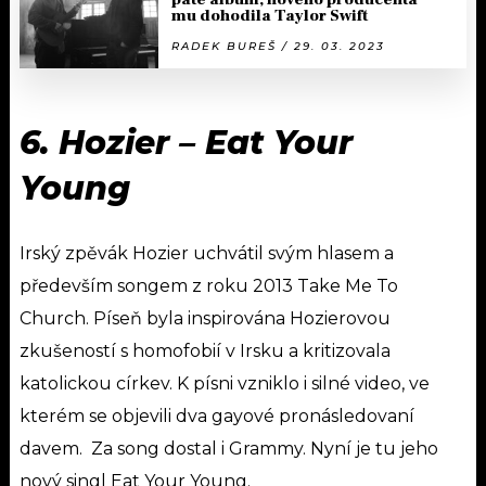
mu dohodila Taylor Swift
RADEK BUREŠ / 29. 03. 2023
6.
Hozier
–
Eat Your
Young
Irský zpěvák Hozier uchvátil svým hlasem a
především songem z roku 2013 Take Me To
Church. Píseň byla inspirována Hozierovou
zkušeností s homofobií v Irsku a kritizovala
katolickou církev. K písni vzniklo i silné video, ve
kterém se objevili dva gayové pronásledovaní
davem. Za song dostal i Grammy. Nyní je tu jeho
nový singl Eat Your Young.