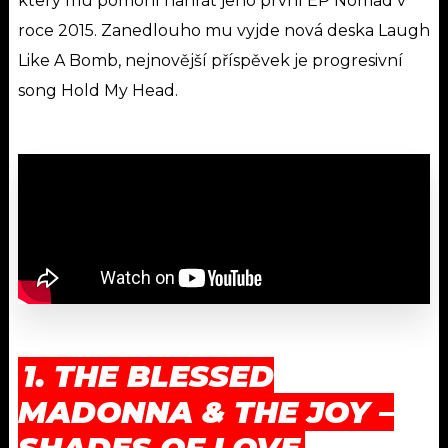
který mu pomohl nahrát jeho první EP Nomad v
roce 2015.
Zanedlouho mu vyjde nová deska Laugh
Like A Bomb, nejnovější příspěvek je progresivní
song Hold My Head.
1. THE BLESSED
MADONNA & THE JOY –