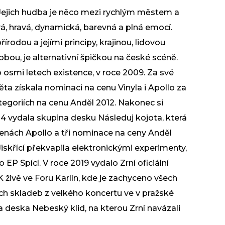
. Jejich hudba je něco mezi rychlým městem a
á, hravá, dynamická, barevná a plná emocí.
írodou a jejími principy, krajinou, lidovou
bou, je alternativní špičkou na české scéně.
 osmi letech existence, v roce 2009. Za své
ta získala nominaci na cenu Vinyla i Apollo za
ategoriích na cenu Anděl 2012. Nakonec si
14 vydala skupina desku Následuj kojota, která
enách Apollo a tři nominace na ceny Anděl
iskřící překvapila elektronickými experimenty,
 EP Spící. V roce 2019 vydalo Zrní oficiální
 živě ve Foru Karlín, kde je zachyceno všech
ch skladeb z velkého koncertu ve v pražské
a deska Nebeský klid, na kterou Zrní navázali