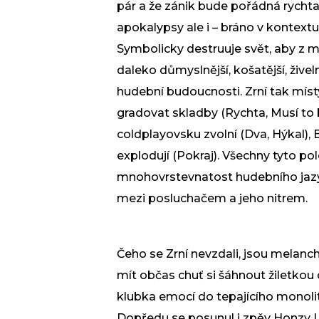
pár a že zánik bude pořádná rycht
apokalypsy ale i – bráno v kontext
Symbolicky destruuje svět, aby z 
daleko důmyslnější, košatější, živel
hudební budoucnosti. Zrní tak míst
gradovat skladby (Rychta, Musí to b
coldplayovsku zvolní (Dva, Hýkal), 
explodují (Pokraj). Všechny tyto pol
mnohovrstevnatost hudebního jazy
mezi posluchačem a jeho nitrem.
Čeho se Zrní nevzdali, jsou melanch
mít občas chuť si šáhnout žiletkou 
klubka emocí do tepajícího monoli
Dopředu se posunul i zpěv Honzy U