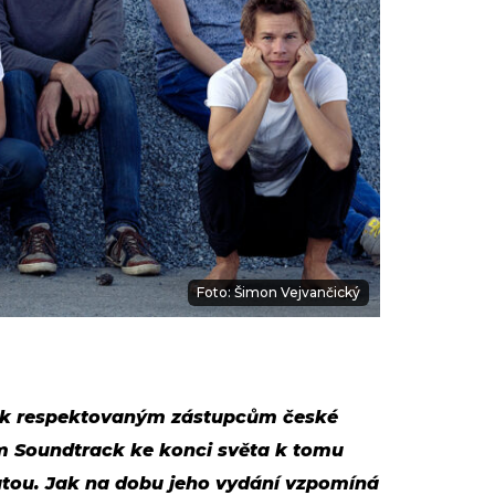
Foto: Šimon Vejvančický
ky k respektovaným zástupcům české
um Soundtrack ke konci světa k tomu
atou. Jak na dobu jeho vydání vzpomíná