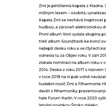
Zrní je pětičlenná kapela z Kladna
mlžným lesem – osobitá, vynalézav
Kapela Zrní se nechává inspirovat př
hudbou, a zároveň elektronickou do
První album Voní vydala skupina po
třetí album Soundtrack ke konci svě
nejlepší desku roku a ve čtyřech k
odnesla tu za Objev roku. V září 20
získala nominaci na album roku v c
2014. Deska z roku 2017 s názvem J
v roce 2018 na ni pak volně navázalo
hudební nosič Zrní a Filharmonie HK
devět s filharmoniky prezentovaný
hale Forum Karlín. V roce 2020 vyšl
letošní novinkou Široko daleko.