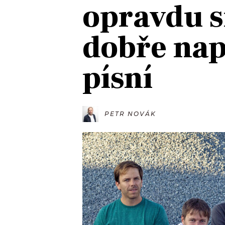
opravdu s
JAK NALADIT
dobře na
RÁDIO
písní
APLIKACE
PLAYLIST
PROGRAM
JAK NALADI
SOUTĚŽE
PETR NOVÁK