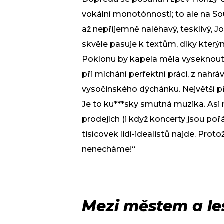
vokální monotónnosti; to ale na So
až nepříjemně naléhavý, tesklivý, J
skvěle pasuje k textům, díky který
Poklonu by kapela měla vyseknout 
při míchání perfektní práci, z nahrá
vysočinského dýchánku. Největší p
Je to ku***sky smutná muzika. Asi
prodejích (i když koncerty jsou pořá
tisícovek lidí-idealistů najde. Pro
nenecháme!“
Mezi městem a l