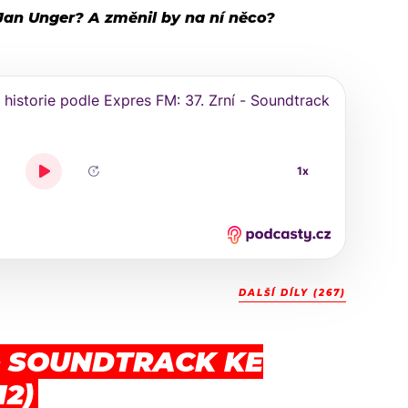
Jan Unger? A změnil by na ní něco?
DALŠÍ DÍLY (267)
 – SOUNDTRACK KE
12)