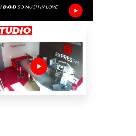
/
D.O.D
SO MUCH IN LOVE
TUDIO
dobře napsaných písní