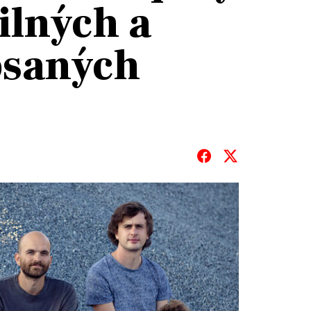
ilných a
psaných
T