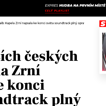
EXPRES
HUDBA NA PRVNÍM MÍSTĚ
JAK
ODCASTY
SEZNAM.CZ
CELÝ PLAYLIST
NALADIT
S
alb: Kapela Zrní napsala ke konci světa soundtrack plný opravdu silných a 
ších českých
a Zrní
e konci
ndtrack plný