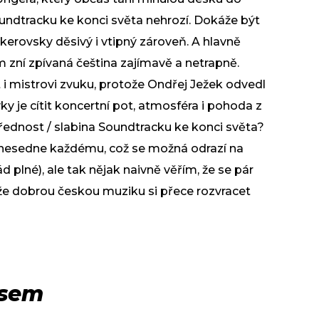
undtracku ke konci světa nehrozí. Dokáže být
okerovsky děsivý i vtipný zároveň. A hlavně
m zní zpívaná čeština zajímavě a netrapně.
i mistrovi zvuku, protože Ondřej Ježek odvedl
vky je cítit koncertní pot, atmosféra i pohoda z
řednost / slabina Soundtracku ke konci světa?
 nesedne každému, což se možná odrazí na
d plné), ale tak nějak naivně věřím, že se pár
tože dobrou českou muziku si přece rozvracet
esem