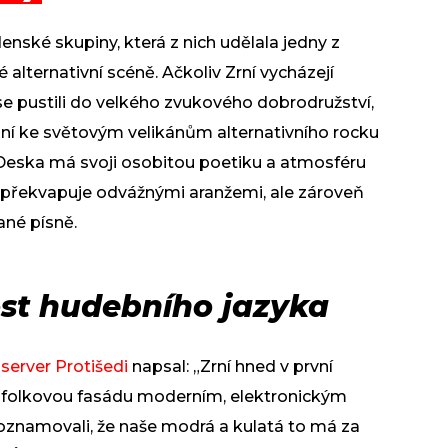
nské skupiny, která z nich udělala jedny z
alternativní scéně. Ačkoliv Zrní vycházejí
se pustili do velkého zvukového dobrodružství,
nání ke světovým velikánům alternativního rocku
Deska má svoji osobitou poetiku a atmosféru
překvapuje odvážnými aranžemi, ale zároveň
ané písně.
st hudebního jazyka
server Protišedi
napsal: „Zrní hned v první
í folkovou fasádu moderním, elektronickým
 oznamovali, že naše modrá a kulatá to má za