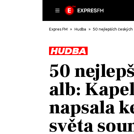
ČLÁNKY
P
Expres FM
Hudba
50 nejlepších českých 
HUDBA
DOMŮ
50 nejlep
ČLÁNKY
AKTUÁLNĚ
alb: Kapel
VIP
HUDBA
TRENDY
ROZHOVORY
KULTURA
napsala k
#NEBUDUDOMA
MIX
KALENDÁŘ
OSTATNÍ
světa sou
KVÍZY
PODCASTY