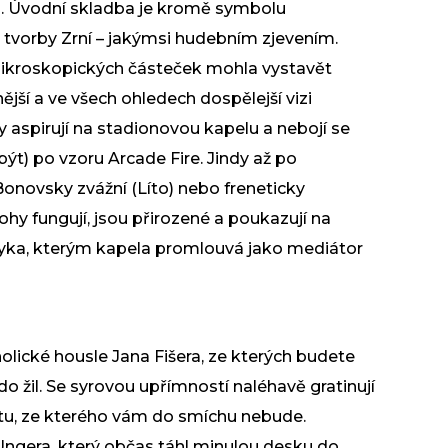
a. Úvodní skladba je kromě symbolu
u tvorby Zrní – jakýmsi hudebním zjevením.
mikroskopických částeček mohla vystavět
nější a ve všech ohledech dospělejší vizi
y aspirují na stadionovou kapelu a nebojí se
ýt) po vzoru Arcade Fire. Jindy až po
Bonovsky zvážní (Líto) nebo freneticky
ohy fungují, jsou přirozené a poukazují na
ka, kterým kapela promlouvá jako mediátor
olické housle Jana Fišera, ze kterých budete
do žil. Se syrovou upřímností naléhavě gratinují
tu, ze kterého vám do smíchu nebude.
ngera, který občas táhl minulou desku do