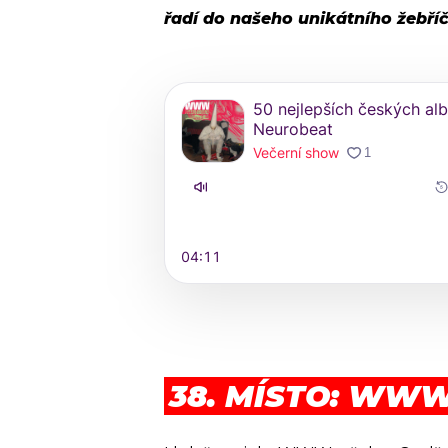
řadí do našeho unikátního žebří
38. MÍSTO: WWW