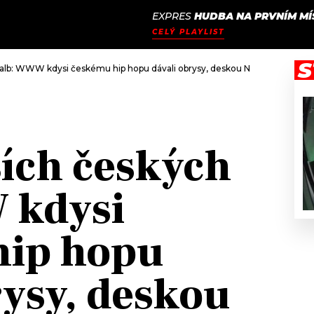
EXPRES
HUDBA NA PRVNÍM MÍ
JAK
ODCASTY
SEZNAM.CZ
CELÝ PLAYLIST
NALADIT
S
 alb: WWW kdysi českému hip hopu dávali obrysy, deskou Neurobeat ukázal
ších českých
 kdysi
hip hopu
rysy, deskou