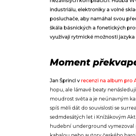
nezávislých kompilacích. Hudba W
industriálu, elektroniky a volné sk
posluchače, aby namáhal svou před
škála básnických a fonetických pro
využívají rytmické možnosti jazyka 
Moment překvap
Jan Šprincl v
recenzi na album pro 
hopu, ale lámavé beaty nenásledují 
moudrost světa a je neúnavným kan
spíš měli dát do souvislosti se surre
sedmdesátých let i Knížákovým Akt
hudební underground vymezoval pr
kabalou nebo autory českého barok