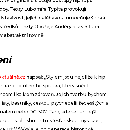
WW originálně slučuje postupy hiphopu,
ladby. Texty Lubomíra Typlta provokují
stavivost, jejich naléhavost umocňuje široká
středků. Texty Ondřeje Anděry alias Sifona
v abstraktní rovině.
ení
Aktuálně.cz
napsal: „
Stylem jsou nejblíže k hip
s razancí uličního spratka, který snědl
cem i kaličem zároveň. Jejich tvorbu bychom
alisty, beatniky, českou psychedelií šedesátých a
ualem nebo DG 307. Tam, kde se tehdejší
oti establishmentu křesťanskou mystikou,
a, už WWW a jejich generace historické