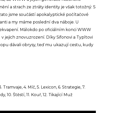
ní a strach ze ztráty identity je však totožný: S
zato jsme součástí apokalyptické počítačové
mutanti a my máme poslední dva náboje. U
ekvapení. Málokdo po oficiálním konci WWW
 v jejich znovuzrození. Díky Sifonovi a Typltovi
hopu dávali obrysy, teď mu ukazují cestu, kudy
. Tramvaje, 4. Míč, 5. Lexicon, 6. Strategie, 7.
, 10. Štěstí, 11. Kouř, 12. Tikající Muž