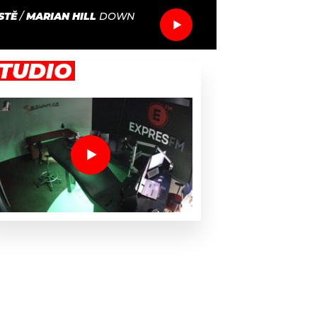
STĚ
/
MARIAN HILL
DOWN
TUDIO
i cestu, kudy dál