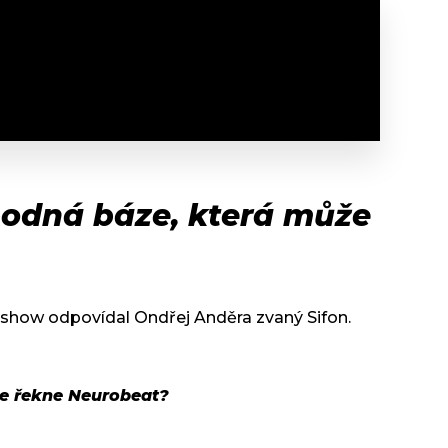
obodná báze, která může
 show odpovídal Ondřej Anděra zvaný Sifon.
se řekne Neurobeat?