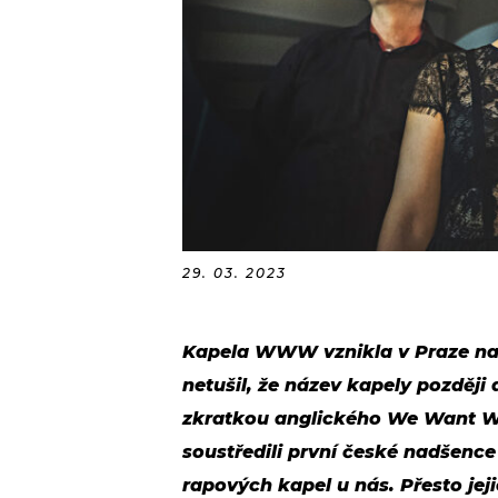
29. 03. 2023
Kapela WWW vznikla v Praze na 
netušil, že název kapely pozděj
zkratkou anglického We Want 
soustředili první české nadšence
rapových kapel u nás. Přesto jej