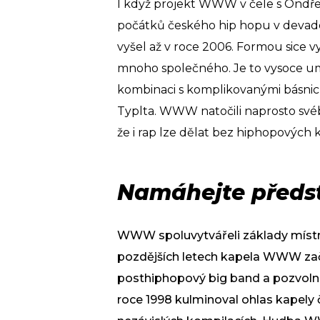
I když projekt WWW v čele s Ondř
počátků českého hip hopu v devad
vyšel až v roce 2006. Formou sice 
mnoho společného. Je to vysoce um
kombinaci s komplikovanými básnic
Typlta. WWW natočili naprosto svéb
že i rap lze dělat bez hiphopových 
Namáhejte předst
WWW spoluvytvářeli základy místní
pozdějších letech kapela WWW začal
posthiphopový big band a pozvolna
roce 1998 kulminoval ohlas kapely č