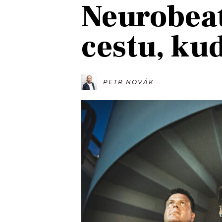
Neurobeat
JAK NALADIT
cestu, ku
RÁDIO
APLIKACE
PLAYLIST
PROGRAM
JAK NALADI
PETR NOVÁK
SOUTĚŽE