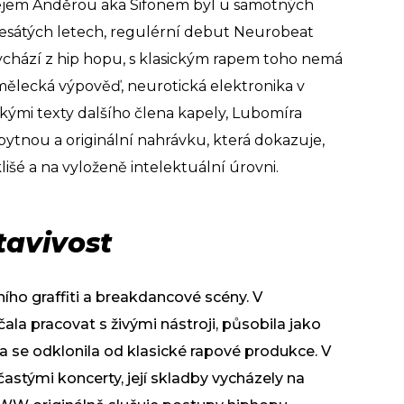
ejem Anděrou aka Sifonem byl u samotných
esátých letech, regulérní debut Neurobeat
vychází z hip hopu, s klasickým rapem toho nemá
ělecká výpověď, neurotická elektronika v
kými texty dalšího člena kapely, Lubomíra
ytnou a originální nahrávku, která dokazuje,
klišé a na vyloženě intelektuální úrovni.
avivost
ho graffiti a breakdancové scény. V
a pracovat s živými nástroji, působila jako
 se odklonila od klasické rapové produkce. V
astými koncerty, její skladby vycházely na