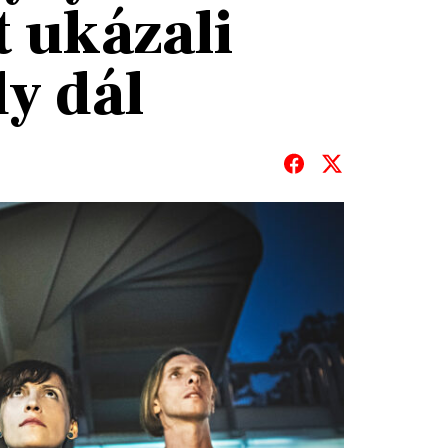
 ukázali
dy dál
T