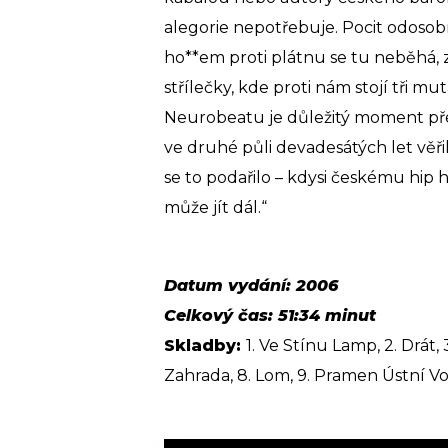
alegorie nepotřebuje. Pocit odosobně
ho**em proti plátnu se tu neběhá, 
střílečky, kde proti nám stojí tři 
Neurobeatu je důležitý moment př
ve druhé půli devadesátých let věřil
se to podařilo – kdysi českému hip 
může jít dál.“
Datum vydání: 2006
Celkový čas: 51:34 minut
Skladby:
1. Ve Stínu Lamp, 2. Drát, 3
Zahrada,
8. Lom, 9. Pramen Ústní Vody