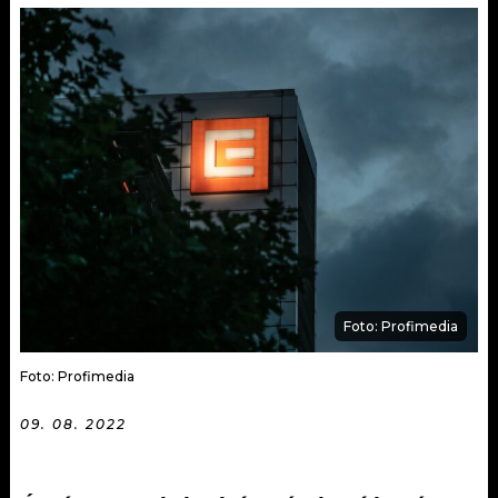
KALENDÁŘ
PROGRAM
KVÍZY
PLAYLIST
VIP
JAK NALADIT
TRENDY
KULTURA
MIX
Foto: Profimedia
OSTATNÍ
Foto: Profimedia
09. 08. 2022