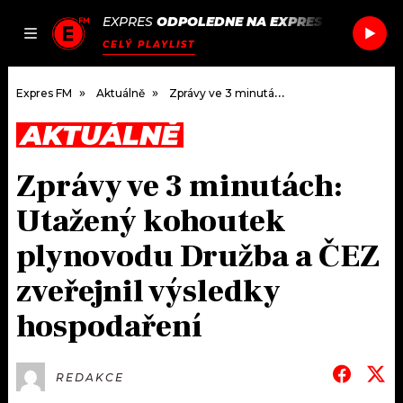
EXPRES
ODPOLEDNE NA EXPRES FM
/
SLOW 
JAK
ČLÁNKY
PODCASTY
SEZNAM.CZ
CELÝ PLAYLIST
NALADIT
Expres FM
Aktuálně
Zprávy ve 3 minutách: Utažený kohoutek plynovodu Družba a ČEZ zveřejnil výsledky hospodaření
AKTUÁLNĚ
DOMŮ
Zprávy ve 3 minutách:
ČLÁNKY
Utažený kohoutek
AKTUÁLNĚ
PODCASTY
plynovodu Družba a ČEZ
zveřejnil výsledky
HUDBA
JAK NALADIT
hospodaření
ROZHOVORY
RÁDIO
#NEBUDUDOMA
APLIKACE
SOUTĚŽE
REDAKCE