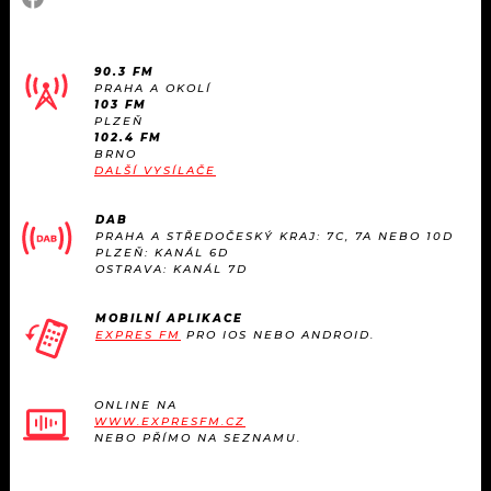
90.3 FM
PRAHA A OKOLÍ
103 FM
PLZEŇ
102.4 FM
BRNO
DALŠÍ VYSÍLAČE
DAB
PRAHA A STŘEDOČESKÝ KRAJ: 7C, 7A NEBO 10D
PLZEŇ: KANÁL 6D
OSTRAVA: KANÁL 7D
MOBILNÍ APLIKACE
EXPRES FM
PRO IOS NEBO ANDROID.
ONLINE NA
WWW.EXPRESFM.CZ
NEBO PŘÍMO NA SEZNAMU.