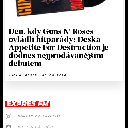
Den, kdy Guns N' Roses
ovládli hitparády: Deska
Appetite For Destruction je
dodnes nejprodávanějším
debutem
MICHAL PLŠEK / 06. 08. 2026
EXPRES FM
POHLED DO ZÁKULISÍ
CO SE U NÁS DĚJE