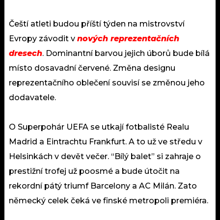
Čeští atleti budou příští týden na mistrovství
Evropy závodit v
nových reprezentačních
dresech
. Dominantní barvou jejich úborů bude bílá
místo dosavadní červené. Změna designu
reprezentačního oblečení souvisí se změnou jeho
dodavatele.
O Superpohár UEFA se utkají fotbalisté Realu
Madrid a Eintrachtu Frankfurt. A to už ve středu v
Helsinkách v devět večer. “Bílý balet” si zahraje o
prestižní trofej už poosmé a bude útočit na
rekordní pátý triumf Barcelony a AC Milán. Zato
německý celek čeká ve finské metropoli premiéra.