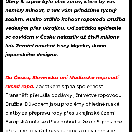
Úterý 9. srpna bylo plné zpráv, které by vás
neměly minout, a tak vám přinášíme rychlý
souhrn. Rusko utáhlo kohout ropovodu Družba
vedeným přes Ukrajinu. Od začátku epidemie
se covidem v Česku nakazily už čtyři miliony
lidí. Zemřel návrhář Issey Miyake, ikona
japonského designu.
Do Česka, Slovenska ani Maďarska neproudí
ruská ropa.
Začátkem srpna společnost
Transněft přerušila dodávky jižní větve ropovodu
Družba. Důvodem jsou problémy ohledně ruské
platby za přepravu ropy přes ukrajinské území.
Evropská unie se dříve dohodla, že od 5. prosince
přestane dovážet ruskou ropu a o dva měsíce