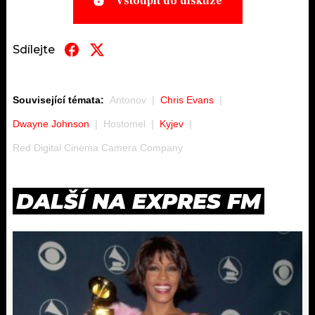
Vstoupit do diskuze
Sdílejte
Související témata:
Antonov
Chris Evans
Dwayne Johnson
Hostomel
Kyjev
Red Digital Cinema Camera Company
DALŠÍ NA EXPRES FM