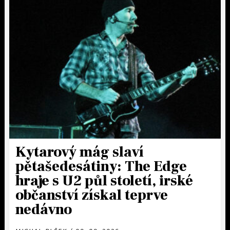
Kytarový mág slaví
pětašedesátiny: The Edge
hraje s U2 půl století, irské
občanství získal teprve
nedávno