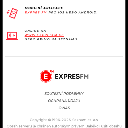
MOBILNÍ APLIKACE
EXPRES FM
PRO IOS NEBO ANDROID.
ONLINE NA
WWW.EXPRESFM.CZ
NEBO PŘÍMO NA SEZNAMU.
SOUTĚŽNÍ PODMÍNKY
OCHRANA ÚDAJŮ
O NÁS
Copyright © 1996–2026, Seznam.cz, a.s.
Obsah serveru je chráněn autorským právem. Jakékoli užití obsahu