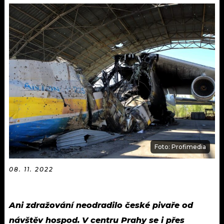
KALENDÁŘ
PROGRAM
KVÍZY
PLAYLIST
VIP
JAK NALADIT
TRENDY
KULTURA
MIX
Foto: Profimedia
OSTATNÍ
08. 11. 2022
Ani zdražování neodradilo české pivaře od
návštěv hospod.
V centru Prahy se i přes