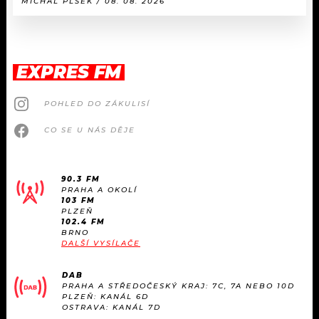
MICHAL PLŠEK / 08. 08. 2026
EXPRES FM
POHLED DO ZÁKULISÍ
CO SE U NÁS DĚJE
90.3 FM
PRAHA A OKOLÍ
103 FM
PLZEŇ
102.4 FM
BRNO
DALŠÍ VYSÍLAČE
DAB
PRAHA A STŘEDOČESKÝ KRAJ: 7C, 7A NEBO 10D
PLZEŇ: KANÁL 6D
OSTRAVA: KANÁL 7D