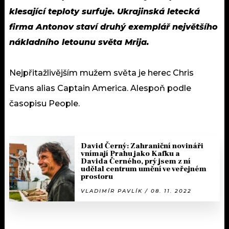
klesající teploty surfuje.
Ukrajinská letecká
firma Antonov staví druhý exemplář největšího
nákladního letounu světa Mrija.
Nejpřitažlivějším mužem světa je herec Chris
Evans alias Captain America. Alespoň podle
časopisu People.
David Černý: Zahraniční novináři
vnímají Prahu jako Kafku a
Davida Černého, prý jsem z ní
udělal centrum umění ve veřejném
prostoru
VLADIMÍR PAVLÍK / 08. 11. 2022