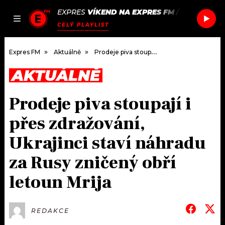
EXPRES
VÍKEND NA EXPRES FM
/
SOFIA KOU
JAK
ČLÁNKY
PODCASTY
SEZNAM.CZ
CELÝ PLAYLIST
NALADIT
Expres FM
Aktuálně
Prodeje piva stoupají i přes zdražování, Ukrajinci staví náhradu za Rusy zničený obří letoun Mrija
AKTUÁLNĚ
DOMŮ
Prodeje piva stoupají i
ČLÁNKY
přes zdražování,
AKTUÁLNĚ
PODCASTY
Ukrajinci staví náhradu
za Rusy zničený obří
HUDBA
JAK NALADIT
letoun Mrija
ROZHOVORY
RÁDIO
#NEBUDUDOMA
APLIKACE
SOUTĚŽE
REDAKCE