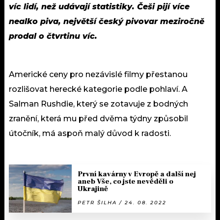
víc lidí, než udávají statistiky. Češi pijí více
nealko piva, největší český pivovar meziročně
prodal o čtvrtinu víc.
Americké ceny pro nezávislé filmy přestanou
rozlišovat herecké kategorie podle pohlaví. A
Salman Rushdie, který se zotavuje z bodných
zranění, která mu před dvěma týdny způsobil
útočník, má aspoň malý důvod k radosti.
První kavárny v Evropě a další nej
aneb Vše, co jste nevěděli o
Ukrajině
PETR ŠILHA / 24. 08. 2022