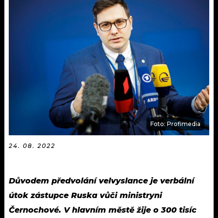
KALENDÁŘ
PROGRAM
KVÍZY
PLAYLIST
VIP
JAK NALADIT
TRENDY
KULTURA
MIX
Foto: Profimedia
OSTATNÍ
24. 08. 2022
Důvodem předvolání velvyslance je verbální
útok zástupce Ruska vůči ministryni
Černochové. V hlavním městě žije o 300 tisíc