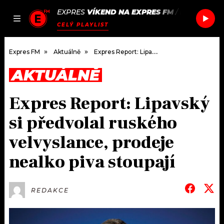
EXPRES
VÍKEND NA EXPRES FM
/
DOJA CAT
JAK
ČLÁNKY
PODCASTY
SEZNAM.CZ
CELÝ PLAYLIST
NALADIT
Expres FM
Aktuálně
Expres Report: Lipavský si předvolal ruského velvyslance, prodeje nealko piva stoupají
AKTUÁLNĚ
DOMŮ
Expres Report: Lipavský
ČLÁNKY
si předvolal ruského
AKTUÁLNĚ
PODCASTY
velvyslance, prodeje
nealko piva stoupají
HUDBA
JAK NALADIT
ROZHOVORY
RÁDIO
REDAKCE
#NEBUDUDOMA
APLIKACE
SOUTĚŽE