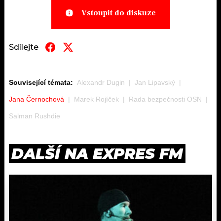
Vstoupit do diskuze
Sdílejte
Související témata:
Alexandr Dugin
Jan Lipavský
Jana Černochová
Marek Rojíček
Rada bezpečnosti OSN
Salman Rushdie
DALŠÍ NA EXPRES FM