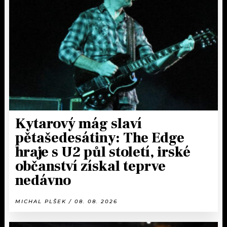
Kytarový mág slaví
pětašedesátiny: The Edge
hraje s U2 půl století, irské
občanství získal teprve
nedávno
MICHAL PLŠEK / 08. 08. 2026