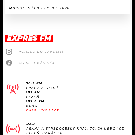
MICHAL PLŠEK / 07. 08. 2026
EXPRES FM
POHLED DO ZÁKULISÍ
CO SE U NÁS DĚJE
90.3 FM
PRAHA A OKOLÍ
103 FM
PLZEŇ
102.4 FM
BRNO
DALŠÍ VYSÍLAČE
DAB
PRAHA A STŘEDOČESKÝ KRAJ: 7C, 7A NEBO 10D
PLZEŇ: KANÁL 6D