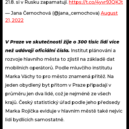
21.8. si v Rusku zapamatují.
https://t.co/4yvr9JQKJt
— Jana Černochová (@jana_cernochova)
August
21, 2022
V Praze ve skutečnosti žije o 300 tisíc lidí více
než udávají oficiální čísla.
Institut plánování a
rozvoje hlavního města to zjistil na základě dat
mobilních operátorů. Podle mluvčího institutu
Marka Váchy to pro město znamená přítěž. Na
jeden obydlený byt přitom v Praze připadají v
průměru jen dva lidé, což je nejméně ze všech
krajů. Český statistický úřad podle jeho předsedy
Marka Rojíčka eviduje v hlavním městě také nejvíc
lidí bydlících samostatně.