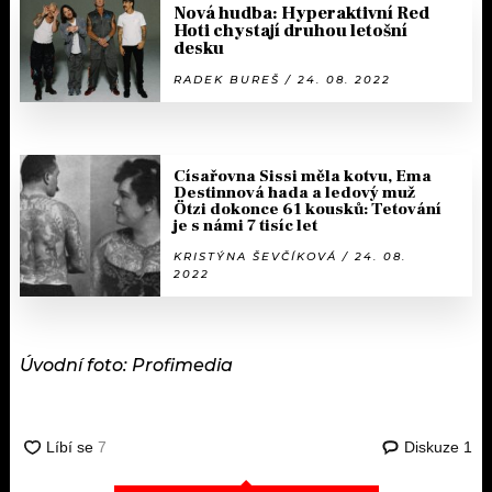
Nová hudba: Hyperaktivní Red
Hoti chystají druhou letošní
desku
RADEK BUREŠ / 24. 08. 2022
Císařovna Sissi měla kotvu, Ema
Destinnová hada a ledový muž
Ötzi dokonce 61 kousků: Tetování
je s námi 7 tisíc let
KRISTÝNA ŠEVČÍKOVÁ / 24. 08.
2022
Úvodní foto: Profimedia
Diskuze
1