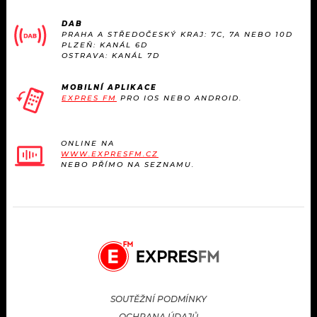
DAB
PRAHA A STŘEDOČESKÝ KRAJ: 7C, 7A NEBO 10D
PLZEŇ: KANÁL 6D
OSTRAVA: KANÁL 7D
MOBILNÍ APLIKACE
EXPRES FM
PRO IOS NEBO ANDROID.
ONLINE NA
WWW.EXPRESFM.CZ
NEBO PŘÍMO NA SEZNAMU.
SOUTĚŽNÍ PODMÍNKY
OCHRANA ÚDAJŮ