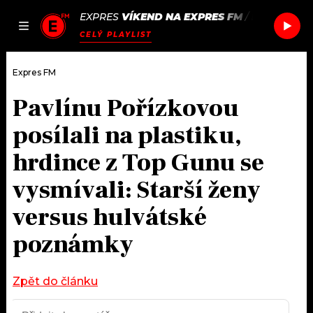
EXPRES
VÍKEND NA EXPRES FM
/
HERCULES 
JAK
ČLÁNKY
PODCASTY
SEZNAM.CZ
CELÝ PLAYLIST
NALADIT
Expres FM
Pavlínu Pořízkovou
DOMŮ
posílali na plastiku,
ČLÁNKY
hrdince z Top Gunu se
vysmívali: Starší ženy
AKTUÁLNĚ
PODCASTY
versus hulvátské
HUDBA
JAK NALADIT
poznámky
ROZHOVORY
RÁDIO
Zpět do článku
#NEBUDUDOMA
APLIKACE
SOUTĚŽE