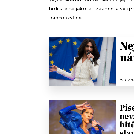
hrdí stejně jako já,“ zakončila svů
francouzštině.
Ne
ná
REDAKC
Pís
nev
hit
sla