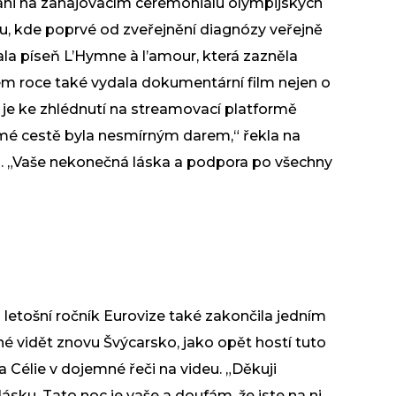
 ani na zahajovacím ceremoniálu olympijských
ku, kde poprvé od zveřejnění diagnózy veřejně
brala píseň L’Hymne à l’amour, která zazněla
ém roce také vydala dokumentární film nejen o
ý je ke zhlédnutí na streamovací platformě
mé cestě byla nesmírným darem,“ řekla na
 „Vaše nekonečná láska a podpora po všechny
 letošní ročník Eurovize také zakončila jedním
é vidět znovu Švýcarsko, jako opět hostí tuto
 Célie v dojemné řeči na videu. „Děkuji
lásku. Tato noc je vaše a doufám, že jste na ni