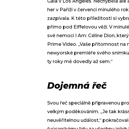
Gala v Los Angeles. Nechyběla ale
her v Paříži v červenci minulého ro
zazpívala. K této příležitosti si vy
přímo pod Eiffelovou věží. V minul
své nemoci I Am: Céline Dion, kter
Prime Video. „Vaše přítomnost na 
newyorské premiéře svého snímku.
ty roky mě dovedly až sem.“
Dojemná řeč
Svou řeč speciálně připravenou pro
velkým poděkováním. „Je tak krásn
neuvěřitelnou událost,“ pokračovala
švýcarskému lidu za všechnu jejich 