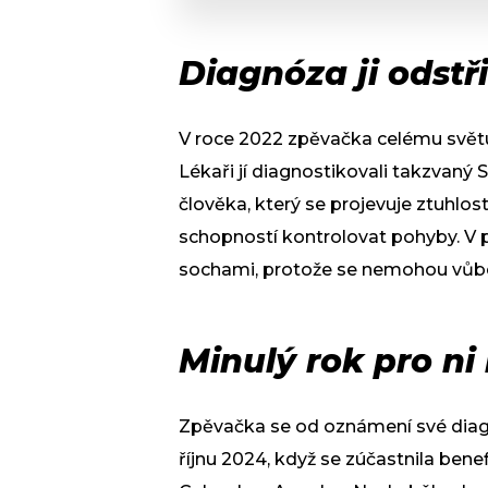
Diagnóza ji odstř
V roce 2022 zpěvačka celému světu 
Lékaři jí diagnostikovali takzvaný
člověka, který se projevuje ztuhlos
schopností kontrolovat pohyby. V p
sochami, protože se nemohou vůbe
Minulý rok pro ni
Zpěvačka se od oznámení své diagnó
říjnu 2024, když se zúčastnila benef