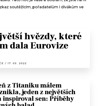
j vzkaz soutěžícím, pořadatelům i divákům ve
jvětší hvězdy, které
m dala Eurovize
E / 17. 05. 2022
eň z Titaniku málem
znikla, jeden z největších
ů inspiroval sen: Příběhy
vných balad