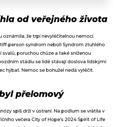
ihla od veřejného života
oznámila, že trpí nevyléčitelnou nemocí.
 Stiff-person syndrom neboli Syndrom ztuhlého
tí svalů, poruchou chůze a také sníženou
ozdním stádiu se lidé stávají doslova lidskými
c hýbat. Nemoc se bohužel nedá vyléčit.
 byl přelomový
zy spíš drží v ústraní. Na podium se vrátila v
ičního večera City of Hope’s 2024 Spirit of Life