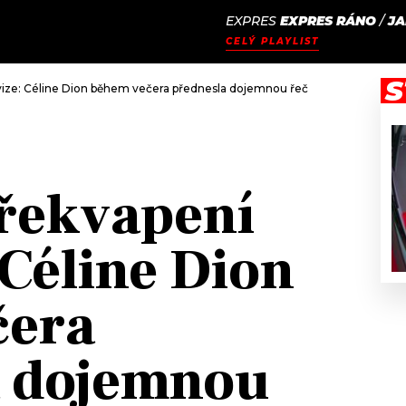
EXPRES
EXPRES RÁNO
/
JA
JAK
ODCASTY
SEZNAM.CZ
CELÝ PLAYLIST
NALADIT
S
vize: Céline Dion během večera přednesla dojemnou řeč
překvapení
 Céline Dion
čera
a dojemnou