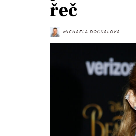
řeč
JAK NALADIT
RÁDIO
MICHAELA DOČKALOVÁ
APLIKACE
PLAYLIST
PROGRAM
JAK NALADI
SOUTĚŽE