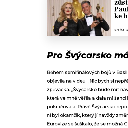
zůs
Paul
ke h
SOŇA P
Pro Švýcarsko má
Během semifinálových bojů v Basilej
objevila na videu. „Nic bych si nepř
zpěvačka. „Švýcarsko bude mít nav
která ve mně věřila a dala mi šanc
pokračovala. Právě Švýcarsko reprez
ni byl okamžik, který jí navždy změ
Eurovize se šuškalo, že se možná Cé