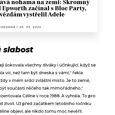
tává nohama na zemi: Skromný
 Epworth začínal s Bloc Party,
vězdám vystřelil Adele
OKORNÁ / 20. 05. 2025
 slabost
i šokovala všechny diváky i účinkující, když se
ála víc, než tam být dneska s vámi,“ řekla
ždy v mém srdci zvláštní místo. Je to země,
í být součástí něčeho tak mimořádného,“
entovala Céline v roce 1988. A vyhrála. To pro
nil život. Už před začátkem letošního ročníku
line objeví, ale nikdo tomu moc nevěřil.