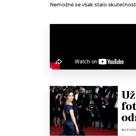
Nemožné se však stalo skutečností
Už
fo
od
MICHAE