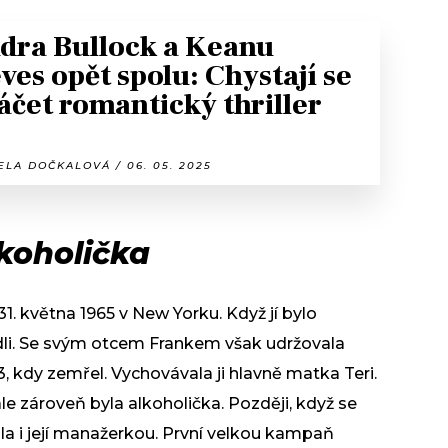
dra Bullock a Keanu
ves opět spolu: Chystají se
áčet romantický thriller
LA DOČKALOVÁ / 06. 05. 2025
koholička
31. května 1965 v New Yorku. Když jí bylo
dli. Se svým otcem Frankem však udržovala
, kdy zemřel. Vychovávala ji hlavně matka Teri.
le zároveň byla alkoholička. Později, když se
a i její manažerkou. První velkou kampaň