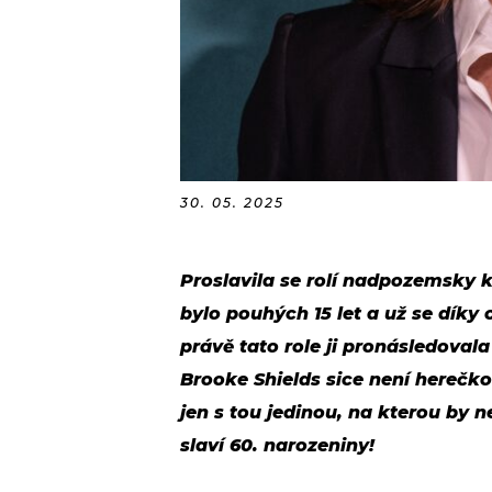
30. 05. 2025
Proslavila se rolí nadpozemsky 
bylo pouhých 15 let a už se dík
právě tato role ji pronásledovala
Brooke Shields sice není herečkou 
jen s tou jedinou, na kterou by n
slaví 60. narozeniny!