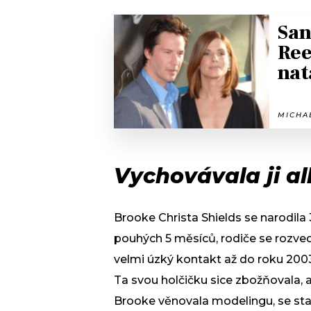
San
Ree
nat
MICHAE
Vychovávala ji al
Brooke Christa Shields se narodila 
pouhých 5 měsíců, rodiče se rozve
velmi úzký kontakt až do roku 2003
Ta svou holčičku sice zbožňovala, a
Brooke věnovala modelingu, se stal