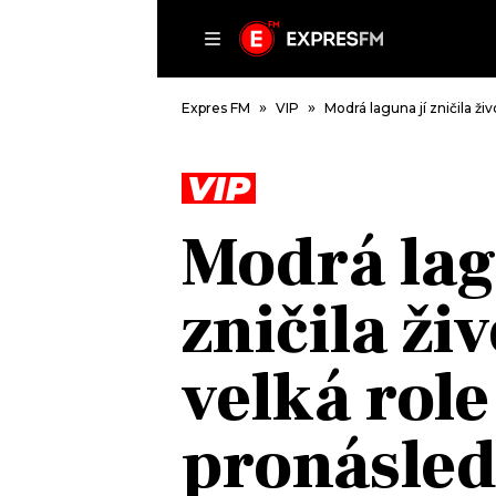
ČLÁNKY
P
Expres FM
VIP
Modrá laguna jí zničila ž
VIP
DOMŮ
Modrá lag
ČLÁNKY
AKTUÁLNĚ
zničila ži
VIP
HUDBA
TRENDY
ROZHOVORY
KULTURA
velká role
#NEBUDUDOMA
MIX
KALENDÁŘ
OSTATNÍ
pronásled
KVÍZY
PODCASTY