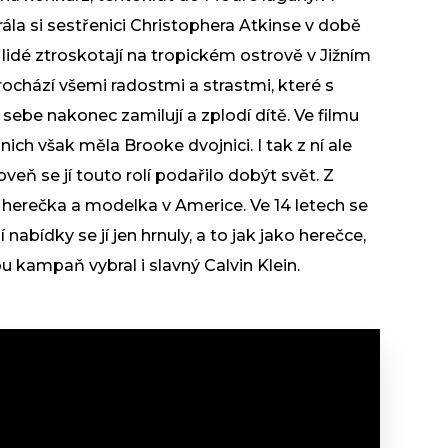
rála si sestřenici Christophera Atkinse v době
í lidé ztroskotají na tropickém ostrově v Jižním
rochází všemi radostmi a strastmi, které s
sebe nakonec zamilují a zplodí dítě. Ve filmu
ch však měla Brooke dvojnici. I tak z ní ale
veň se jí touto rolí podařilo dobýt svět. Z
 herečka a modelka v Americe. Ve 14 letech se
nabídky se jí jen hrnuly, a to jak jako herečce,
ou kampaň vybral i slavný Calvin Klein.