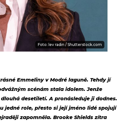
Foto: lev radin / Shutterstock.com
krásné Emmeliny v Modré laguně. Tehdy jí
y odvážným scénám stala idolem. Jenže
 dlouhá desetiletí. A pronásleduje ji dodnes.
jedné role, přesto si její jméno lidé spojují
ejraději zapomněla. Brooke Shields zítra