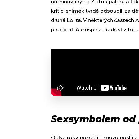
nominovaný na Zlatou palmu a také
kritici snímek tvrdě odsoudili za d
druhá Lolita. V některých částech 
promítat. Ale uspěla. Radost z toho
Sexsymbolem od 
O dva roky později ji znovu poslal