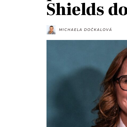
Shields d
JAK NALADIT
RÁDIO
MICHAELA DOČKALOVÁ
APLIKACE
PLAYLIST
PROGRAM
JAK NALADI
SOUTĚŽE