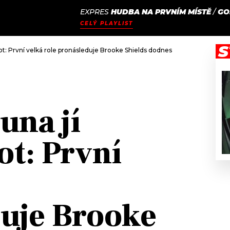
EXPRES
HUDBA NA PRVNÍM MÍSTĚ
/
GO
JAK
ODCASTY
SEZNAM.CZ
CELÝ PLAYLIST
NALADIT
S
ivot: První velká role pronásleduje Brooke Shields dodnes
una jí
vot: První
uje Brooke