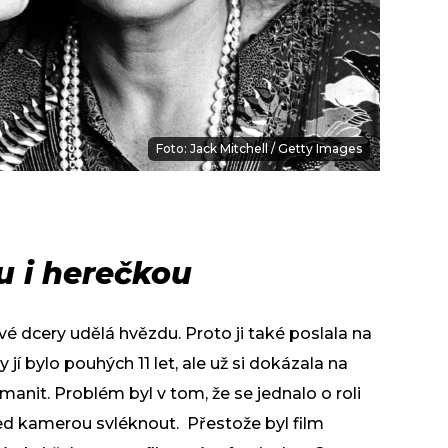
Foto: Jack Mitchell / Getty Images
 i herečkou
vé dcery udělá hvězdu. Proto ji také poslala na
jí bylo pouhých 11 let, ale už si dokázala na
anit. Problém byl v tom, že se jednalo o roli
řed kamerou svléknout. Přestože byl film