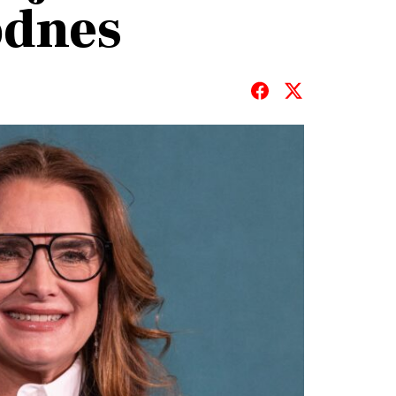
odnes
T