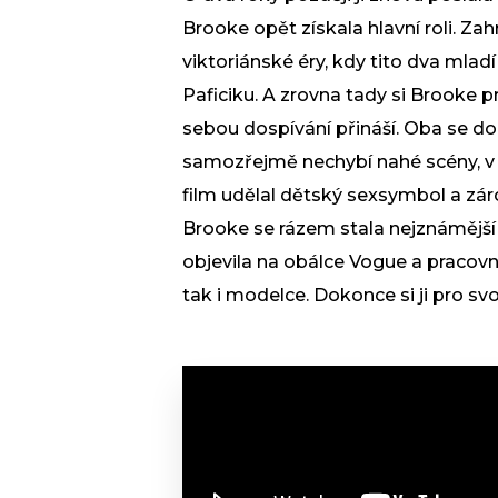
Brooke opět získala hlavní roli. Zah
viktoriánské éry, kdy tito dva mlad
Paficiku. A zrovna tady si Brooke p
sebou dospívání přináší. Oba se do 
samozřejmě nechybí nahé scény, v ni
film udělal dětský sexsymbol a záro
Brooke se rázem stala nejznámější
objevila na obálce Vogue a pracovní 
tak i modelce. Dokonce si ji pro sv