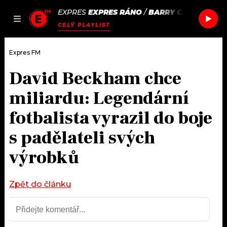
EXPRES
EXPRES RÁNO
/
BARRY CAN'T SWIM
JAK
ČLÁNKY
PODCASTY
SEZNAM.CZ
CELÝ PLAYLIST
NALADIT
Expres FM
David Beckham chce
DOMŮ
miliardu: Legendární
ČLÁNKY
fotbalista vyrazil do boje
s padělateli svých
AKTUÁLNĚ
PODCASTY
výrobků
HUDBA
JAK NALADIT
ROZHOVORY
Zpět do článku
RÁDIO
#NEBUDUDOMA
APLIKACE
SOUTĚŽE