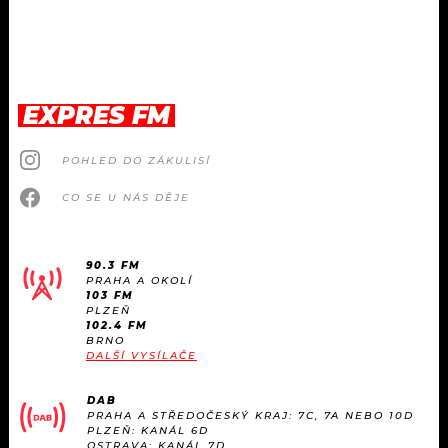
EXPRES FM
POHLED DO ZÁKULISÍ
CO SE U NÁS DĚJE
90.3 FM
PRAHA A OKOLÍ
103 FM
PLZEŇ
102.4 FM
BRNO
DALŠÍ VYSÍLAČE
DAB
PRAHA A STŘEDOČESKÝ KRAJ: 7C, 7A NEBO 10D
PLZEŇ: KANÁL 6D
OSTRAVA: KANÁL 7D