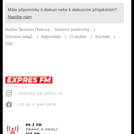
EXPRES FM
POHLED DO ZÁKULISÍ
CO SE U NÁS DĚJE
90.3 FM
PRAHA A OKOLÍ
103 FM