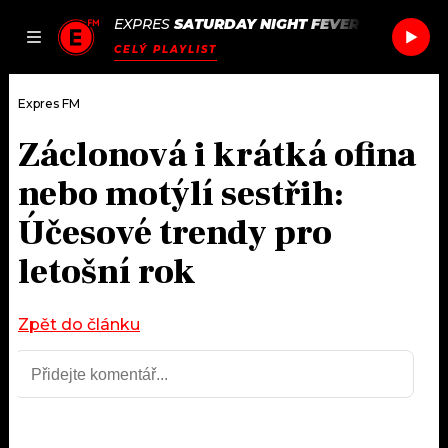
EXPRES
SATURDAY NIGHT FEVER
/
SATURDAY
JAK
ČLÁNKY
PODCASTY
SEZNAM.CZ
CELÝ PLAYLIST
NALADIT
Expres FM
Záclonová i krátká ofina
DOMŮ
nebo motýlí sestřih:
ČLÁNKY
Účesové trendy pro
letošní rok
AKTUÁLNĚ
PODCASTY
HUDBA
JAK NALADIT
Zpět do článku
ROZHOVORY
RÁDIO
#NEBUDUDOMA
APLIKACE
SOUTĚŽE