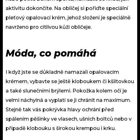
aktivitu dokončíte. Na obličej si pořiďte speciální
pleťový opalovací krém, jehož složení je speciálně
navrženo pro citlivou kůži obličeje.
Móda, co pomáhá
I když jste se důkladně namazali opalovacím
krémem, vybavte se ještě kloboukem či kšiltovkou
a také slunečními brýlemi. Pokožka kolem očí je
velmi náchylná a vyplatí se ji chránit na maximum.
Stejně tak vás pokrývka hlavy ochrání před
spálením pěšinky ve vlasech, ušních boltců nebo v
případě klobouku s širokou krempou i krku.