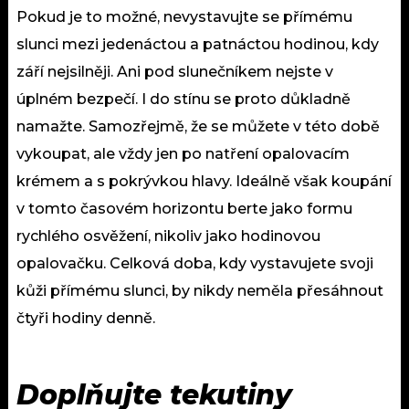
Pokud je to možné, nevystavujte se přímému
slunci mezi jedenáctou a patnáctou hodinou, kdy
září nejsilněji. Ani pod slunečníkem nejste v
úplném bezpečí. I do stínu se proto důkladně
namažte. Samozřejmě, že se můžete v této době
vykoupat, ale vždy jen po natření opalovacím
krémem a s pokrývkou hlavy. Ideálně však koupání
v tomto časovém horizontu berte jako formu
rychlého osvěžení, nikoliv jako hodinovou
opalovačku. Celková doba, kdy vystavujete svoji
kůži přímému slunci, by nikdy neměla přesáhnout
čtyři hodiny denně.
Doplňujte tekutiny