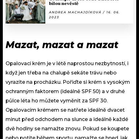
bílou nevěstě
ANDREA MACHAJDÍKOVÁ / 16. 06.
2023
Mazat, mazat a mazat
Opalovací krém je v létě naprostou nezbytností, i
když jen třeba na chalupě sekáte trávu nebo
vyrazíte na procházku. Pořiďte si krém s vysokým
ochranným faktorem (ideálně SPF 50) a v druhé
půlce léta ho můžete vyměnit za SPF 30.
Opalovacím krémem se natřete ideálně dvacet
minut před odchodem na slunce a ideálně každé
dvě hodiny se namažte znovu. Pokud se koupete
nebo potíte během sportu, namažte se hned, jak