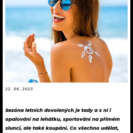
KALENDÁŘ
PROGRAM
KVÍZY
PLAYLIST
VIP
JAK NALADIT
TRENDY
KULTURA
MIX
OSTATNÍ
22. 06. 2023
Sezóna letních dovolených je tady a s ní i
opalování na lehátku, sportování na přímém
slunci, ale také koupání. Co všechno udělat,