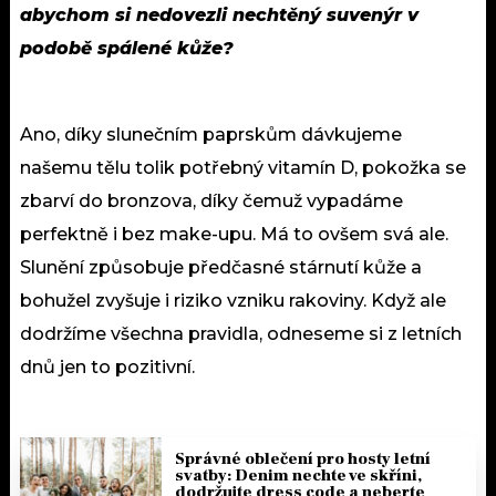
abychom si nedovezli nechtěný suvenýr v
podobě spálené kůže?
Ano, díky slunečním paprskům dávkujeme
našemu tělu tolik potřebný vitamín D, pokožka se
zbarví do bronzova, díky čemuž vypadáme
perfektně i bez make-upu. Má to ovšem svá ale.
Slunění způsobuje předčasné stárnutí kůže a
bohužel zvyšuje i riziko vzniku rakoviny. Když ale
dodržíme všechna pravidla, odneseme si z letních
dnů jen to pozitivní.
Správné oblečení pro hosty letní
svatby: Denim nechte ve skříni,
dodržujte dress code a neberte