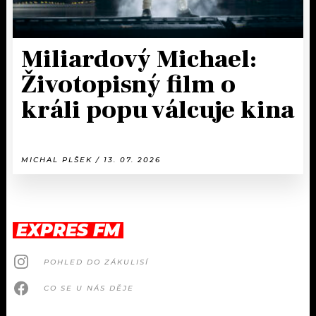
Miliardový Michael:
Životopisný film o
králi popu válcuje kina
MICHAL PLŠEK / 13. 07. 2026
EXPRES FM
POHLED DO ZÁKULISÍ
CO SE U NÁS DĚJE