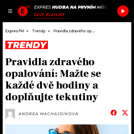
EXPRES
HUDBA NA PRVNÍM MÍSTĚ
/
MK & P
JAK
ČLÁNKY
PODCASTY
SEZNAM.CZ
CELÝ PLAYLIST
NALADIT
Expres FM
Trendy
Pravidla zdravého opalování: Mažte se každé dvě hodiny a doplňujte tekutiny
TRENDY
DOMŮ
Pravidla zdravého
ČLÁNKY
opalování: Mažte se
AKTUÁLNĚ
PODCASTY
každé dvě hodiny a
doplňujte tekutiny
HUDBA
JAK NALADIT
ROZHOVORY
RÁDIO
ANDREA MACHAJDÍKOVÁ
#NEBUDUDOMA
APLIKACE
SOUTĚŽE