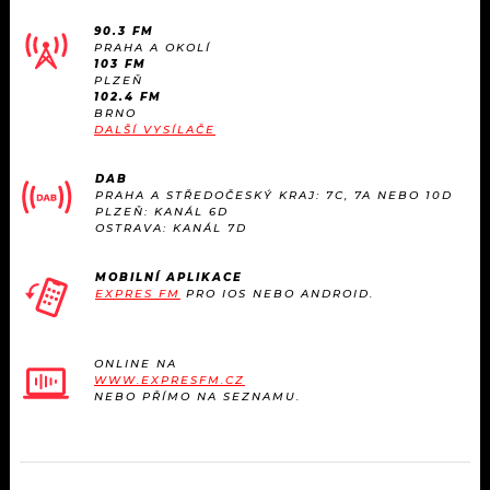
90.3 FM
PRAHA A OKOLÍ
103 FM
PLZEŇ
102.4 FM
BRNO
DALŠÍ VYSÍLAČE
DAB
PRAHA A STŘEDOČESKÝ KRAJ: 7C, 7A NEBO 10D
PLZEŇ: KANÁL 6D
OSTRAVA: KANÁL 7D
MOBILNÍ APLIKACE
EXPRES FM
PRO IOS NEBO ANDROID.
ONLINE NA
WWW.EXPRESFM.CZ
NEBO PŘÍMO NA SEZNAMU.