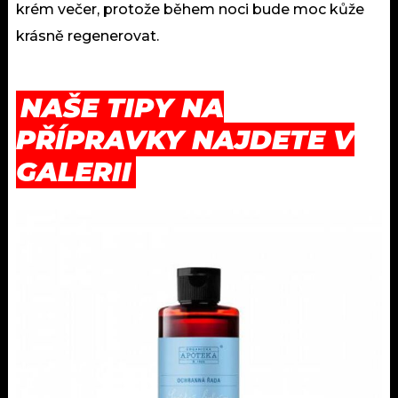
krém večer, protože během noci bude moc kůže
krásně regenerovat.
NAŠE TIPY NA
PŘÍPRAVKY NAJDETE V
GALERII