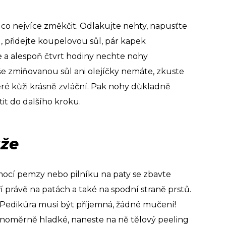
co nejvíce změkčit. Odlakujte nehty, napusťte
, přidejte koupelovou sůl, pár kapek
 a alespoň čtvrt hodiny nechte nohy
e zmiňovanou sůl ani olejíčky nemáte, zkuste
eré kůži krásně zvláční. Pak nohy důkladně
tit do dalšího kroku.
ůže
mocí pemzy nebo pilníku na paty se zbavte
oří právě na patách a také na spodní straně prstů.
o. Pedikúra musí být příjemná, žádné mučení!
noměrně hladké, naneste na ně tělový peeling