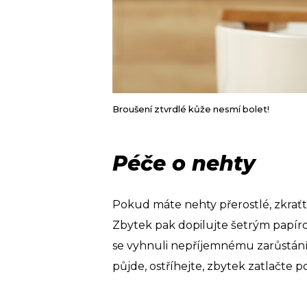
Broušení ztvrdlé kůže nesmí bolet!
Péče o nehty
Pokud máte nehty přerostlé, zkraťt
Zbytek pak dopilujte šetrým papíro
se vyhnuli nepříjemnému zarůstán
půjde, ostříhejte, zbytek zatlačte 