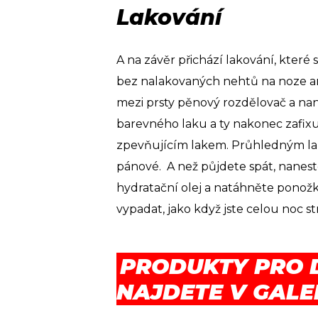
Lakování
A na závěr přichází lakování, které 
bez nalakovaných nehtů na noze an
mezi prsty pěnový rozdělovač a nan
barevného laku a ty nakonec zafix
zpevňujícím lakem. Průhledným la
pánové. A než půjdete spát, nanes
hydratační olej a natáhněte ponožk
vypadat, jako když jste celou noc st
PRODUKTY PRO 
NAJDETE V GALE