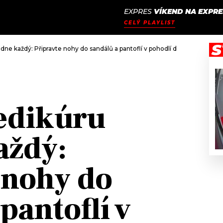
EXPRES
VÍKEND NA EXPRE
JAK
ODCASTY
SEZNAM.CZ
CELÝ PLAYLIST
NALADIT
S
dne každý: Připravte nohy do sandálů a pantoflí v pohodlí domova
edikúru
aždý:
 nohy do
pantoflí v