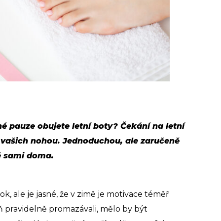
hé pauze obujete letní boty? Čekání na letní
vě vašich nohou. Jednoduchou, ale zaručeně
ě sami doma.
, ale je jasné, že v zimě je motivace téměř
ň pravidelně promazávali, mělo by být