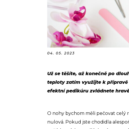
04. 05. 2023
Už se těšíte, až konečně po dlou
teploty zatím využijte k přípra
efektní pedikúru zvládnete hrav
O nohy bychom měli pečovat celý rok
nulová. Pokud jste chodidla alespo