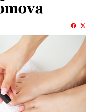
domova
T