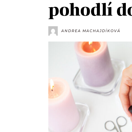
pohodlí 
JAK NALADIT
RÁDIO
ANDREA MACHAJDÍKOVÁ
APLIKACE
PLAYLIST
PROGRAM
JAK NALADI
SOUTĚŽE