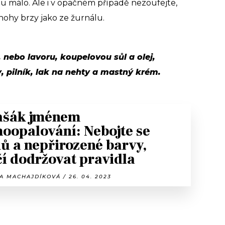
u málo. Ale i v opačném případě nezoufejte,
ohy brzy jako ze žurnálu.
 nebo lavoru, koupelovou sůl a olej,
, pilník, lak na nehty a mastný krém.
ašák jménem
oopalování: Nebojte se
ků a nepřirozené barvy,
čí dodržovat pravidla
 MACHAJDÍKOVÁ / 26. 04. 2023