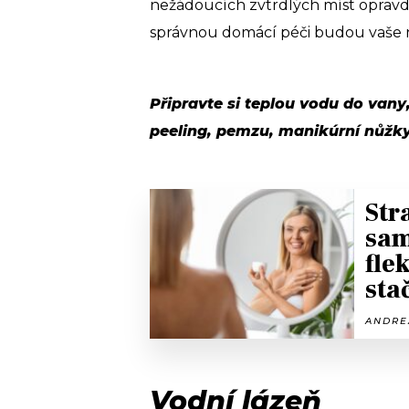
nežádoucích zvtrdlých míst opravd
správnou domácí péči budou vaše n
Připravte si teplou vodu do vany,
peeling, pemzu, manikúrní nůžky
Str
sam
fle
sta
ANDREA
Vodní lázeň