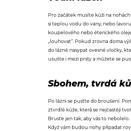
Pro začátek musíte kůži na nohách 
si teplou vodu do vany, nebo lavoru
koupelového nebo éterického oleje
„louhovat“. Pokud zrovna doma výš
do lázně nasypat ovesné vločky, kt
usušte i mezi prsty a můžete se pus
Sbohem, tvrdá k
Po lázni se pusťte do broušení. Po
ztvrdlé kůže, která se nejčastěji tv
Bruste jen tak, aby vás to nebolel
Když vám budou nohy připadat rov