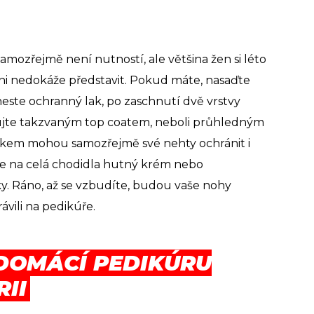
samozřejmě není nutností, ale většina žen si léto
i nedokáže představit. Pokud máte, nasaďte
este ochranný lak, po zaschnutí dvě vrstvy
ujte takzvaným top coatem, neboli průhledným
kem mohou samozřejmě své nehty ochránit i
te na celá chodidla hutný krém nebo
y. Ráno, až se vzbudíte, budou vaše nohy
rávili na pedikúře.
DOMÁCÍ PEDIKÚRU
RII