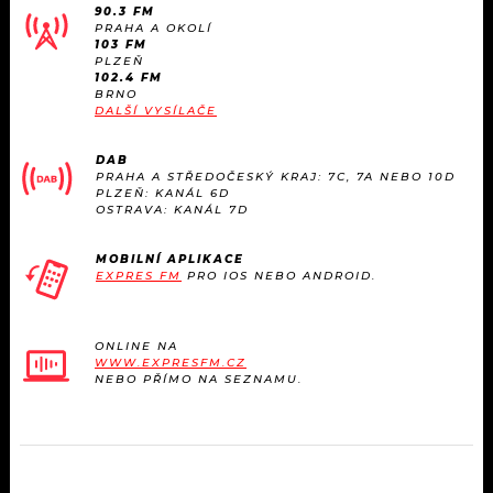
90.3 FM
PRAHA A OKOLÍ
103 FM
PLZEŇ
102.4 FM
BRNO
DALŠÍ VYSÍLAČE
DAB
PRAHA A STŘEDOČESKÝ KRAJ: 7C, 7A NEBO 10D
PLZEŇ: KANÁL 6D
OSTRAVA: KANÁL 7D
MOBILNÍ APLIKACE
EXPRES FM
PRO IOS NEBO ANDROID.
ONLINE NA
WWW.EXPRESFM.CZ
NEBO PŘÍMO NA SEZNAMU.