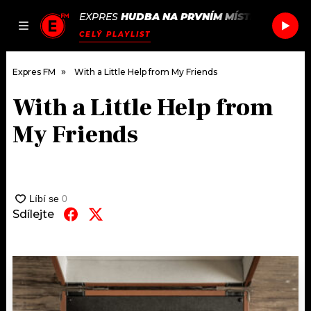
EXPRES
HUDBA NA PRVNÍM MÍSTĚ
/
NIA ARC
JAK
ČLÁNKY
PODCASTY
SEZNAM.CZ
CELÝ PLAYLIST
NALADIT
Expres FM
With a Little Help from My Friends
With a Little Help from
DOMŮ
My Friends
ČLÁNKY
AKTUÁLNĚ
PODCASTY
Sdílejte
HUDBA
JAK NALADIT
ROZHOVORY
RÁDIO
#NEBUDUDOMA
APLIKACE
SOUTĚŽE