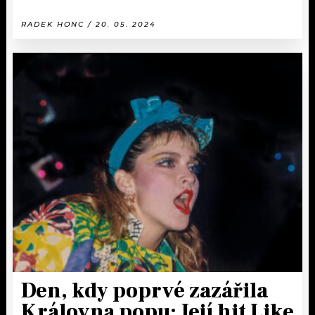
RADEK HONC / 20. 05. 2024
Den, kdy poprvé zazářila
Královna popu: Její hit Like