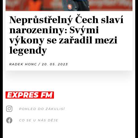
Neprůstřelný Čech slaví
narozeniny: Svými
výkony se zařadil mezi
legendy
RADEK HONC / 20. 05. 2023
EXPRES FM
POHLED DO ZÁKULISÍ
CO SE U NÁS DĚJE