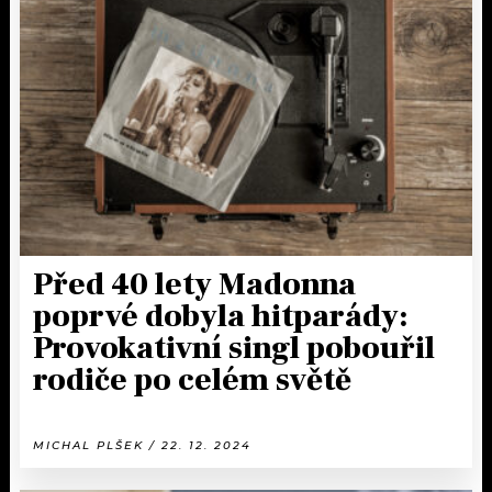
KALENDÁŘ
PROGRAM
KVÍZY
PLAYLIST
VIP
JAK NALADIT
TRENDY
KULTURA
Před 40 lety Madonna
MIX
poprvé dobyla hitparády:
OSTATNÍ
Provokativní singl pobouřil
rodiče po celém světě
MICHAL PLŠEK / 22. 12. 2024