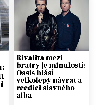
T
Rivalita mezi
bratry je minulostí:
u:
Oasis hlásí
u
velkolepý návrat a
i
reedici slavného
alba