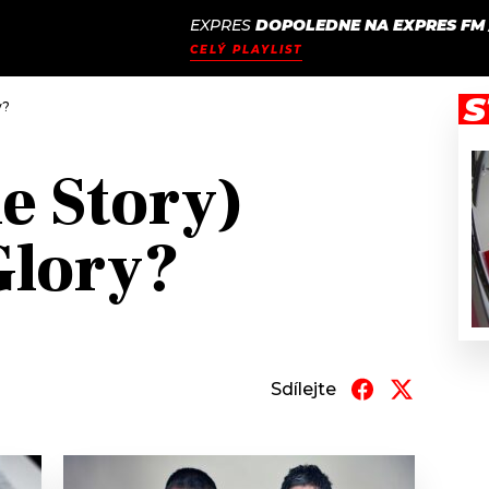
EXPRES
DOPOLEDNE NA EXPRES FM
JAK
ODCASTY
SEZNAM.CZ
CELÝ PLAYLIST
NALADIT
S
y?
e Story)
Glory?
Sdílejte