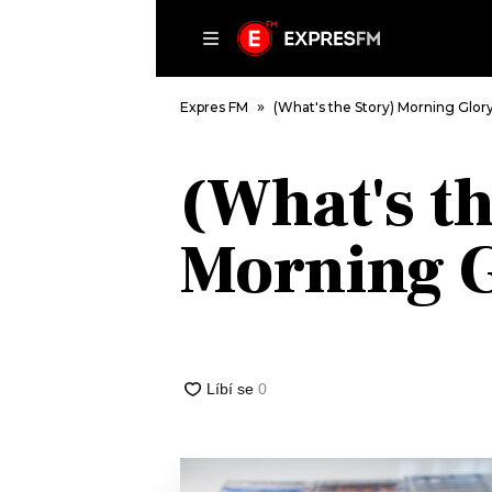
ČLÁNKY
P
Expres FM
(What's the Story) Morning Glor
(What's th
DOMŮ
Morning 
ČLÁNKY
AKTUÁLNĚ
VIP
HUDBA
TRENDY
ROZHOVORY
KULTURA
#NEBUDUDOMA
MIX
KALENDÁŘ
OSTATNÍ
KVÍZY
PODCASTY