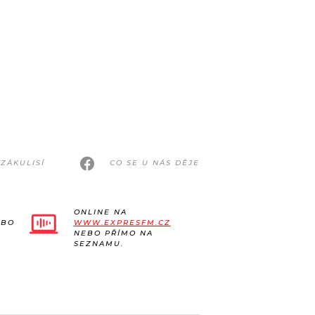
ZÁKULISÍ
CO SE U NÁS DĚJE
ONLINE NA
EBO
WWW.EXPRESFM.CZ
NEBO PŘÍMO NA
SEZNAMU.