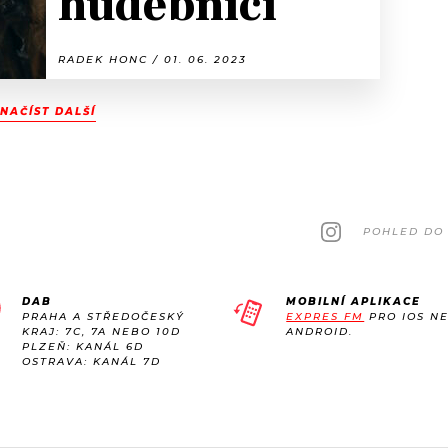
hudebníci
RADEK HONC / 01. 06. 2023
NAČÍST DALŠÍ
POHLED DO 
DAB
MOBILNÍ APLIKACE
PRAHA A STŘEDOČESKÝ
EXPRES FM
PRO IOS N
KRAJ: 7C, 7A NEBO 10D
ANDROID.
PLZEŇ: KANÁL 6D
OSTRAVA: KANÁL 7D