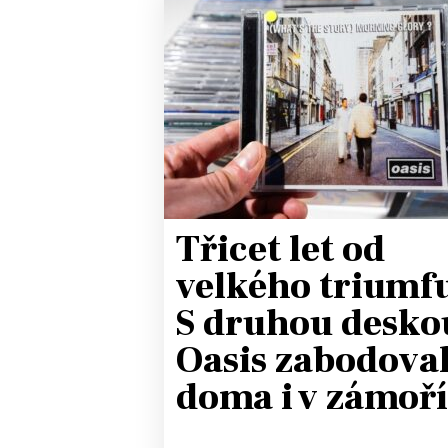
JAK NALADIT
RÁDIO
APLIKACE
PLAYLIST
PROGRAM
JAK NALADI
SOUTĚŽE
Třicet let od
velkého triumf
S druhou desko
Oasis zabodoval
doma i v zámoří